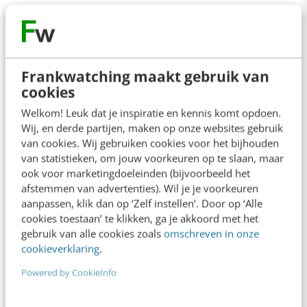
organisatie/branche gericht op je doelen.
Vanuit daar ga je verder optimaliseren en
plannen vormgeven.
Frankwatching maakt gebruik van
cookies
Zoek een databuddy
Welkom! Leuk dat je inspiratie en kennis komt opdoen.
Wij, en derde partijen, maken op onze websites gebruik
Vind een dataspecialist waarmee jij gaat
van cookies. Wij gebruiken cookies voor het bijhouden
samenwerken. Laat hem of haar je kennis
van statistieken, om jouw voorkeuren op te slaan, maar
ook voor marketingdoeleinden (bijvoorbeeld het
bijspijkeren en de route voor jouw data-
afstemmen van advertenties). Wil je je voorkeuren
gedreven aanpak mede-vormgeven.
aanpassen, klik dan op ‘Zelf instellen’. Door op ‘Alle
cookies toestaan’ te klikken, ga je akkoord met het
gebruik van alle cookies zoals
omschreven in onze
Definieer jouw rol en die van je team
cookieverklaring
.
in data-gedreven werken
Powered by CookieInfo
Welke rol wil je pakken en welke data-