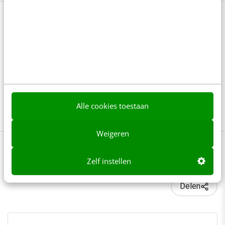
Bekijk deze topics of volg ze via een
NieuwsAlert
Communicatie
Communicatieprofessionals
Alle cookies toestaan
Datavaardigheden
Skills
Weigeren
Zelf instellen
0 reacties - Plaats als eerste een reactie!
Delen