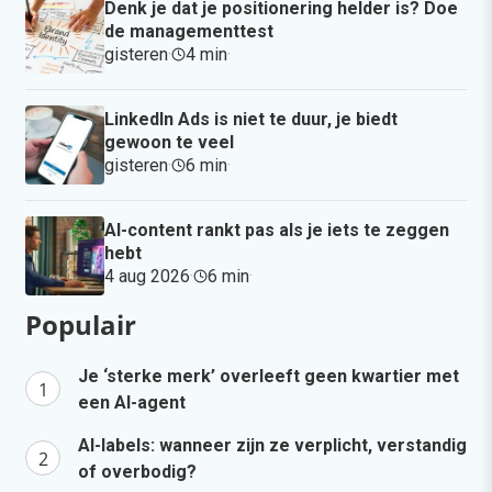
Denk je dat je positionering helder is? Doe
de managementtest
gisteren
·
4 min
·
LinkedIn Ads is niet te duur, je biedt
gewoon te veel
gisteren
·
6 min
·
AI-content rankt pas als je iets te zeggen
hebt
4 aug 2026
·
6 min
·
Populair
Je ‘sterke merk’ overleeft geen kwartier met
een AI-agent
AI-labels: wanneer zijn ze verplicht, verstandig
of overbodig?