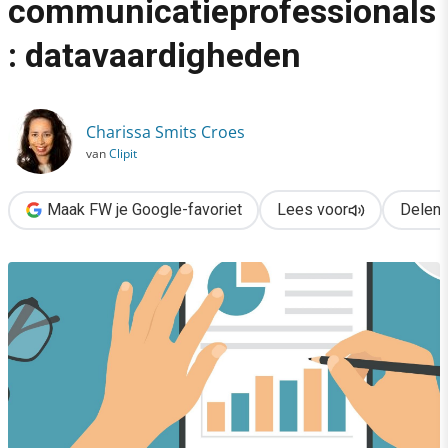
communicatieprofessionals
›
: datavaardigheden
Essentieel in de skillset van communicatieprofessionals: data
Charissa Smits Croes
van
Clipit
Maak FW je Google-favoriet
Lees voor
Delen