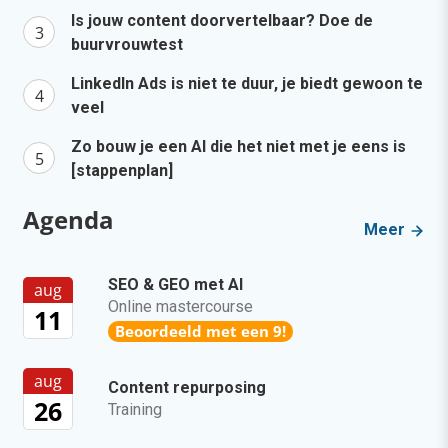
Is jouw content doorvertelbaar? Doe de
buurvrouwtest
LinkedIn Ads is niet te duur, je biedt gewoon te
veel
Zo bouw je een AI die het niet met je eens is
[stappenplan]
Agenda
Meer
SEO & GEO met AI
aug
Online mastercourse
11
Beoordeeld met een 9!
aug
Content repurposing
26
Training