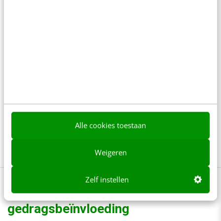
De kanalen zijn wat betreft het aantal
gebruikers en de dagelijkse activiteit nog lang
niet met elkaar te vergelijken. Mastodon heeft
380.000 gebruikers per maand, bij Twitter gaat
het om 238 miljoen per dag. De kans dat dit
platform, net zoals Clubhouse, alweer snel ten
onder gaat is aanwezig. Maar wie weet…
Alle cookies toestaan
Bron header: Koshiro K / Shutterstock.com
Weigeren
Zelf instellen
Gratis webinar over
gedragsbeïnvloeding