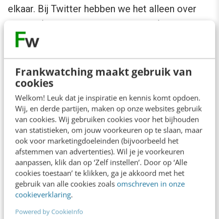
elkaar. Bij Twitter hebben we het alleen over
tweets (als het over berichten gaat) en bij
Mastodon zijn dit ’toots’. En de retweets die
we van Twitter kennen, heet op dit platform
Frankwatching maakt gebruik van
een ‘boost’.
cookies
Welkom! Leuk dat je inspiratie en kennis komt opdoen.
Wil je de berichten van iemand op je tijdlijn
Wij, en derde partijen, maken op onze websites gebruik
zien? Dan kun je deze persoon/dit account
van cookies. Wij gebruiken cookies voor het bijhouden
volgen. Deze accounts kunnen jou uiteraard
van statistieken, om jouw voorkeuren op te slaan, maar
ook voor marketingdoeleinden (bijvoorbeeld het
ook terug volgen.
afstemmen van advertenties). Wil je je voorkeuren
aanpassen, klik dan op ‘Zelf instellen’. Door op ‘Alle
cookies toestaan’ te klikken, ga je akkoord met het
gebruik van alle cookies zoals
omschreven in onze
cookieverklaring
.
Powered by CookieInfo