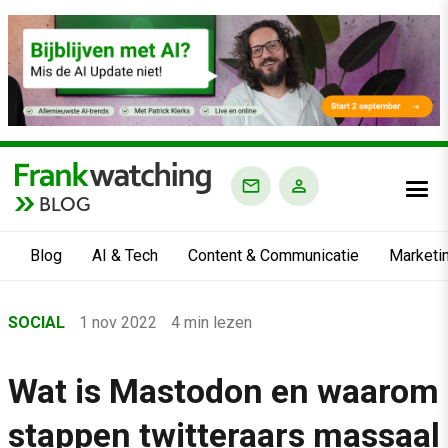
BLOG
Blog
AI & Tech
Content & Communicatie
Marketi
Home
SOCIAL
1 nov 2022
4 min lezen
›
Blog
Wat is Mastodon en waarom
›
stappen twitteraars massaal
Social