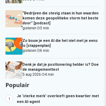
“Bedrijven die stevig staan in hun waarden
komen deze geopolitieke storm het beste
door” [podcast]
gisteren
·
3 min
·
Zo bouw je een AI die het niet met je eens
is [stappenplan]
gisteren
·
6 min
·
Denk je dat je positionering helder is? Doe
de managementtest
5 aug 2026
·
4 min
·
Populair
Je ‘sterke merk’ overleeft geen kwartier met
een AI-agent