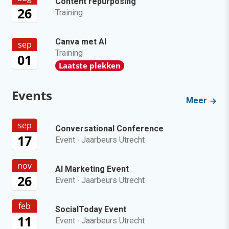
Content repurposing
26
Training
Canva met AI
sep
Training
01
Laatste plekken
Events
Meer
sep
Conversational Conference
17
Event
·
Jaarbeurs Utrecht
nov
AI Marketing Event
26
Event
·
Jaarbeurs Utrecht
feb
SocialToday Event
11
Event
·
Jaarbeurs Utrecht