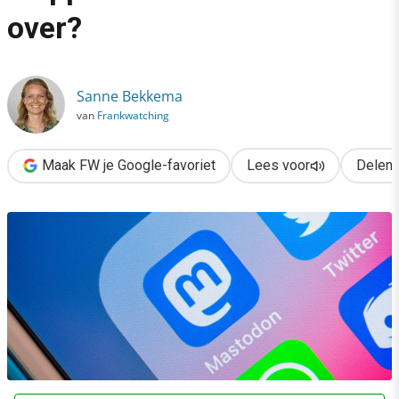
›
over?
Wat is Mastodon en waarom stappen twitteraars massaal over
Sanne Bekkema
van
Frankwatching
Maak FW je Google-favoriet
Lees voor
Delen