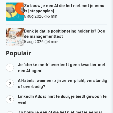
Zo bouw je een AI die het niet met je eens
is [stappenplan]
6 aug 2026
·
6 min
·
Denk je dat je positionering helder is? Doe
de managementtest
5 aug 2026
·
4 min
·
Populair
Je ‘sterke merk’ overleeft geen kwartier met
een AI-agent
AI-labels: wanneer zijn ze verplicht, verstandig
of overbodig?
LinkedIn Ads is niet te duur, je biedt gewoon te
veel
Zo bouw je een AI die het niet met je eens is