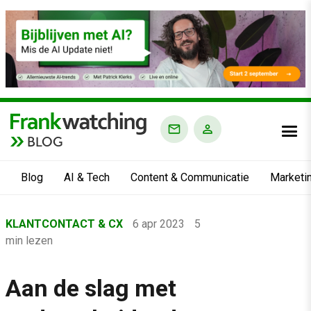
BLOG
Blog
AI & Tech
Content & Communicatie
Marketi
Home
KLANTCONTACT & CX
6 apr 2023
5
›
min lezen
Blog
›
Aan de slag met
Klantcontact & CX