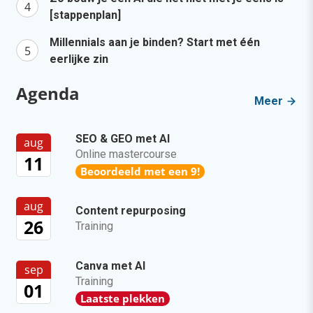
[stappenplan]
Millennials aan je binden? Start met één
eerlijke zin
Agenda
Meer
SEO & GEO met AI
aug
Online mastercourse
11
Beoordeeld met een 9!
aug
Content repurposing
26
Training
Canva met AI
sep
Training
01
Laatste plekken