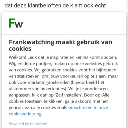
dat deze klantbeloften de klant ook echt
aanspreken. Bedenk welke behoefte de klant
heeft. Welk probleem wil de klant oplossen?
Speel hierop in met de klantbeloften.
Frankwatching maakt gebruik van
cookies
5. Houd het simpel
Welkom! Leuk dat je inspiratie en kennis komt opdoen.
Wij, en derde partijen, maken op onze websites gebruik
Misschien wel één van de belangrijkste tips:
van cookies. Wij gebruiken cookies voor het bijhouden
houd het simpel. Zowel in de formulering als in
van statistieken, om jouw voorkeuren op te slaan, maar
ook voor marketingdoeleinden (bijvoorbeeld het
de belofte. Zorg ervoor dat iedereen het
afstemmen van advertenties). Wil je je voorkeuren
begrijpt, dat je geen moeilijke begrippen
aanpassen, klik dan op ‘Zelf instellen’. Door op ‘Alle
cookies toestaan’ te klikken, ga je akkoord met het
gebruikt en zorg ervoor dat er geen
gebruik van alle cookies zoals
omschreven in onze
misvattingen kunnen ontstaan over de belofte.
cookieverklaring
.
Voordat je de beloftes bekendmaakt, test ze
Powered by CookieInfo