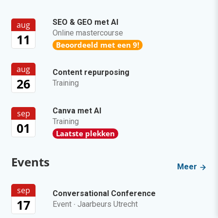
SEO & GEO met AI
aug
Online mastercourse
11
Beoordeeld met een 9!
aug
Content repurposing
26
Training
Canva met AI
sep
Training
01
Laatste plekken
Events
Meer
sep
Conversational Conference
17
Event
·
Jaarbeurs Utrecht