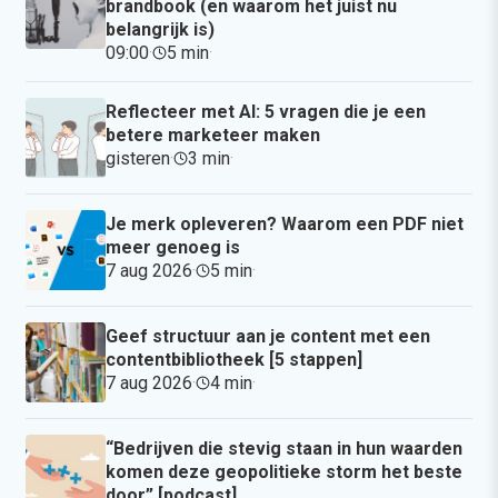
brandbook (en waarom het juist nu
belangrijk is)
09:00
·
5 min
·
Reflecteer met AI: 5 vragen die je een
betere marketeer maken
gisteren
·
3 min
·
Je merk opleveren? Waarom een PDF niet
meer genoeg is
7 aug 2026
·
5 min
·
Geef structuur aan je content met een
contentbibliotheek [5 stappen]
7 aug 2026
·
4 min
·
“Bedrijven die stevig staan in hun waarden
komen deze geopolitieke storm het beste
door” [podcast]