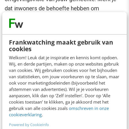
dat inwoners de behoefte hebben om
uitgebreid hun mening te geven, of komt er in
de discussie een ander onderwerp naar boven
dat blijkbaar leeft in de samenleving?
Frankwatching maakt gebruik van
cookies
Bespreek deze signalen eerst in jouw team, of
Welkom! Leuk dat je inspiratie en kennis komt opdoen.
tijdens de stand up in de newsroom. Is de
Wij, en derde partijen, maken op onze websites gebruik
van cookies. Wij gebruiken cookies voor het bijhouden
algemene opvatting dat jullie ‘er iets mee
van statistieken, om jouw voorkeuren op te slaan, maar
moeten’? Je kunt dan een aantal opties
ook voor marketingdoeleinden (bijvoorbeeld het
overwegen. Dit kan het informeren zijn van een
afstemmen van advertenties). Wil je je voorkeuren
aanpassen, klik dan op ‘Zelf instellen’. Door op ‘Alle
bestuurder of beleidsadviseur. Nog beter is om
cookies toestaan’ te klikken, ga je akkoord met het
in samenspraak met hen te kijken wat je
gebruik van alle cookies zoals
omschreven in onze
cookieverklaring
.
precies van inwoners en andere stakeholders
Powered by CookieInfo
wil weten en welke ruimte er ligt om hier iets