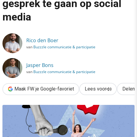
gesprek te gaan op social
›
media
4 tips om met burgers in gesprek te gaan op social media
Rico den Boer
van
Buzzzle communicatie & participatie
Jasper Bons
van
Buzzzle communicatie & participatie
Maak FW je Google-favoriet
Lees voor
Delen