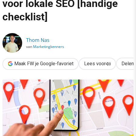
voor lokale SEO [handige
›
checklist]
7 cruciale aandachtspunten voor lokale SEO [handige checklist]
Thom Nas
van
Marketingkenners
Maak FW je Google-favoriet
Lees voor
Delen