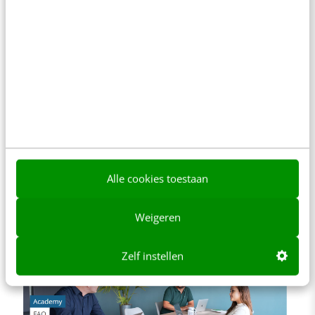
Denk je dat je niet genoeg tijd hebt om een
bedrijfsblog bij te houden? Dan kun je nog
steeds nuttige, zoekwoordrijke content
creëren in de vorm van een FAQ-pagina. Een
FAQ-pagina kan antwoorden geven op
veelgezochte zoekwoorden. Bovendien geeft
het zoekmachines en zoekers waardevolle
Alle cookies toestaan
informatie die nodig is om te ranken of zaken
te doen.
Weigeren
Zelf instellen