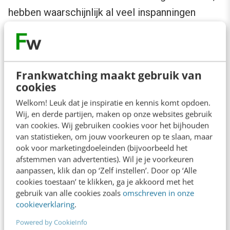
hebben waarschijnlijk al veel inspanningen
geleverd om de toppositie te bereiken voor
algemene termen, zoals “Loodgietersbedrijf.”
Daarom kan het interessant zijn om te mikken
Frankwatching maakt gebruik van
op het ‘laaghangend fruit,’ oftewel zoektermen
cookies
waar nog niet veel concurrentie voor is. Hier
Welkom! Leuk dat je inspiratie en kennis komt opdoen.
liggen grotere kansen om te ranken en op te
Wij, en derde partijen, maken op onze websites gebruik
van cookies. Wij gebruiken cookies voor het bijhouden
vallen tussen de zoekresultaten.
van statistieken, om jouw voorkeuren op te slaan, maar
ook voor marketingdoeleinden (bijvoorbeeld het
Hier zijn enkele voorbeelden van long-tail
afstemmen van advertenties). Wil je je voorkeuren
aanpassen, klik dan op ‘Zelf instellen’. Door op ‘Alle
zoekwoorden die relevant zijn voor een
cookies toestaan’ te klikken, ga je akkoord met het
Loodgietersbedrijf in Nijmegen:
gebruik van alle cookies zoals
omschreven in onze
cookieverklaring
.
Spoed loodgieter in Nijmegen voor
Powered by CookieInfo