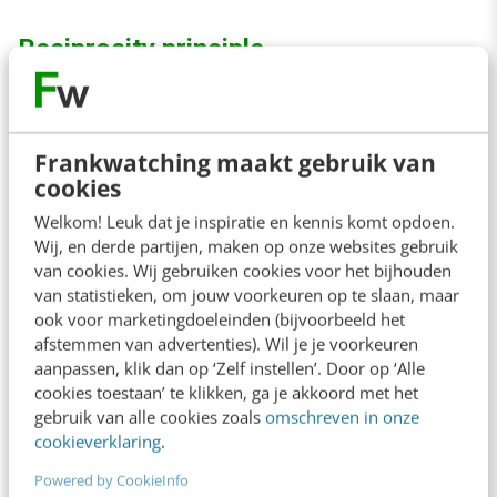
Reciprocity principle
Een ander goed ontwerp van de flow is om
eerst te geven, alvorens er iets voor terug te
Frankwatching maakt gebruik van
vragen. Onbewust triggert dat de motivatie van
cookies
de gebruiker om de onboarding af te maken.
Welkom! Leuk dat je inspiratie en kennis komt opdoen.
Wij, en derde partijen, maken op onze websites gebruik
Door dit reciprociteitsprincipe geldt daarbij
van cookies. Wij gebruiken cookies voor het bijhouden
ook: voor wat hoort wat. Dit is ook waarom je
van statistieken, om jouw voorkeuren op te slaan, maar
ook voor marketingdoeleinden (bijvoorbeeld het
pas op het einde van de flow je registratie
afstemmen van advertenties). Wil je je voorkeuren
voltooit, maar daarover straks meer.
aanpassen, klik dan op ‘Zelf instellen’. Door op ‘Alle
cookies toestaan’ te klikken, ga je akkoord met het
gebruik van alle cookies zoals
omschreven in onze
Bij de start van de onboarding wordt direct
cookieverklaring
.
ingegaan op de behoefte van de gebruiker en
Powered by CookieInfo
ontstaat er automatisch positieve engagement.