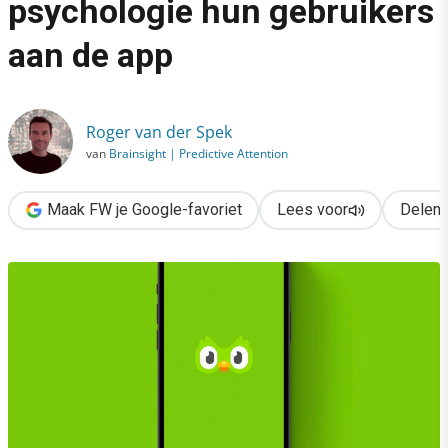
psychologie hun gebruikers
›
aan de app
Zo bindt Duolingo met psychologie hun gebruikers aan de app
Roger van der Spek
van
Brainsight | Predictive Attention
Maak FW je Google-favoriet
Lees voor
Delen