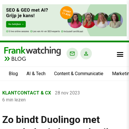
BLOG
Blog
AI & Tech
Content & Communicatie
Marketi
Home
KLANTCONTACT & CX
28 nov 2023
›
6 min lezen
Blog
›
Zo bindt Duolingo met
Klantcontact & CX