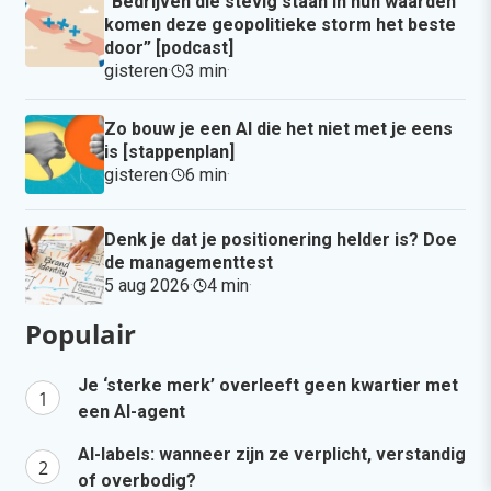
“Bedrijven die stevig staan in hun waarden
komen deze geopolitieke storm het beste
door” [podcast]
gisteren
·
3 min
·
Zo bouw je een AI die het niet met je eens
is [stappenplan]
gisteren
·
6 min
·
Denk je dat je positionering helder is? Doe
de managementtest
5 aug 2026
·
4 min
·
Populair
Je ‘sterke merk’ overleeft geen kwartier met
een AI-agent
AI-labels: wanneer zijn ze verplicht, verstandig
of overbodig?