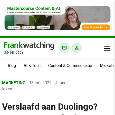
BLOG
Blog
AI & Tech
Content & Communicatie
Marketi
Home
MARKETING
13 mei 2022
4 min
›
lezen
Blog
›
Verslaafd aan Duolingo?
Marketing