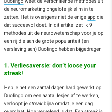
Duolingo
weet de verschillende methodes uit
de neuromarketing ongelofelijk slim in te
zetten. Het is overigens niet de enige
app
die
dat succesvol doet. In dit artikel zet ik 9
methodes uit de neurowetenschap voor je op
een rij die aan de grote populariteit (en
verslaving aan) Duolingo hebben bijgedragen.
1. Verliesaversie: don’t loose your
streak!
Heb je net een aantal dagen hard gewerkt op
Duolingo om een aantal lesjes af te werken,
verloopt je
streak
bijna omdat je een dag
overslaat. Hoe vervelend is dat! Een
streak
is