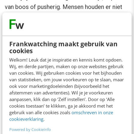
van boos of pusherig. Mensen houden er niet
van om anderen teleur te stellen. Dit bericht
kan mensen daarom over de streep trekken om
het leren weer op te pakken. Dat is een stuk
Frankwatching maakt gebruik van
effectiever dan gewoon stoppen met het
cookies
sturen van meldingen.
Welkom! Leuk dat je inspiratie en kennis komt opdoen.
Wij, en derde partijen, maken op onze websites gebruik
van cookies. Wij gebruiken cookies voor het bijhouden
6. Belonen
van statistieken, om jouw voorkeuren op te slaan, maar
ook voor marketingdoeleinden (bijvoorbeeld het
Wie wilt er nu geen beloning krijgen na hard te
afstemmen van advertenties). Wil je je voorkeuren
aanpassen, klik dan op ‘Zelf instellen’. Door op ‘Alle
hebben gewerkt? Als je mensen beloont voor
cookies toestaan’ te klikken, ga je akkoord met het
bepaald gedrag, zijn ze geneigd dit vaker te
gebruik van alle cookies zoals
omschreven in onze
cookieverklaring
.
vertonen. Duolingo weet dit maar al te goed.
Het programma beloont je daarom op
Powered by CookieInfo