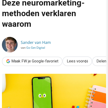
Deze neuromarketing-
›
methoden verklaren
Verslaafd aan Duolingo? Deze neuromarketing-methoden verk
waarom
Sander van Ham
van
Go Get Digital
Maak FW je Google-favoriet
Lees voor
Delen