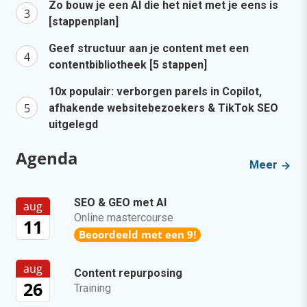
Zo bouw je een AI die het niet met je eens is
[stappenplan]
Geef structuur aan je content met een
contentbibliotheek [5 stappen]
10x populair: verborgen parels in Copilot,
afhakende websitebezoekers & TikTok SEO
uitgelegd
Agenda
Meer
SEO & GEO met AI
aug
Online mastercourse
11
Beoordeeld met een 9!
aug
Content repurposing
26
Training