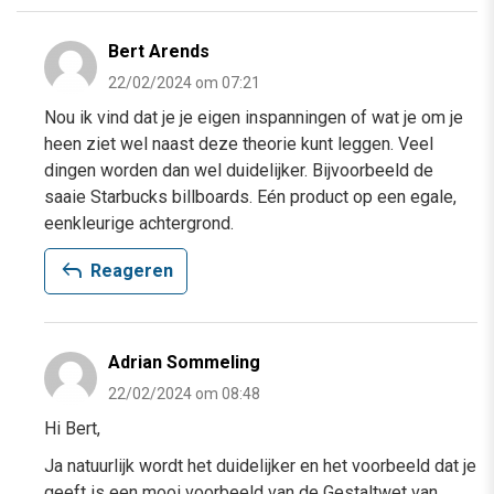
Bert Arends
22/02/2024 om 07:21
Nou ik vind dat je je eigen inspanningen of wat je om je
heen ziet wel naast deze theorie kunt leggen. Veel
dingen worden dan wel duidelijker. Bijvoorbeeld de
saaie Starbucks billboards. Eén product op een egale,
eenkleurige achtergrond.
reply
Reageren
Adrian Sommeling
22/02/2024 om 08:48
Hi Bert,
Ja natuurlijk wordt het duidelijker en het voorbeeld dat je
geeft is een mooi voorbeeld van de Gestaltwet van