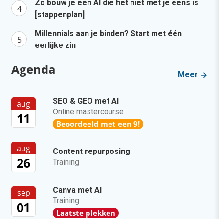
Zo bouw je een AI die het niet met je eens is
[stappenplan]
Millennials aan je binden? Start met één
eerlijke zin
Agenda
Meer
SEO & GEO met AI
aug
Online mastercourse
11
Beoordeeld met een 9!
aug
Content repurposing
26
Training
Canva met AI
sep
Training
01
Laatste plekken