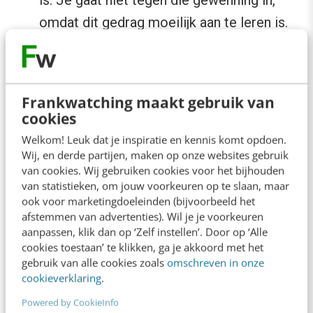
omdat dit gedrag moeilijk aan te leren is.
Les 3: motivatie boosten (BJ Fogg)
Frankwatching maakt gebruik van
Tegenover de horizontale as van BJ Fogg staat
cookies
de verticale as ‘motivatie’ (zie bovenstaande
Welkom! Leuk dat je inspiratie en kennis komt opdoen.
afbeelding). Hoe boost je nu de
motivatie
van
Wij, en derde partijen, maken op onze websites gebruik
van cookies. Wij gebruiken cookies voor het bijhouden
een persoon om ervoor te zorgen dat men in
van statistieken, om jouw voorkeuren op te slaan, maar
beweging komt?
ook voor marketingdoeleinden (bijvoorbeeld het
afstemmen van advertenties). Wil je je voorkeuren
aanpassen, klik dan op ‘Zelf instellen’. Door op ‘Alle
Motivatie staat voor de innerlijke ‘
drive’
om iets
cookies toestaan’ te klikken, ga je akkoord met het
te doen. Diverse factoren spelen daarin mee.
gebruik van alle cookies zoals
omschreven in onze
cookieverklaring
.
Denk bijvoorbeeld aan plezier en pijn, hoop en
angst en sociale acceptatie en afwijzing. Aan
Powered by CookieInfo