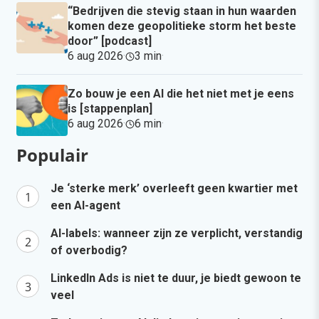
“Bedrijven die stevig staan in hun waarden
komen deze geopolitieke storm het beste
door” [podcast]
6 aug 2026
·
3 min
·
Zo bouw je een AI die het niet met je eens
is [stappenplan]
6 aug 2026
·
6 min
·
Populair
Je ‘sterke merk’ overleeft geen kwartier met
een AI-agent
AI-labels: wanneer zijn ze verplicht, verstandig
of overbodig?
LinkedIn Ads is niet te duur, je biedt gewoon te
veel