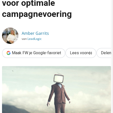
voor optimale
›
campagnevoering
3 neuromarketing-lessen voor optimale campagnevoering
Amber Garrits
van
LeadLogic
Maak FW je Google-favoriet
Lees voor
Delen