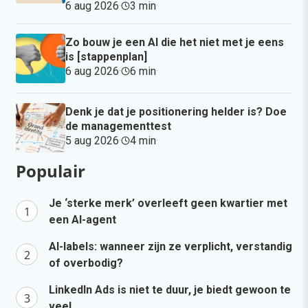
6 aug 2026
·
3 min
·
Zo bouw je een AI die het niet met je eens
is [stappenplan]
6 aug 2026
·
6 min
·
Denk je dat je positionering helder is? Doe
de managementtest
5 aug 2026
·
4 min
·
Populair
Je ‘sterke merk’ overleeft geen kwartier met
een AI-agent
AI-labels: wanneer zijn ze verplicht, verstandig
of overbodig?
LinkedIn Ads is niet te duur, je biedt gewoon te
veel