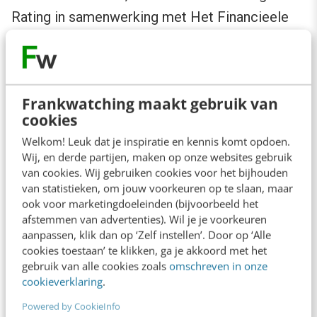
Rating in samenwerking met Het Financieele
Dagblad. Het model is opgesteld op basis van
een groot aantal interviews met analisten,
journalisten, particuliere en institutionele
Frankwatching maakt gebruik van
beleggers. Het model maakt onderscheid
cookies
tussen enerzijds website kwaliteit: de mate
Welkom! Leuk dat je inspiratie en kennis komt opdoen.
waarin de website toegankelijk is, interactie
Wij, en derde partijen, maken op onze websites gebruik
van cookies. Wij gebruiken cookies voor het bijhouden
biedt, multimedia bevat en personaliseert en
van statistieken, om jouw voorkeuren op te slaan, maar
anderzijds content toegankelijkheid: de mate
ook voor marketingdoeleinden (bijvoorbeeld het
afstemmen van advertenties). Wil je je voorkeuren
waarin de informatie op de website
aanpassen, klik dan op ‘Zelf instellen’. Door op ‘Alle
beschikbaar is, toegankelijk is en geschikt is
cookies toestaan’ te klikken, ga je akkoord met het
gemaakt voor het web. In totaal meet het
gebruik van alle cookies zoals
omschreven in onze
cookieverklaring
.
model op 142 variabelen de kwaliteit van de
Powered by CookieInfo
financiële website.