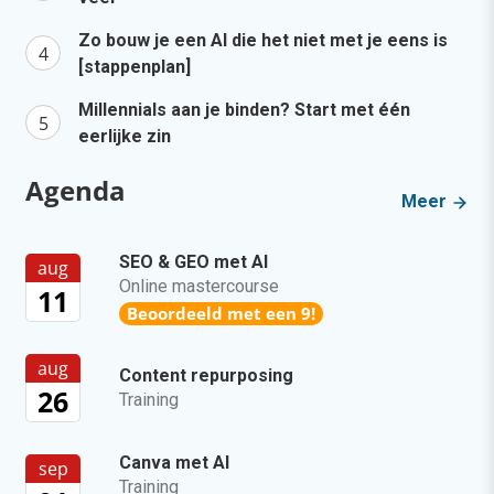
Zo bouw je een AI die het niet met je eens is
[stappenplan]
Millennials aan je binden? Start met één
eerlijke zin
Agenda
Meer
SEO & GEO met AI
aug
Online mastercourse
11
Beoordeeld met een 9!
aug
Content repurposing
26
Training
Canva met AI
sep
Training