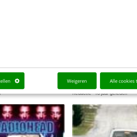
ING
MARKETING
lfvervullende widget
TNT beste financiële w
van 2008
ch, ofwel: de kracht van
De financiële website van
ards. Die iPhone is een
behaalt de eerste plaats in
ssant apparaat. De vraag of
onderzoek naar de kwalitei
 beste mobiele telefoon…
de online financiële
communicatie van alle…
tellen
Weigeren
Alle cookies 
teins Bisschop
·
18 jaar
n
Redactie
·
18 jaar geleden