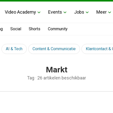
Video Academy
Events
Jobs
Meer
ng
Social
Shorts
Community
AI & Tech
Content & Communicatie
Klantcontact &
Markt
Tag
·
26 artikelen beschikbaar