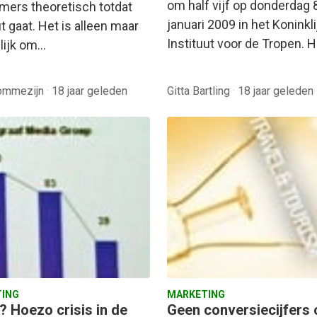
om half vijf op donderdag 
mmers theoretisch totdat
januari 2009 in het Koninkli
t gaat. Het is alleen maar
Instituut voor de Tropen. 
lijk om…
ommezijn
·
18 jaar geleden
Gitta Bartling
·
18 jaar geleden
ING
MARKETING
? Hoezo crisis in de
Geen conversiecijfers 