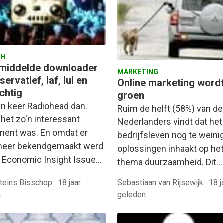
CH
middelde downloader
MARKETING
servatief, laf, lui en
Online marketing word
chtig
groen
n keer Radiohead dan.
Ruim de helft (58%) van de
het zo'n interessant
Nederlanders vindt dat het
ment was. En omdat er
bedrijfsleven nog te weini
meer bekendgemaakt werd
oplossingen inhaakt op he
, Economic Insight Issue…
thema duurzaamheid. Dit…
teins Bisschop
·
18 jaar
Sebastiaan van Rijsewijk
·
18 j
n
geleden