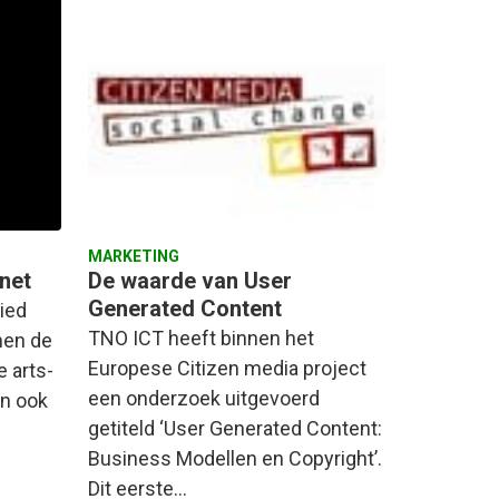
MARKETING
net
De waarde van User
Generated Content
ied
TNO ICT heeft binnen het
nen de
Europese Citizen media project
e arts-
een onderzoek uitgevoerd
en ook
getiteld ‘User Generated Content:
Business Modellen en Copyright’.
Dit eerste…