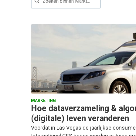
MARKETING
Hoe dataverzameling & algo
(digitale) leven veranderen
Voordat in Las Vegas de jaarlijkse consum
International CES begon werden er twee pr