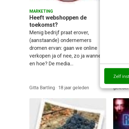
MARKETING
MARKET
Heeft webshoppen de
De ze
toekomst?
I Am Ri
Menig bedrijf praat erover,
standa
(aanstaande) ondernemers
intere
dromen ervan: gaan we online
het de
verkopen ja of nee, zo ja wanneer
en hoe? De media…
Zelf ins
Joost S
Gitta Bartling
·
18 jaar geleden
gelede