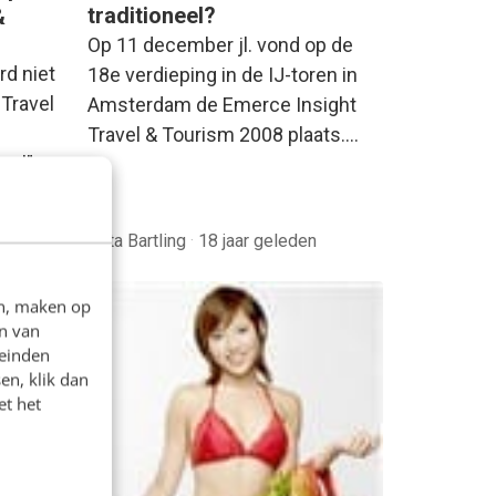
traditioneel?
&
Op 11 december jl. vond op de
rd niet
18e verdieping in de IJ-toren in
 Travel
Amsterdam de Emerce Insight
Travel & Tourism 2008 plaats.…
aal”
leden
Gitta Bartling
·
18 jaar geleden
en, maken op
n van
leinden
en, klik dan
et het