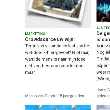
AI & TE
De ge
MARKETING
Crowdsource uw wijn!
is con
kortzi
Terug van vakantie en last van het
Nog éé
wat-doe-ik-hier-gevoel? Niet raar,
Omdat 
want de mens is naar mijn idee
experi
niet voorbestemd voor kantoor
weer 
maar…
(Wired
Joost S
Menno van Doorn
·
18 jaar geleden
gelede