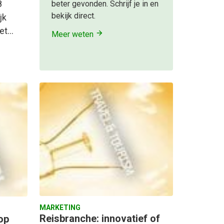
8
beter gevonden. Schrijf je in en
bekijk direct.
jk
Het…
Meer weten
MARKETING
Reisbranche: innovatief of
op