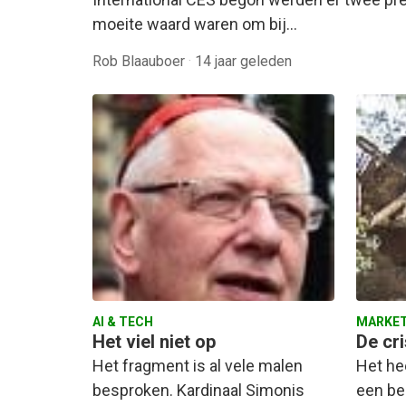
moeite waard waren om bij…
Rob Blaauboer
·
14 jaar geleden
AI & TECH
MARKET
Het viel niet op
De cri
Het fragment is al vele malen
Het hee
besproken. Kardinaal Simonis
een bee