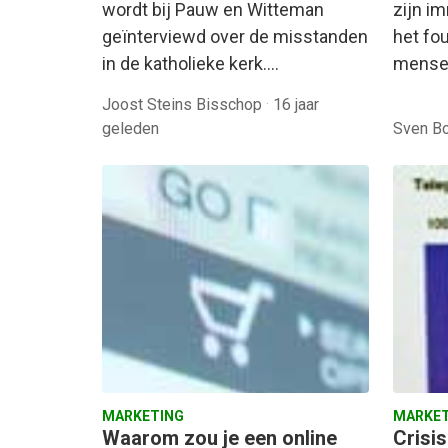
wordt bij Pauw en Witteman
zijn i
geïnterviewd over de misstanden
het fou
in de katholieke kerk.…
mense
Joost Steins Bisschop
·
16 jaar
geleden
Sven B
MARKETING
MARKET
Waarom zou je een online
Crisis