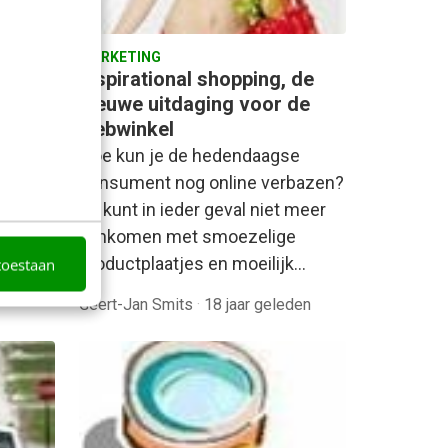
MARKETING
ebsite
Inspirational shopping, de
nieuwe uitdaging voor de
webwinkel
 TNT
Hoe kun je de hedendaagse
 het
consument nog online verbazen?
t van
Je kunt in ieder geval niet meer
aankomen met smoezelige
productplaatjes en moeilijk…
toestaan
Geert-Jan Smits
·
18 jaar geleden