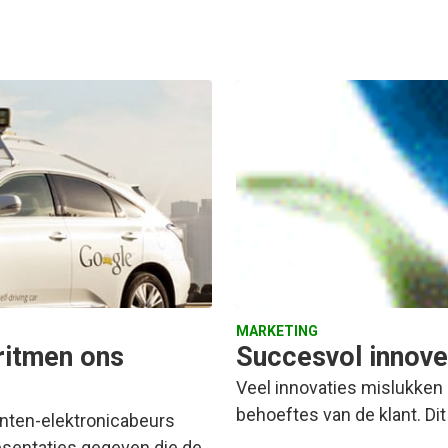
MARKETING
ritmen ons
Succesvol innover
Veel innovaties mislukken 
behoeftes van de klant. Dit
enten-elektronicabeurs
esentaties gegeven die de