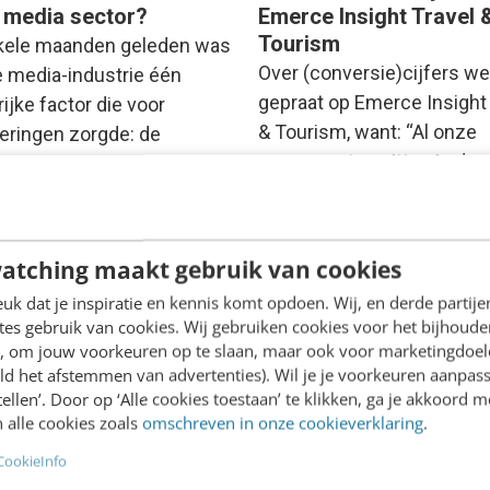
 media sector?
Emerce Insight Travel 
Tourism
kele maanden geleden was
Over (conversie)cijfers we
de media-industrie één
gepraat op Emerce Insight
ijke factor die voor
& Tourism, want: “Al onze
eringen zorgde: de
concurrenten zitten in de z
isering. Sinds enkele
aldus Martin de…
 is…
veen
·
18 jaar geleden
Anneriek Poelman
·
18 jaar ge
atching maakt gebruik van cookies
k dat je inspiratie en kennis komt opdoen. Wij, en derde partij
es gebruik van cookies. Wij gebruiken cookies voor het bijhoude
en, om jouw voorkeuren op te slaan, maar ook voor marketingdoe
ld het afstemmen van advertenties). Wil je je voorkeuren aanpass
stellen’. Door op ‘Alle cookies toestaan’ te klikken, ga je akkoord m
 alle cookies zoals
omschreven in onze cookieverklaring
.
CookieInfo