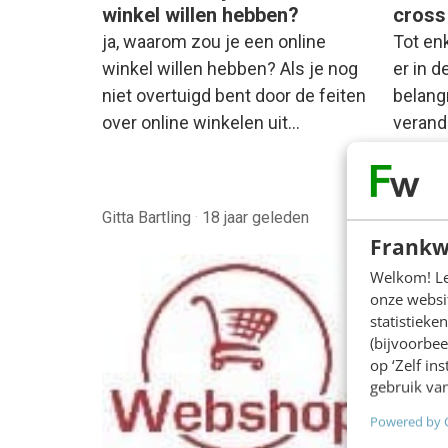
winkel willen hebben?
cross
ja, waarom zou je een online
Tot en
winkel willen hebben? Als je nog
er in 
niet overtuigd bent door de feiten
belangr
over online winkelen uit…
verand
digital
weken
Gitta Bartling
·
18 jaar geleden
Lia Vie
Frankw
Welkom! Leu
onze websit
statistiek
(bijvoorbee
op ‘Zelf in
gebruik van
Powered by 