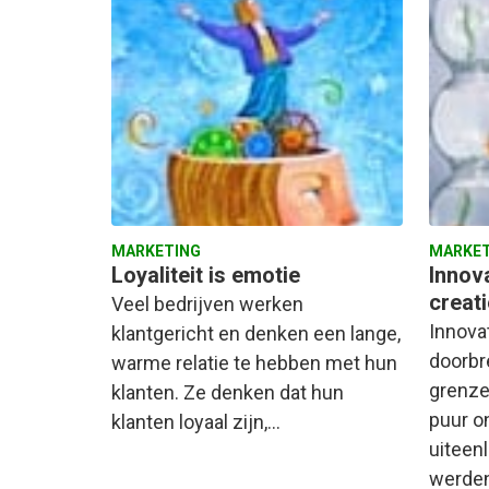
MARKETING
MARKET
Loyaliteit is emotie
Innov
creati
Veel bedrijven werken
Innovat
klantgericht en denken een lange,
doorbr
warme relatie te hebben met hun
grenzen
klanten. Ze denken dat hun
puur 
klanten loyaal zijn,…
uiteen
werde