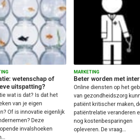
ING
MARKETING
atie: wetenschap of
Beter worden met inter
eve uitspatting?
Online diensten op het geb
ie wat is dat? Is dat het
van gezondheidszorg kun
eken van je eigen
patiënt kritischer maken, d
? Of is innovatie eigenlijk
patiëntrelatie veranderen 
ondernemen? Deze
nog kostenbesparingen
lopende invalshoeken
opleveren. De vraag…
n…