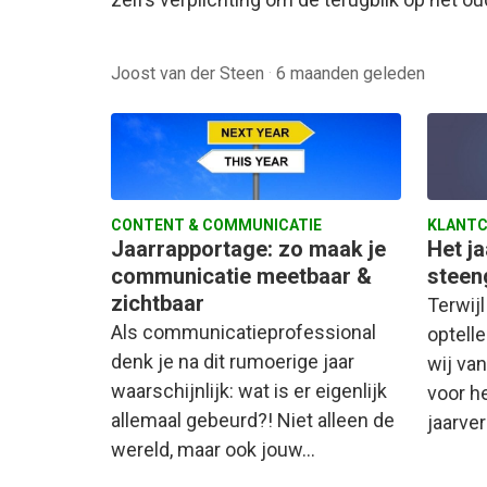
Joost van der Steen
·
6 maanden geleden
CONTENT & COMMUNICATIE
KLANTC
Jaarrapportage: zo maak je
Het ja
communicatie meetbaar &
steen
zichtbaar
Terwij
Als communicatieprofessional
optell
denk je na dit rumoerige jaar
wij va
waarschijnlijk: wat is er eigenlijk
voor h
allemaal gebeurd?! Niet alleen de
jaarve
wereld, maar ook jouw…