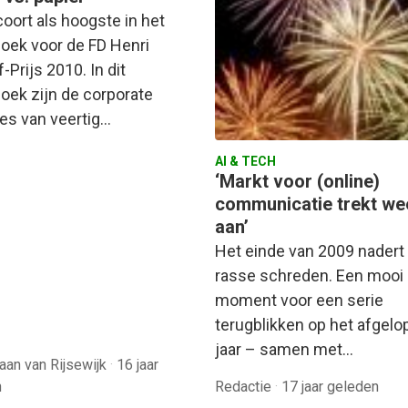
oort als hoogste in het
oek voor de FD Henri
f-Prijs 2010. In dit
oek zijn de corporate
es van veertig…
AI & TECH
‘Markt voor (online)
communicatie trekt we
aan’
Het einde van 2009 nadert
rasse schreden. Een mooi
moment voor een serie
terugblikken op het afgelo
jaar – samen met…
aan van Rijsewijk
·
16 jaar
n
Redactie
·
17 jaar geleden