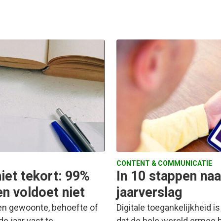
CONTENT & COMMUNICATIE
hiet tekort: 99%
In 10 stappen naa
n voldoet niet
jaarverslag
een gewoonte, behoefte of
Digitale toegankelijkheid i
de jaar vast te…
dat de hele wereld ermee b