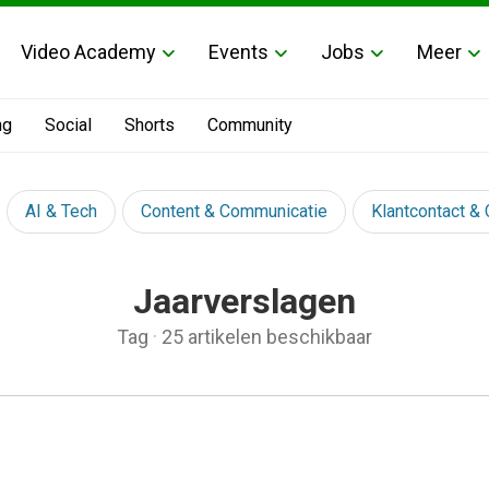
Video Academy
Events
Jobs
Meer
ng
Social
Shorts
Community
AI & Tech
Content & Communicatie
Klantcontact &
Jaarverslagen
Tag
·
25 artikelen beschikbaar