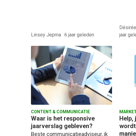
Désirée
Linsey Jepma
·
6 jaar geleden
jaar ge
CONTENT & COMMUNICATIE
MARKET
Waar is het responsive
Help,
jaarverslag gebleven?
wordt 
manie
Beste communicatieadviseur, ik