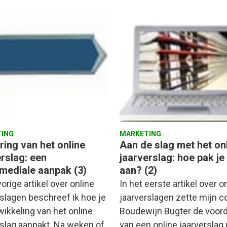
ING
MARKETING
ring van het online
Aan de slag met het on
erslag: een
jaarverslag: hoe pak je
mediale aanpak (3)
aan? (2)
vorige artikel over online
In het eerste artikel over o
rslagen beschreef ik hoe je
jaarverslagen zette mijn c
wikkeling van het online
Boudewijn Bugter de voor
rslag aanpakt. Na weken of
van een online jaarverslag 