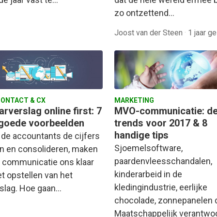
zo ontzettend…
Joost van der Steen
·
1 jaar g
ONTACT & CX
MARKETING
arverslag online first: 7
MVO-communicatie: de
goede voorbeelden
trends voor 2017 & 8
handige tips
l de accountants de cijfers
Sjoemelsoftware,
en en consolideren, maken
paardenvleesschandalen,
n communicatie ons klaar
kinderarbeid in de
et opstellen van het
kledingindustrie, eerlijke
rslag. Hoe gaan…
chocolade, zonnepanelen 
Maatschappelijk verantwo