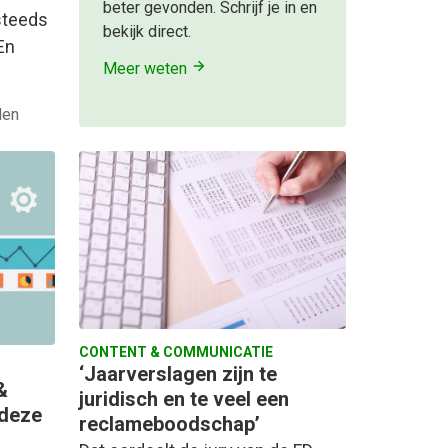
beter gevonden. Schrijf je in en
steeds
bekijk direct.
En
Meer weten
den
CONTENT & COMMUNICATIE
‘Jaarverslagen zijn te
&
juridisch en te veel een
 deze
reclameboodschap’