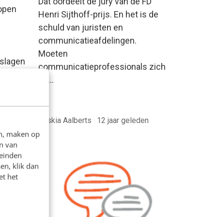
Dat oordeelt de jury van de FD
lopen
Henri Sijthoff-prijs. En het is de
schuld van juristen en
communicatieafdelingen.
Moeten
rslagen
communicatieprofessionals zich
lagen
dit…
komst.
n
Saskia Aalberts
·
12 jaar geleden
en, maken op
n van
leinden
en, klik dan
et het