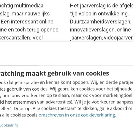
achtig multimediaal
Het jaarverslag is de afge
rslag, maar nauwelijks
tijd volop in ontwikkeling.
 Een interessant online
Duurzaamheidsverslagen,
ne en toch teruglopende
innovatieverslagen, online
ersaantallen. Veel
jaarverslagen, videojaarve
saties hebben ermee te
en samengevatte jaarvers
. Hoe…
vol infographics zijn in op
Tegelijk…
an Apeldoorn & Steffart Buijs
·
atching maakt gebruik van cookies
 geleden
Theo Schroen
·
12 jaar gelede
k dat je inspiratie en kennis komt opdoen. Wij, en derde partij
es gebruik van cookies. Wij gebruiken cookies voor het bijhoude
en, om jouw voorkeuren op te slaan, maar ook voor marketingdoe
ld het afstemmen van advertenties). Wil je je voorkeuren aanpass
stellen’. Door op ‘Alle cookies toestaan’ te klikken, ga je akkoord m
 alle cookies zoals
omschreven in onze cookieverklaring
.
CookieInfo