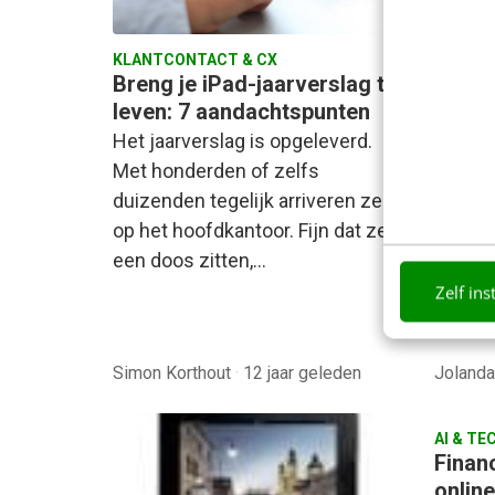
KLANTCONTACT & CX
KLANTC
Breng je iPad-jaarverslag tot
Heine
leven: 7 aandachtspunten
onlin
Het jaarverslag is opgeleverd.
Ook dit
Met honderden of zelfs
Jungle
duizenden tegelijk arriveren ze
online
op het hoofdkantoor. Fijn dat ze in
2013’ 
een doos zitten,…
bedrijv
Zelf ins
Simon Korthout
·
12 jaar geleden
Joland
AI & TE
Finan
online