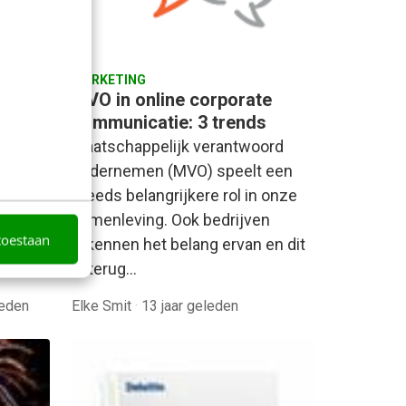
aak
MARKETING
MVO in online corporate
ouw
communicatie: 3 trends
een
Maatschappelijk verantwoord
an het
ondernemen (MVO) speelt een
nuten
steeds belangrijkere rol in onze
samenleving. Ook bedrijven
toestaan
erkennen het belang ervan en dit
is terug…
leden
Elke Smit
·
13 jaar geleden