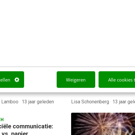
ONTACT & CX
CONTENT & COMMUNICATIE
ken beste financiële
Pimp je jaarverslag, m
e communicatie
een video!
 jaar heeft internetburau
Hoe zorg je dat mensen j
 Minds de ‘Benchmark
jaarverslag bekijken? Met 
 financiële communicatie
video! Laat de highlights v
onder de AEX-genoteerde
jaarverslag in een paar mi
en, in het kader van de…
zien…
tellen
Weigeren
Alle cookies 
a Lamboo
·
13 jaar geleden
Lisa Schonenberg
·
13 jaar ge
CH
ciële communicatie:
 vs. papier