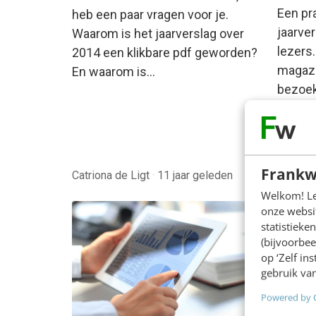
Een pr
heb een paar vragen voor je.
jaarve
Waarom is het jaarverslag over
lezers.
2014 een klikbare pdf geworden?
magazi
En waarom is…
bezoek
organi
maken
Peter v
Frankw
Catriona de Ligt
·
11 jaar geleden
11 jaar
Welkom! Leu
onze websit
statistiek
(bijvoorbee
op ‘Zelf in
gebruik van
Powered by 