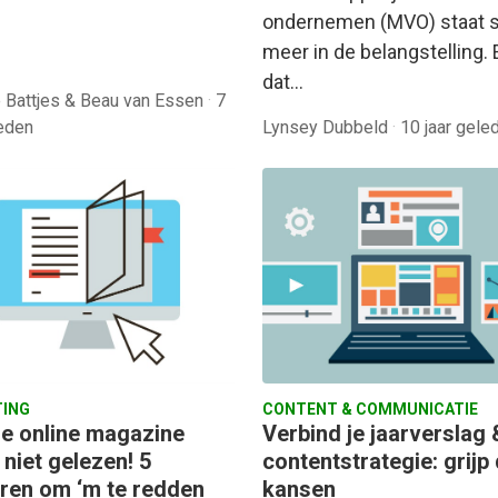
ondernemen (MVO) staat 
meer in de belangstelling. 
dat…
 Battjes & Beau van Essen
·
7
leden
Lynsey Dubbeld
·
10 jaar gele
ING
CONTENT & COMMUNICATIE
 je online magazine
Verbind je jaarverslag 
niet gelezen! 5
contentstrategie: grijp
ren om ‘m te redden
kansen