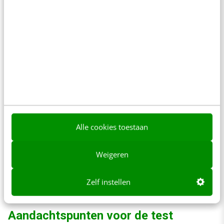
man, met douche, en één voor de kinderen,
liefst zonder douche – dat is goedkoper. U weet
niet hoe laat u aankomt en wilt daarom kunnen
dineren in of vlakbij het hotel. Omdat u in
steden altijd de weg kwijtraakt moet het hotel
gemakkelijk bereikbaar zijn vanaf de snelweg.
Het moet ook beschikken over een bewaakte
parkeerplaats, zodat de vakantiespullen niet al
Alle cookies toestaan
op de heenreis worden gestolen.
Weigeren
Het is zeer de vraag of het zoeken en
reserveren in zo’n geval ook goed verloopt.
Zelf instellen
Aandachtspunten voor de test