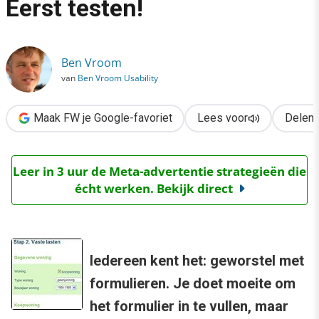
Eerst testen!
›
Goede online formulieren? Eerst testen!
Ben Vroom
van
Ben Vroom Usability
Maak FW je Google-favoriet
Lees voor
Delen
Leer in 3 uur de Meta-advertentie strategieën die
écht werken. Bekijk direct
Iedereen kent het: geworstel met
formulieren. Je doet moeite om
het formulier in te vullen, maar