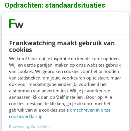
Opdrachten: standaardsituaties
Geef de proefgebruikers daarnaast meer
specifieke opdrachten. Allereerst kun je de
proefgebruikers precies laten doen waarvoor
Frankwatching maakt gebruik van
cookies
het formulier gemaakt is, bijvoorbeeld een
Welkom! Leuk dat je inspiratie en kennis komt opdoen.
vergunningaanvraag volgens het boekje. Je test
Wij, en derde partijen, maken op onze websites gebruik
dan of het formulier bij normale aanvragen
van cookies. Wij gebruiken cookies voor het bijhouden
goed werkt.
van statistieken, om jouw voorkeuren op te slaan, maar
ook voor marketingdoeleinden (bijvoorbeeld het
afstemmen van advertenties). Wil je je voorkeuren
Bij Tentrent:
U heeft een gezin met twee
aanpassen, klik dan op ‘Zelf instellen’. Door op ‘Alle
kinderen en bent onderweg naar uw camping in
cookies toestaan’ te klikken, ga je akkoord met het
gebruik van alle cookies zoals
omschreven in onze
de buurt van Florence en zoekt in onderweg een
cookieverklaring
.
hotel voor één nacht. Zoek en boek dit hotel.
Powered by CookieInfo