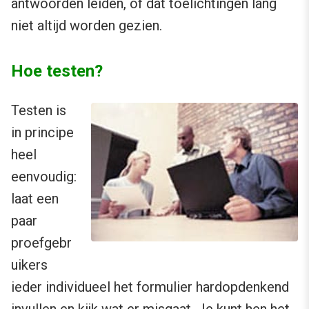
antwoorden leiden, of dat toelichtingen lang
niet altijd worden gezien.
Hoe testen?
Testen is
in principe
heel
eenvoudig:
laat een
paar
proefgebr
uikers
ieder individueel het formulier hardopdenkend
invullen en kijk wat er misgaat. Je kunt hen het