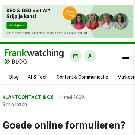
BLOG
Blog
AI & Tech
Content & Communicatie
Marketi
Home
KLANTCONTACT & CX
14 mei 2009
›
8 min lezen
Blog
›
Goede online formulieren?
Klantcontact & CX