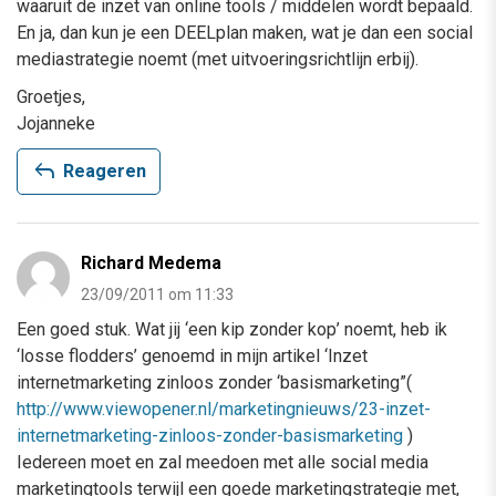
waaruit de inzet van online tools / middelen wordt bepaald.
En ja, dan kun je een DEELplan maken, wat je dan een social
mediastrategie noemt (met uitvoeringsrichtlijn erbij).
Groetjes,
Jojanneke
reply
Reageren
Richard Medema
23/09/2011 om 11:33
Een goed stuk. Wat jij ‘een kip zonder kop’ noemt, heb ik
‘losse flodders’ genoemd in mijn artikel ‘Inzet
internetmarketing zinloos zonder ‘basismarketing”(
http://www.viewopener.nl/marketingnieuws/23-inzet-
internetmarketing-zinloos-zonder-basismarketing
)
Iedereen moet en zal meedoen met alle social media
marketingtools terwijl een goede marketingstrategie met,