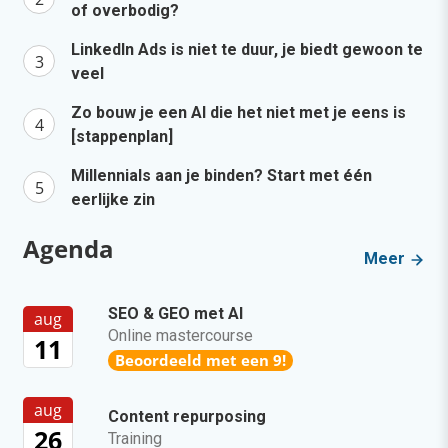
of overbodig?
LinkedIn Ads is niet te duur, je biedt gewoon te
veel
Zo bouw je een AI die het niet met je eens is
[stappenplan]
Millennials aan je binden? Start met één
eerlijke zin
Agenda
Meer
SEO & GEO met AI
aug
Online mastercourse
11
Beoordeeld met een 9!
aug
Content repurposing
26
Training