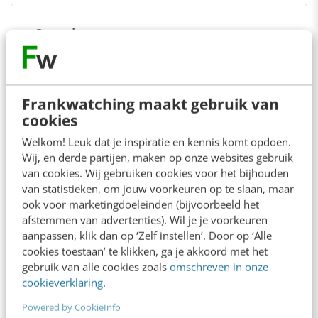
Over de auteur
Renata Verloop
van
Renata
Verloop Advies &
Frankwatching maakt gebruik van
Management
cookies
Voor mij gaat goed communiceren
Welkom! Leuk dat je inspiratie en kennis komt opdoen.
Wij, en derde partijen, maken op onze websites gebruik
over het maken van echt contact
van cookies. Wij gebruiken cookies voor het bijhouden
tussen mensen. Mijn specialisme is
van statistieken, om jouw voorkeuren op te slaan, maar
overheidscommunicatie, waarbij
ook voor marketingdoeleinden (bijvoorbeeld het
mijn overtuiging is dat een goed
afstemmen van advertenties). Wil je je voorkeuren
contact nodig is voor het goed
aanpassen, klik dan op ‘Zelf instellen’. Door op ‘Alle
functioneren van de overheid en
cookies toestaan’ te klikken, ga je akkoord met het
gebruik van alle cookies zoals
omschreven in onze
een democratische samenleving.
cookieverklaring
.
Powered by CookieInfo