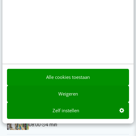
Op zoek naar nog meer
kennis?
Actueel
Alle cookies toestaan
Je merk opleveren? Waarom een PDF niet
meer genoeg is
Weigeren
13:00
·
5 min
·
Zelf instellen
Geef structuur aan je content met een
contentbibliotheek [5 stappen]
08:00
·
4 min
·