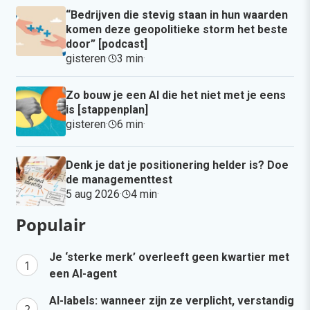
“Bedrijven die stevig staan in hun waarden
komen deze geopolitieke storm het beste
door” [podcast]
gisteren
·
3 min
·
Zo bouw je een AI die het niet met je eens
is [stappenplan]
gisteren
·
6 min
·
Denk je dat je positionering helder is? Doe
de managementtest
5 aug 2026
·
4 min
·
Populair
Je ‘sterke merk’ overleeft geen kwartier met
een AI-agent
AI-labels: wanneer zijn ze verplicht, verstandig