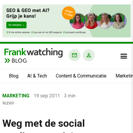
BLOG
Blog
AI & Tech
Content & Communicatie
Marketi
Home
MARKETING
19 sep 2011
3 min
›
lezen
Blog
›
Weg met de social
Marketing