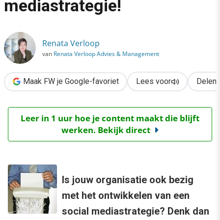
mediastrategie!
›
Weg met de social mediastrategie!
Renata Verloop
van
Renata Verloop Advies & Management
Maak FW je Google-favoriet
Lees voor
Delen
Leer in 1 uur hoe je content maakt die blijft
werken. Bekijk direct
Is jouw organisatie ook bezig
met het ontwikkelen van een
social mediastrategie? Denk dan