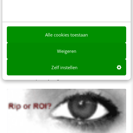
MARKETING
Webmanagement in Nederland kan veel
Alle cookies toestaan
professioneler
Uit een willekeurige steekproef onder 24
Weigeren
organisaties blijkt dat er nog bijna nergens wordt
gewerkt aan de hand van een online strategie.…
Zelf instellen
Renata Verloop
·
17 jaar geleden