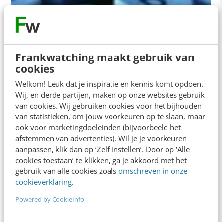
KLANTCONTACT & CX
De noodzaak van een contentstrategie
Frankwatching maakt gebruik van
Het lijkt zo eenvoudig: op een website maak je alle
cookies
informatie die je als organisatie kwijt wilt voor
Welkom! Leuk dat je inspiratie en kennis komt opdoen.
iedereen toegankelijk. Je core…
Wij, en derde partijen, maken op onze websites gebruik
Louise Nell
·
16 jaar geleden
van cookies. Wij gebruiken cookies voor het bijhouden
van statistieken, om jouw voorkeuren op te slaan, maar
ook voor marketingdoeleinden (bijvoorbeeld het
afstemmen van advertenties). Wil je je voorkeuren
aanpassen, klik dan op ‘Zelf instellen’. Door op ‘Alle
cookies toestaan’ te klikken, ga je akkoord met het
gebruik van alle cookies zoals
omschreven in onze
cookieverklaring
.
Powered by CookieInfo