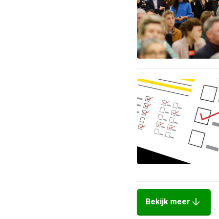
arrow_downward
Bekijk meer