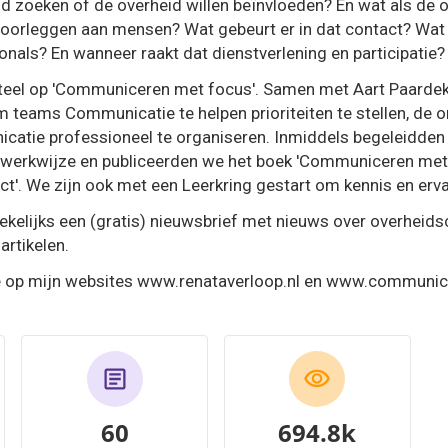
d zoeken of de overheid willen beïnvloeden? En wat als de o
voorleggen aan mensen? Wat gebeurt er in dat contact? Wat i
als? En wanneer raakt dat dienstverlening en participatie?
teel op 'Communiceren met focus'. Samen met Aart Paardek
teams Communicatie te helpen prioriteiten te stellen, de o
atie professioneel te organiseren. Inmiddels begeleidden 
 werkwijze en publiceerden we het boek 'Communiceren met
t'. We zijn ook met een Leerkring gestart om kennis en erva
ekelijks een (gratis) nieuwsbrief met nieuws over overhei
artikelen.
je op mijn websites www.renataverloop.nl en www.communic
60
804.2k