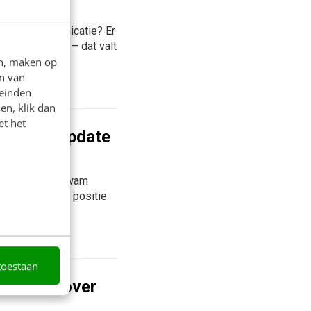
verheidscommunicatie? Er
ek en overheid – dat valt
en, maken op
n van
ata Verloop
leinden
en, klik dan
et het
r - een update
2020. En toen kwam
rheid. En op de positie
rloop
toestaan
ends om over