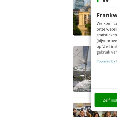
Frankw
Welkom! Leu
onze websit
statistiek
(bijvoorbee
op ‘Zelf in
gebruik van
Powered by 
Zelf ins