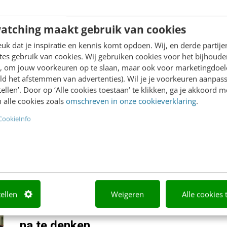
we praten over onze principes
Hoe moet ik dit jaar een artikel schrijven over trends in o
atching maakt gebruik van cookies
gaat zo ontzettend veel mis in het hele systeem van politi
met communicatie niet recht te breien....
k dat je inspiratie en kennis komt opdoen. Wij, en derde partij
es gebruik van cookies. Wij gebruiken cookies voor het bijhoude
CONTENT & COMMUNICATIE
8 november 2021
Ren
en, om jouw voorkeuren op te slaan, maar ook voor marketingdoe
ld het afstemmen van advertenties). Wil je je voorkeuren aanpass
stellen’. Door op ‘Alle cookies toestaan’ te klikken, ga je akkoord m
Communicatie komt in ander vaarwate
 alle cookies zoals
omschreven in onze cookieverklaring
.
van de trends 2020
CookieInfo
Eind vorig jaar beschreef ik de communicatietrends voor 
corona. De crisis heeft impact op het vertrouwen in de ove
van Communicatie in de organisatie. Sommige trends die...
CONTENT & COMMUNICATIE
16 juli 2020
Renata Ve
tellen
Weigeren
Alle cookies 
Overheidscommunicatie in 2020: 7 tr
na te denken