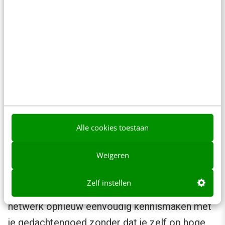
Lessen uit de game-industrie
toegepast op boeken
Daarnaast is het
interessant dat je, in
overleg met je
uitgever, je ebook
relatief eenvoudig
Lessen uit de game-industrie
Alle cookies toestaan
werken ook bij ebooks
even gratis kunt
Weigeren
aanbieden. Dat heb ik
bijvoorbeeld gedaan tijdens een seminar en m’n
Zelf instellen
verjaardag. Op die manier laat je mensen uit je
netwerk opnieuw eenvoudig kennismaken met
je gedachtengoed zonder dat je zelf op hoge