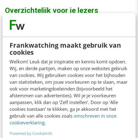
Overzichtelijk voor je lezers
Een kort boekje kost jou niet alleen minder tijd
om te schrijven, maar is voor je lezer ook
Frankwatching maakt gebruik van
overzichtelijk en sneller te lezen. In deze
cookies
moderne tijd is dat een voordeel dat je niet
Welkom! Leuk dat je inspiratie en kennis komt opdoen.
moet onderschatten. Je lezers lezen jouw
Wij, en derde partijen, maken op onze websites gebruik
van cookies. Wij gebruiken cookies voor het bijhouden
boek helemaal uit en leggen het niet na een
van statistieken, om jouw voorkeuren op te slaan, maar
paar hoofdstukken weg.
ook voor marketingdoeleinden (bijvoorbeeld het
afstemmen van advertenties). Wil je je voorkeuren
aanpassen, klik dan op ‘Zelf instellen’. Door op ‘Alle
Een reeks korte boeken uitgeven
cookies toestaan’ te klikken, ga je akkoord met het
gebruik van alle cookies zoals
omschreven in onze
cookieverklaring
.
Bovendien is er een belangrijk voordeel van
een korter boek. In de tijd die het je anders zou
Powered by CookieInfo