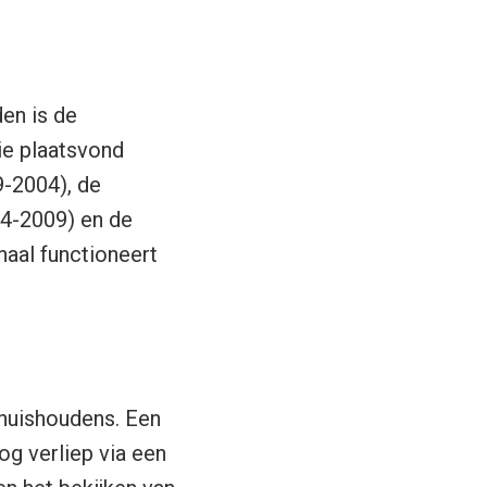
en is de
ie plaatsvond
-2004), de
04-2009) en de
naal functioneert
 huishoudens. Een
og verliep via een