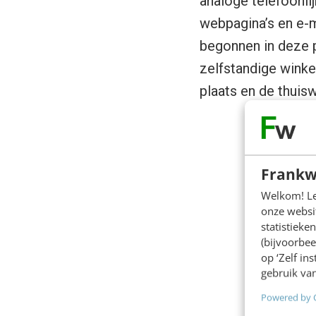
analoge telefoonli
webpagina’s en e-
begonnen in deze p
zelfstandige winke
plaats en de thuis
Frankw
Welkom! Leu
onze websit
statistiek
(bijvoorbee
op ‘Zelf in
gebruik van
Powered by 