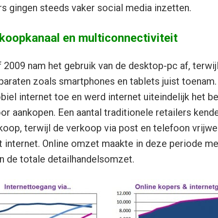
ers gingen steeds vaker social media inzetten.
koopkanaal en multiconnectiviteit
f 2009 nam het gebruik van de desktop-pc af, terwijl
pparaten zoals smartphones en tablets juist toena
iel internet toe en werd internet uiteindelijk het be
or aankopen. Een aantal traditionele retailers kend
oop, terwijl de verkoop via post en telefoon vrijwel
 internet. Online omzet maakte in deze periode me
an de totale detailhandelsomzet.