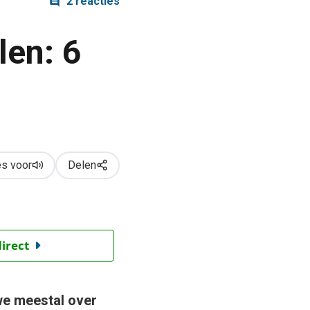
2 reacties
len: 6
s voor
Delen
direct
we meestal over