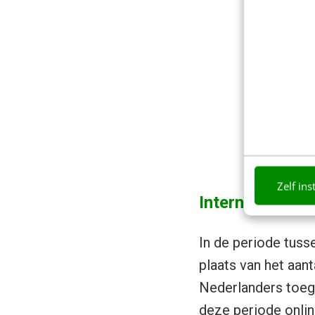
Zelf ins
Internet word
In de periode tuss
plaats van het aan
Nederlanders toega
deze periode onlin