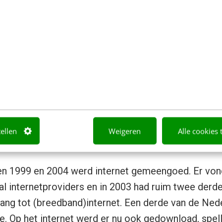
De website van Blokker in januari 1997
tellen
Weigeren
Alle cookies 
t gemeengoed
en 1999 en 2004 werd internet gemeengoed. Er vond
tal internetproviders en in 2003 had ruim twee derd
ng tot (breedband)internet. Een derde van de Nede
e. Op het internet werd er nu ook gedownload, spel