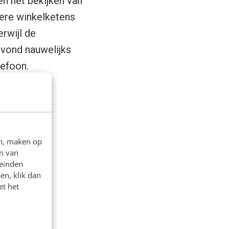
en het bekijken van
ere winkelketens
rwijl de
 vond nauwelijks
lefoon.
en, maken op
n van
leinden
en, klik dan
et het