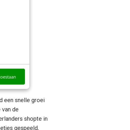
toestaan
 een snelle groei
e van de
rlanders shopte in
letjes gespeeld,