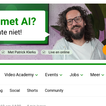
Video Academy
Events
Jobs
Meer
ng
Social
Shorts
Community