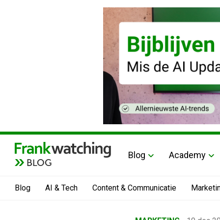
Blog
Academy
BLOG
Blog
AI & Tech
Content & Communicatie
Marketi
Home