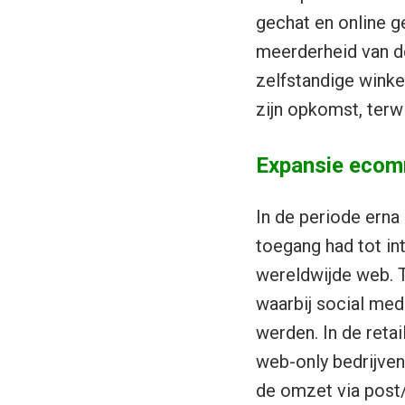
gechat en online g
meerderheid van de
zelfstandige wink
zijn opkomst, terwi
Expansie ecom
In de periode ern
toegang had tot in
wereldwijde web. 
waarbij social med
werden. In de reta
web-only bedrijven
de omzet via post/