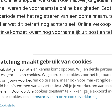
jn. Online shoppen werd dan ook nauwelijks gedaan 
mail waren de voornaamste online bezigheden. Grot
eriode met het registreren van een domeinnaam, te
lier wat dit betreft nog achterbleef. Online verkoop
winkel-omzet kwam nog voornamelijk uit post en te
atching maakt gebruik van cookies
k dat je inspiratie en kennis komt opdoen. Wij, en derde partij
es gebruik van cookies. Wij gebruiken cookies voor het bijhoude
en, om jouw voorkeuren op te slaan, maar ook voor marketingdoe
ld het afstemmen van advertenties). Wil je je voorkeuren aanpass
stellen’. Door op ‘Alle cookies toestaan’ te klikken, ga je akkoord m
 alle cookies zoals
omschreven in onze cookieverklaring
.
CookieInfo