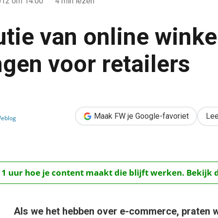
012
om 14:00
4 min lezen
utie van online winke
ngen voor retailers
nkelen: 6 uitdagingen voor retailers
Maak FW je Google-favoriet
Lee
eblog
 1 uur hoe je content maakt die blijft werken. Bekijk 
Als we het hebben over e-commerce, praten 