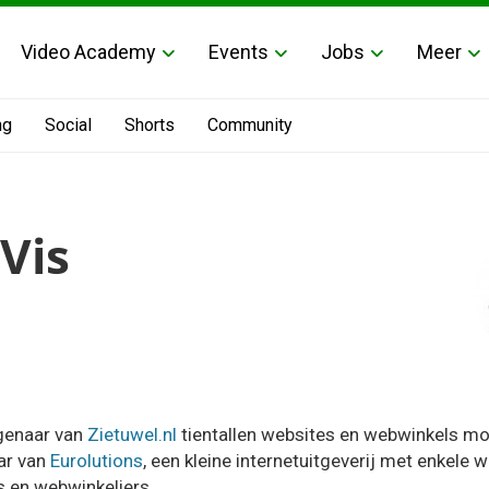
Video Academy
Events
Jobs
Meer
ng
Social
Shorts
Community
Vis
igenaar van
Zietuwel.nl
tientallen websites en webwinkels mo
aar van
Eurolutions
, een kleine internetuitgeverij met enkele 
 en webwinkeliers.