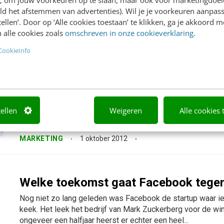
internetgebruik van consumenten en het online shoppen...
ld het afstemmen van advertenties). Wil je je voorkeuren aanpass
stellen’. Door op ‘Alle cookies toestaan’ te klikken, ga je akkoord m
MARKETING
19 december 2012
 alle cookies zoals
omschreven in onze cookieverklaring
.
CookieInfo
Thuiswinkel Update: over grote namen
sterren
Afgelopen donderdag was het weer zover: een branche-even
nieuwe innovaties, presentaties van echte Nederlandse on
tellen
Weigeren
Alle cookies 
naar de successen van overgevlogen Amerikanen. Je raadt 
Update, met de jaarlijkse...
MARKETING
1 oktober 2012
Welke toekomst gaat Facebook tege
Nog niet zo lang geleden was Facebook de startup waar ie
keek. Het leek het bedrijf van Mark Zuckerberg voor de wi
ongeveer een halfjaar heerst er echter een heel...