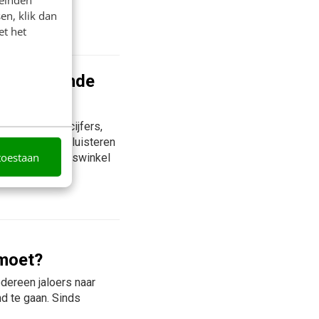
en, klik dan
et het
 en rijzende
t over groeicijfers,
dernemers, of luisteren
toestaan
het al: de Thuiswinkel
moet?
dereen jaloers naar
nd te gaan. Sinds