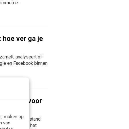
commerce...
 hoe ver ga je
zamelt, analyseert of
oogle en Facebook binnen
tdagingen voor
en, maken op
er de huidige stand
n van
Maar hoe heeft het
leinden