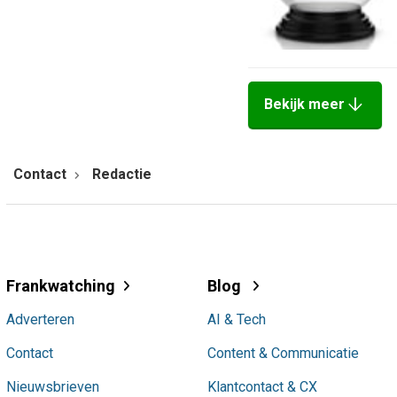
arrow_downward
Bekijk meer
Contact
Redactie
Frankwatching
Blog
Adverteren
AI & Tech
Contact
Content & Communicatie
Nieuwsbrieven
Klantcontact & CX