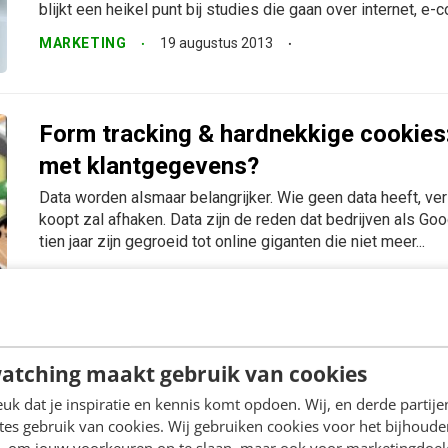
blijkt een heikel punt bij studies die gaan over internet, e-
MARKETING
19 augustus 2013
Form tracking & hardnekkige cookies:
met klantgegevens?
Data worden alsmaar belangrijker. Wie geen data heeft, ver
koopt zal afhaken. Data zijn de reden dat bedrijven als G
tien jaar zijn gegroeid tot online giganten die niet meer...
MARKETING
27 december 2012
De evolutie van online winkelen: 6 ui
atching maakt gebruik van cookies
retailers
k dat je inspiratie en kennis komt opdoen. Wij, en derde partij
Als we het hebben over e-commerce, praten we meestal ov
es gebruik van cookies. Wij gebruiken cookies voor het bijhoude
van zaken, zoals we deze zelf zien, of over de toekomst. 
en, om jouw voorkeuren op te slaan, maar ook voor marketingdoe