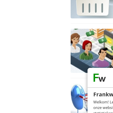
Frankw
Welkom! Leu
onze websit
statistiek