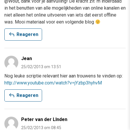
@Wout, dank voor je aanvulling! De kracht zit ‘m inderdaad
in het benutten van alle mogelijkheden van online kanalen en
niet alleen het online uitvoeren van iets dat eerst offline
was. Mooi materiaal voor een volgende blog
reply
Reageren
Jean
25/02/2013 om 13:51
Nog leuke scriptie relevant hier aan trouwens te vinden op:
http://www.youtube.com/watch?v=jYzbp3hyhvM
reply
Reageren
Peter van der LInden
25/02/2013 om 08:45