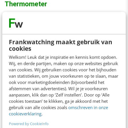
Thermometer
Gedurende het hele project kunnen we e-
participatie inzetten als thermometer voor het
sentiment
. Als het digitale lijntje naar de
Frankwatching maakt gebruik van
doelgroep reeds is gelegd, is het namelijk
cookies
eenvoudig om een grote groep mensen te
Welkom! Leuk dat je inspiratie en kennis komt opdoen.
Wij, en derde partijen, maken op onze websites gebruik
benaderen. Zo houden we de vinger aan de
van cookies. Wij gebruiken cookies voor het bijhouden
pols en voorkomen we verrassingen achteraf.
van statistieken, om jouw voorkeuren op te slaan, maar
ook voor marketingdoeleinden (bijvoorbeeld het
Ook tussentijdse resultaten kunnen worden
afstemmen van advertenties). Wil je je voorkeuren
teruggekoppeld aan burgers. Dit versterkt het
aanpassen, klik dan op ‘Zelf instellen’. Door op ‘Alle
cookies toestaan’ te klikken, ga je akkoord met het
gevoel dat de
overheid
of het bedrijf
gebruik van alle cookies zoals
omschreven in onze
daadwerkelijk naar een oplossing toewerkt die
cookieverklaring
.
ook hen aangaat.
Powered by CookieInfo