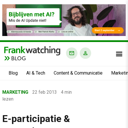
BLOG
Blog
AI & Tech
Content & Communicatie
Marketi
Home
MARKETING
22 feb 2013
4 min
›
lezen
Blog
›
E-participatie &
Marketing