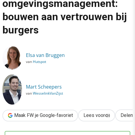
omgevingsmanagement:
›
bouwen aan vertrouwen bij
E-participatie & omgevingsmanagement: bouwen aan vertrouwen
burgers
Elsa van Bruggen
van
Hutspot
Mart Scheepers
van
WesselinkVanZijst
Maak FW je Google-favoriet
Lees voor
Delen