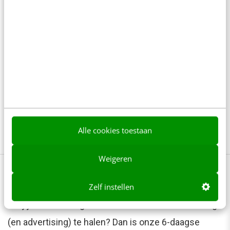
SOM-principes wordt bovendien gekozen voor
een strategie waar stakeholders ook mee
mogen werken aan een oplossing, waardoor
het onderling vertrouwen tussen stakeholders
en initiatiefnemer groeit. Weten, meewerken en
meedoen op een leuke en laagdrempelige
manier, zorgen voor betrokkenheid,
draagvlak
en minder weerstand.
Alle cookies toestaan
Weigeren
Neem je strategie onder de loep
Zelf instellen
Wil jij leren om nóg meer uit social media marketing
(en advertising) te halen? Dan is onze 6-daagse