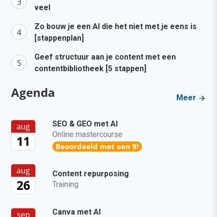
veel
Zo bouw je een AI die het niet met je eens is
[stappenplan]
Geef structuur aan je content met een
contentbibliotheek [5 stappen]
Agenda
Meer
SEO & GEO met AI
aug
Online mastercourse
11
Beoordeeld met een 9!
aug
Content repurposing
26
Training
Canva met AI
sep