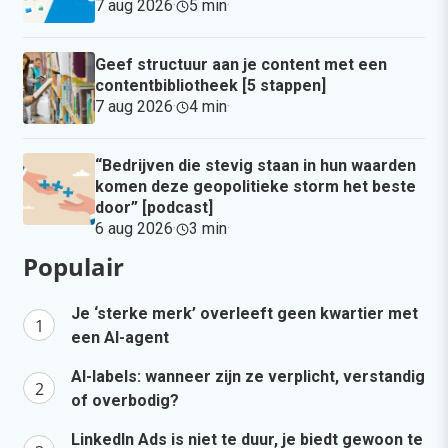
7 aug 2026
·
5 min
·
Geef structuur aan je content met een
contentbibliotheek [5 stappen]
7 aug 2026
·
4 min
·
“Bedrijven die stevig staan in hun waarden
komen deze geopolitieke storm het beste
door” [podcast]
6 aug 2026
·
3 min
·
Populair
Je ‘sterke merk’ overleeft geen kwartier met
een AI-agent
AI-labels: wanneer zijn ze verplicht, verstandig
of overbodig?
LinkedIn Ads is niet te duur, je biedt gewoon te