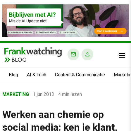
BLOG
Blog
AI & Tech
Content & Communicatie
Marketi
Home
MARKETING
1 jun 2013
4 min lezen
›
Blog
Werken aan chemie op
›
social media: ken je klant,
Marketing