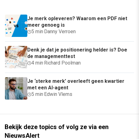
Je merk opleveren? Waarom een PDF niet
meer genoeg is
5 min
·
Danny Verroen
Denk je dat je positionering helder is? Doe
de managementtest
4 min
·
Richard Poolman
Je ‘sterke merk’ overleeft geen kwartier
met een AI-agent
5 min
·
Edwin Vlems
Bekijk deze topics of volg ze via een
NieuwsAlert