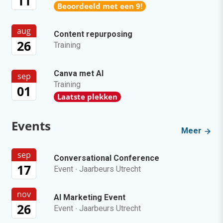
11
Beoordeeld met een 9!
aug
Content repurposing
26
Training
Canva met AI
sep
Training
01
Laatste plekken
Events
Meer
sep
Conversational Conference
17
Event
·
Jaarbeurs Utrecht
nov
AI Marketing Event
26
Event
·
Jaarbeurs Utrecht