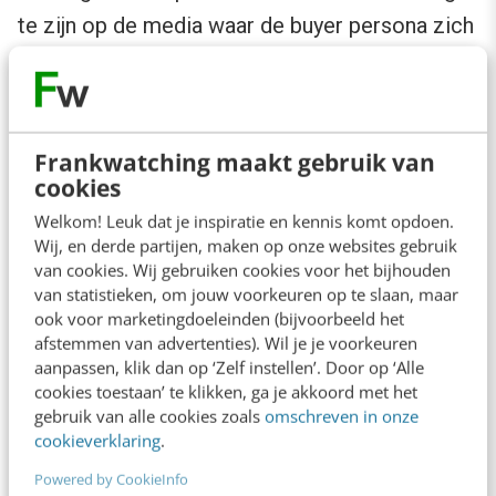
te zijn op de media waar de buyer persona zich
veilig en thuis voelen. Deze netwerken vormen
het moederschip van je social media-strategie.
Het is dé plek om het
waarom
van je bedrijf,
Frankwatching maakt gebruik van
dat aansluit op
het waarom
van de buyer
cookies
persona, uit te bouwen.
Welkom! Leuk dat je inspiratie en kennis komt opdoen.
Wij, en derde partijen, maken op onze websites gebruik
Stap 4: Ga de conversatie aan
van cookies. Wij gebruiken cookies voor het bijhouden
van statistieken, om jouw voorkeuren op te slaan, maar
ook voor marketingdoeleinden (bijvoorbeeld het
Dit is waarschijnlijk de moeilijkste stap. Je hebt
afstemmen van advertenties). Wil je je voorkeuren
aanpassen, klik dan op ‘Zelf instellen’. Door op ‘Alle
een buyer persona, je hebt een waarom, en je
cookies toestaan’ te klikken, ga je akkoord met het
bent aanwezig. Je hebt alleen nog geen fans.
gebruik van alle cookies zoals
omschreven in onze
Nu moet je dus wel sociaal zijn! De kunst is nu
cookieverklaring
.
om op een vrijblijvende manier te binden met
Powered by CookieInfo