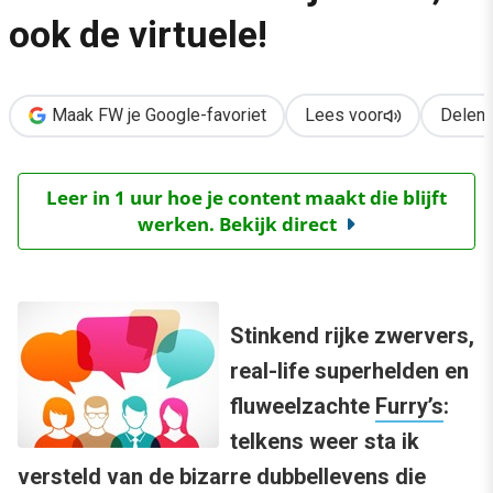
›
ook de virtuele!
Werken aan chemie op social media: ken je klant, ook de virtuel
Maak FW je Google-favoriet
Lees voor
Delen
Leer in 1 uur hoe je content maakt die blijft
werken. Bekijk direct
Stinkend rijke zwervers,
real-life superhelden en
fluweelzachte
Furry’s
:
telkens weer sta ik
versteld van de bizarre dubbellevens die