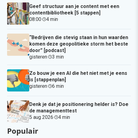
Geef structuur aan je content met een
contentbibliotheek [5 stappen]
08:00
·
4 min
·
“Bedrijven die stevig staan in hun waarden
komen deze geopolitieke storm het beste
door” [podcast]
gisteren
·
3 min
·
Zo bouw je een AI die het niet met je eens
is [stappenplan]
gisteren
·
6 min
·
Denk je dat je positionering helder is? Doe
de managementtest
5 aug 2026
·
4 min
·
Populair