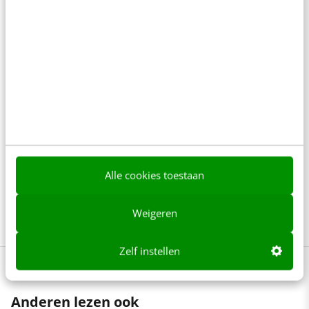
Wil jij een sterke social strategie opzetten? En
nieuwe leads en klanten vinden via kanalen als
Instagram, Facebook en LinkedIn? Leer in 6 dagen de
basis van socialmedia-marketing, -advertising en -
analytics in onze opleiding Social media. Hierin volg
je, op je eigen tempo, trainingen als Social media
strategie, Instagram marketing, Facebook &
Instagram advertising en Social media analytics.
Alle cookies toestaan
Meer weten over deze unieke flexibele manier van
leren?
Meer weten?
Weigeren
Zelf instellen
Anderen lezen ook