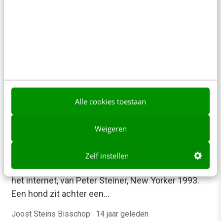
Bianca van de Ketterij
·
14 jaar geleden
Alle cookies toestaan
Weigeren
AI & TECH
Steek je kop eens buiten de klonterclub
Zelf instellen
Het is een bekende cartoon uit de beginjaren van
het internet, van Peter Steiner, New Yorker 1993.
Een hond zit achter een…
Joost Steins Bisschop
·
14 jaar geleden