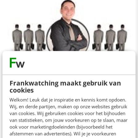
ALLE ARTIKELEN
De 5 A’s voor werkzoekenden: word een
Frankwatching maakt gebruik van
online persoonlijkheid
cookies
In Nederland is de term werkzoekend helemaal
Welkom! Leuk dat je inspiratie en kennis komt opdoen.
ingeburgerd. Toch vind ik dit een inadequate term.
Wij, en derde partijen, maken op onze websites gebruik
"Zoekt en gij zult vinden." Ja, ja.…
van cookies. Wij gebruiken cookies voor het bijhouden
van statistieken, om jouw voorkeuren op te slaan, maar
Jeanet Bathoorn
·
13 jaar geleden
ook voor marketingdoeleinden (bijvoorbeeld het
afstemmen van advertenties). Wil je je voorkeuren