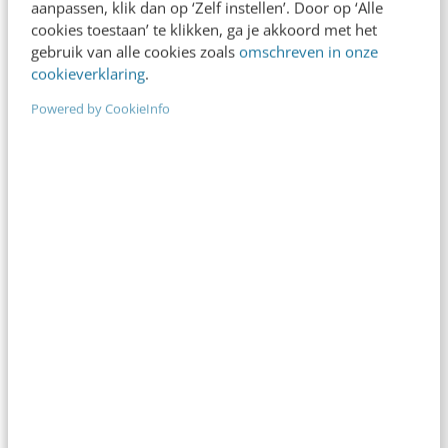
aanpassen, klik dan op ‘Zelf instellen’. Door op ‘Alle
cookies toestaan’ te klikken, ga je akkoord met het
gebruik van alle cookies zoals
omschreven in onze
cookieverklaring
.
Powered by CookieInfo
MARKETING
Merkbeleving op kleine schermen: 5 tips
voor een responsive identity
Wat wil de mobiele bezoeker van onze website?
Hoe zorgen we ervoor dat deze bezoeker zo snel
mogelijk bij de juiste informatie…
Sander de Leeuw
·
14 jaar geleden