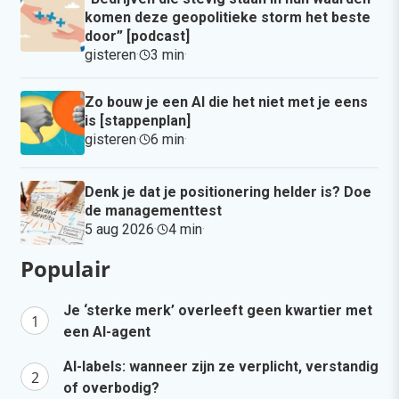
komen deze geopolitieke storm het beste
door” [podcast]
gisteren
·
3 min
·
Zo bouw je een AI die het niet met je eens
is [stappenplan]
gisteren
·
6 min
·
Denk je dat je positionering helder is? Doe
de managementtest
5 aug 2026
·
4 min
·
Populair
Je ‘sterke merk’ overleeft geen kwartier met
een AI-agent
AI-labels: wanneer zijn ze verplicht, verstandig
of overbodig?