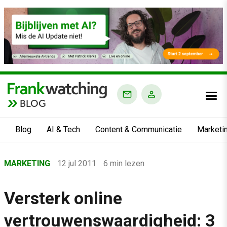
BLOG
Blog
AI & Tech
Content & Communicatie
Marketi
Home
MARKETING
12 jul 2011
6 min lezen
›
Blog
Versterk online
›
vertrouwenswaardigheid: 3
Marketing