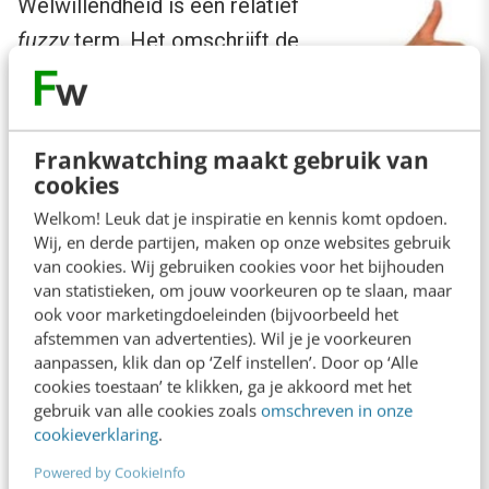
Welwillendheid is een relatief
fuzzy
term. Het omschrijft de
verwachting dat de persoon of
organisatie die je wilt vertrouwen,
‘goed wilt doen’ voor jou zonder
Frankwatching maakt gebruik van
een directe externe prikkel voor deze acties.
cookies
Deze positieve intenties uiten zich vaak in het
Welkom! Leuk dat je inspiratie en kennis komt opdoen.
Wij, en derde partijen, maken op onze websites gebruik
ondersteunen en aanmoedigen van anderen.
van cookies. Wij gebruiken cookies voor het bijhouden
Een belangrijk onderdeel van deze
van statistieken, om jouw voorkeuren op te slaan, maar
ook voor marketingdoeleinden (bijvoorbeeld het
welwillendheid is openheid: de bereidheid om
afstemmen van advertenties). Wil je je voorkeuren
kennis en ideeën te delen met anderen.
aanpassen, klik dan op ‘Zelf instellen’. Door op ‘Alle
cookies toestaan’ te klikken, ga je akkoord met het
Uiteindelijk kan dit zorgen voor een context
gebruik van alle cookies zoals
omschreven in onze
van reciprociteit (
ook wel wederkerigheid
cookieverklaring
.
genoemd
), waarin niet het individualisme
Powered by CookieInfo