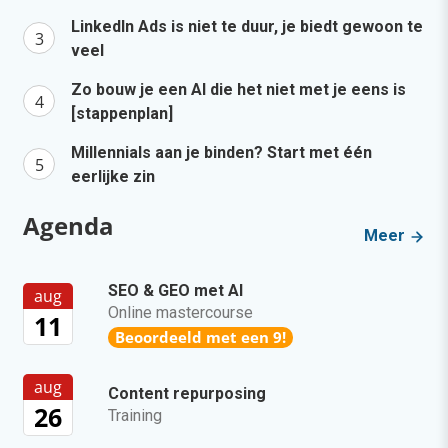
LinkedIn Ads is niet te duur, je biedt gewoon te
veel
Zo bouw je een AI die het niet met je eens is
[stappenplan]
Millennials aan je binden? Start met één
eerlijke zin
Agenda
Meer
SEO & GEO met AI
aug
Online mastercourse
11
Beoordeeld met een 9!
aug
Content repurposing
26
Training