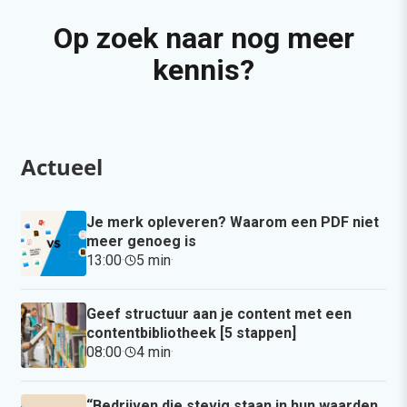
Op zoek naar nog meer
kennis?
Actueel
Je merk opleveren? Waarom een PDF niet
meer genoeg is
13:00
·
5 min
·
Geef structuur aan je content met een
contentbibliotheek [5 stappen]
08:00
·
4 min
·
“Bedrijven die stevig staan in hun waarden