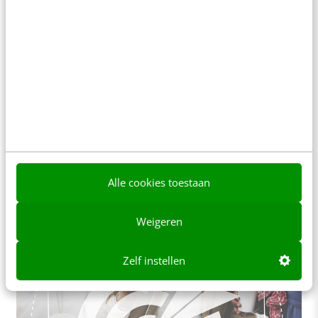
CONTENT & COMMUNICATIE
Brexit & klimaatdrammer: hoe neologismen
de publieke opinie beïnvloeden
Neologismen zijn eigenlijk net als orgasmes.
Alle cookies toestaan
Soms komen ze snel. Soms komen ze
onverwachts. En iedereen praat erover. Misschien
Weigeren
vraag je je…
Zelf instellen
Marijn Brokx
·
7 jaar geleden