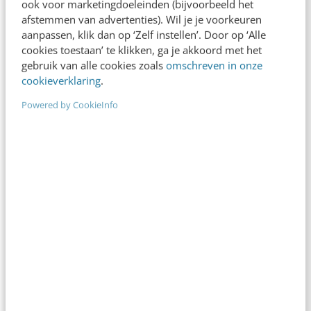
ook voor marketingdoeleinden (bijvoorbeeld het
Geloofwaardige tekst schrijven? Kijk uit
afstemmen van advertenties). Wil je je voorkeuren
met deze 7 bedrieglijke perspectieven
aanpassen, klik dan op ‘Zelf instellen’. Door op ‘Alle
cookies toestaan’ te klikken, ga je akkoord met het
Je wil je product verkopen of iemand overtuigen.
gebruik van alle cookies zoals
omschreven in onze
Grote woorden liggen dan op de loer, maar kijk uit:
cookieverklaring
.
kun je er echt…
Powered by CookieInfo
Wouter van Wingerden
·
3 jaar geleden
MARKETING
Framing: maak je boodschap onuitwisbaar
bij je doelgroep
Iedereen bekijkt de wereld om zich heen op zijn of
haar manier. Je kijkt als het ware door een venster