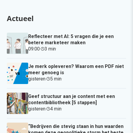
Actueel
Reflecteer met AI: 5 vragen die je een
betere marketeer maken
09:00
·
3 min
·
Je merk opleveren? Waarom een PDF niet
meer genoeg is
gisteren
·
5 min
·
Geef structuur aan je content met een
contentbibliotheek [5 stappen]
gisteren
·
4 min
·
“Bedrijven die stevig staan in hun waarden
komen deze geopolitieke storm het beste