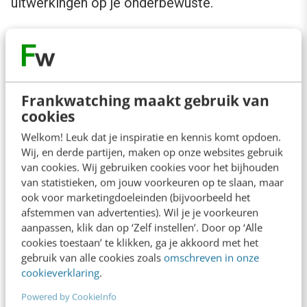
uitwerkingen op je onderbewuste.
Verandering vorm, verandering mindset
De Duitse
Gesa Lischka
(Founder
Kochstrasse
)
spreekt over ‘
moving mindsets
’. Zij begreep dat
Frankwatching maakt gebruik van
goed toen ze werd aangenomen voor een
cookies
herpositionering van een bepaald merk
Welkom! Leuk dat je inspiratie en kennis komt opdoen.
douchegel. Ze koos voor een combinatie van
Wij, en derde partijen, maken op onze websites gebruik
van cookies. Wij gebruiken cookies voor het bijhouden
priming en framing. Door met name de
van statistieken, om jouw voorkeuren op te slaan, maar
organische vorm van de douchegel te
ook voor marketingdoeleinden (bijvoorbeeld het
afstemmen van advertenties). Wil je je voorkeuren
veranderen, veranderde de mindset van de
aanpassen, klik dan op ‘Zelf instellen’. Door op ‘Alle
gebruiker. Van een weinig onderscheidend
cookies toestaan’ te klikken, ga je akkoord met het
gebruik van alle cookies zoals
omschreven in onze
‘
daily cleaning product
’ transformeerde de
cookieverklaring
.
douchegel met succes naar gewild ‘
wellness
Powered by CookieInfo
product
’.