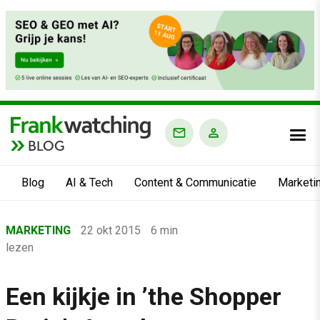
BLOG
Blog
AI & Tech
Content & Communicatie
Marketi
Home
MARKETING
22 okt 2015
6 min
›
lezen
Blog
›
Een kijkje in ’the Shopper
Marketing