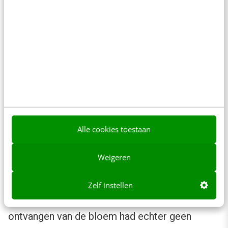
experience werd
gemeten.
It’s all about flower
power
, zo blijkt.
Blijheid maakt blind
Wat gebeurt er met ons shopper brain als we
een bloem aangereikt krijgen in de supermarkt?
‘
Shopper attention increases on products and
decreases on price tags after receiving the
Alle cookies toestaan
flower
’, zo luidt het antwoord. Met een
opgewekte stemming lijken we blind geworden
Weigeren
voor de prijzen: ‘
The price was barely noticed
’.
Het opvallende resultaat: er werden
Zelf instellen
22 procent meer producten gekocht. Het
ontvangen van de bloem had echter geen