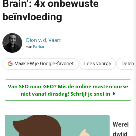
Brain’: 4x onbewuste
›
beïnvloeding
Een kijkje in ’the Shopper Brain’: 4x onbewuste beïnvloeding
Dion v. d. Vaart
van
Parbat
Maak FW je Google-favoriet
Lees voor
Delen
Van SEO naar GEO? Mis de online mastercourse
niet vanaf dinsdag! Schrijf je snel in
Werel
dwijd