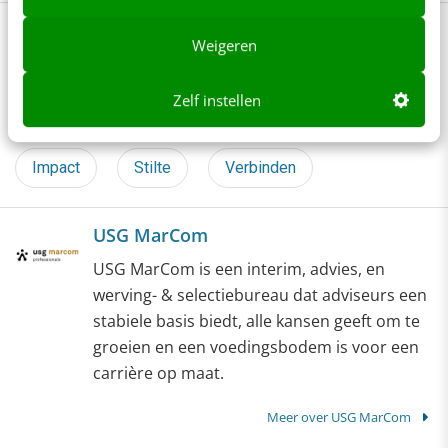
Bekijk deze topics of volg ze via een
Weigeren
NieuwsAlert
Zelf instellen
Communicatiemiddelen
Communicatieplan
Impact
Stilte
Verbinden
USG MarCom
USG MarCom is een interim, advies, en
werving- & selectiebureau dat adviseurs een
stabiele basis biedt, alle kansen geeft om te
groeien en een voedingsbodem is voor een
carrière op maat.
Meer over USG MarCom