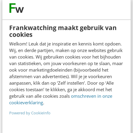
2. Kunnen we de ‘rauwe’ variant sturen?
In plaats van een gepolijste tekst die
Frankwatching maakt gebruik van
door drie managementlagen is
cookies
goedgekeurd, kies je voor een directer
Welkom! Leuk dat je inspiratie en kennis komt opdoen.
middel. Laat de expert of betrokken
Wij, en derde partijen, maken op onze websites gebruik
medewerker zelf een kort spraakbericht
van cookies. Wij gebruiken cookies voor het bijhouden
van statistieken, om jouw voorkeuren op te slaan, maar
of video opnemen, onbewerkt, zonder
ook voor marketingdoeleinden (bijvoorbeeld het
goedkeuringsronde. Dat doet meer dan
afstemmen van advertenties). Wil je je voorkeuren
een perfect opgestelde tekst die
aanpassen, klik dan op ‘Zelf instellen’. Door op ‘Alle
cookies toestaan’ te klikken, ga je akkoord met het
niemand gelooft.
gebruik van alle cookies zoals
omschreven in onze
cookieverklaring
.
3. Is reageren niet beter dan zenden?
Powered by CookieInfo
Vervang een vast zendmoment (zoals
die wekelijkse post) door een