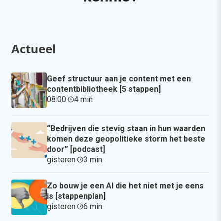
Actueel
Geef structuur aan je content met een
contentbibliotheek [5 stappen]
08:00
·
4 min
·
“Bedrijven die stevig staan in hun waarden
komen deze geopolitieke storm het beste
door” [podcast]
gisteren
·
3 min
·
Zo bouw je een AI die het niet met je eens
is [stappenplan]
gisteren
·
6 min
·