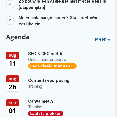
Zo bouw je een AI die het niet met je eens is
[stappenplan]
Millennials aan je binden? Start met één
eerlijke zin
Agenda
Meer
SEO & GEO met AI
aug
Online mastercourse
11
Beoordeeld met een 9!
aug
Content repurposing
26
Training
Canva met AI
sep
Training
01
Laatste plekken