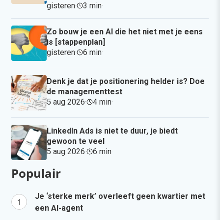
gisteren
·
3 min
·
Zo bouw je een AI die het niet met je eens
is [stappenplan]
gisteren
·
6 min
·
Denk je dat je positionering helder is? Doe
de managementtest
5 aug 2026
·
4 min
·
LinkedIn Ads is niet te duur, je biedt
gewoon te veel
5 aug 2026
·
6 min
·
Populair
Je ‘sterke merk’ overleeft geen kwartier met
een AI-agent