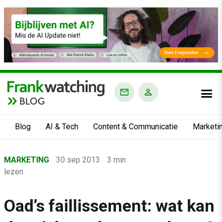
BLOG
Blog
AI & Tech
Content & Communicatie
Marketi
Home
MARKETING
30 sep 2013
3 min
›
lezen
Blog
›
Oad’s faillissement: wat kan
Marketing