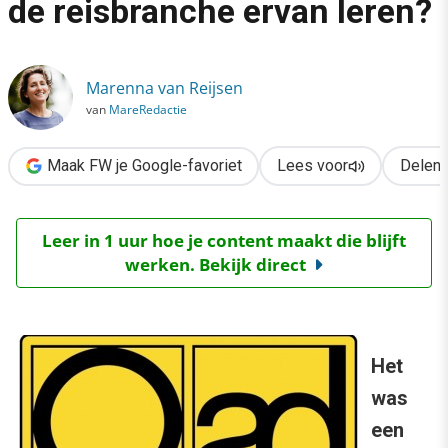
de reisbranche ervan leren?
›
Oad’s faillissement: wat kan de reisbranche ervan leren?
Marenna van Reijsen
van
MareRedactie
Maak FW je Google-favoriet
Lees voor
Delen
Leer in 1 uur hoe je content maakt die blijft
werken. Bekijk direct
Het
was
een