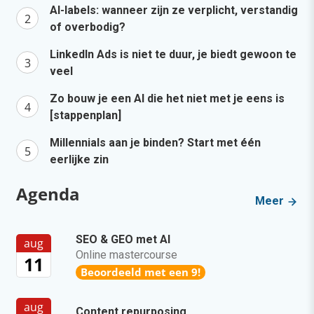
AI-labels: wanneer zijn ze verplicht, verstandig
of overbodig?
LinkedIn Ads is niet te duur, je biedt gewoon te
veel
Zo bouw je een AI die het niet met je eens is
[stappenplan]
Millennials aan je binden? Start met één
eerlijke zin
Agenda
Meer
SEO & GEO met AI
aug
Online mastercourse
11
Beoordeeld met een 9!
aug
Content repurposing