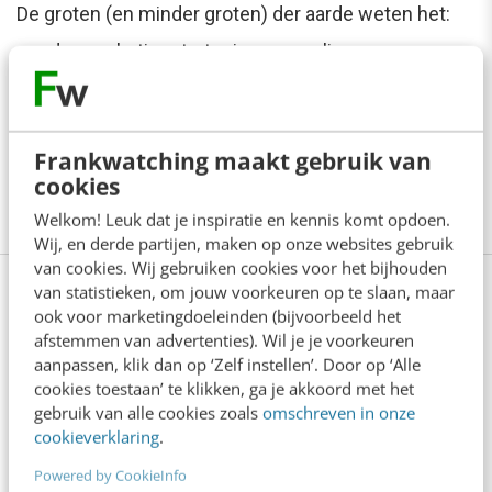
De groten (en minder groten) der aarde weten het:
zonder marketingstrategie geen online succes.
Maak tijdens de training Online marketing (basis)
kennis met de belangrijkste onderdelen van digital
Frankwatching maakt gebruik van
marketing: van social media tot webanalytics. En van
cookies
e-mailmarketing tot adverteren.
Meer weten?
Welkom! Leuk dat je inspiratie en kennis komt opdoen.
Wij, en derde partijen, maken op onze websites gebruik
van cookies. Wij gebruiken cookies voor het bijhouden
van statistieken, om jouw voorkeuren op te slaan, maar
ook voor marketingdoeleinden (bijvoorbeeld het
Anderen lezen ook
afstemmen van advertenties). Wil je je voorkeuren
aanpassen, klik dan op ‘Zelf instellen’. Door op ‘Alle
cookies toestaan’ te klikken, ga je akkoord met het
gebruik van alle cookies zoals
omschreven in onze
Denk je dat je positionering helder is? Doe
cookieverklaring
.
de managementtest
4 min
·
Richard Poolman
Powered by CookieInfo