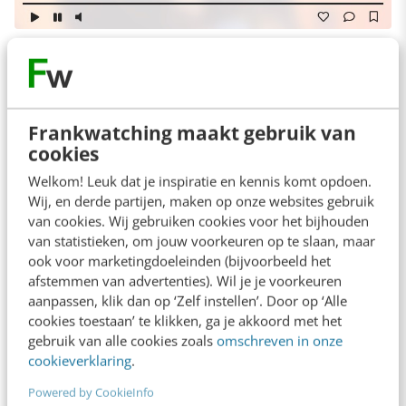
iBeacons commuiceren via Bluetooth 4.0 Low
Energy (LE), waardoor het veel minder van de
batterij van je telefoon vraagt dan het oudere
Frankwatching maakt gebruik van
cookies
Bluetooth. Dat was voor veel consumenten een
reden om Bluetooth uit te zetten. Bluetooth 4.0
Welkom! Leuk dat je inspiratie en kennis komt opdoen.
Wij, en derde partijen, maken op onze websites gebruik
LE zit in veel appcessoires, producten die
van cookies. Wij gebruiken cookies voor het bijhouden
samenwerken met apps op je mobiel. Je kunt
van statistieken, om jouw voorkeuren op te slaan, maar
ook voor marketingdoeleinden (bijvoorbeeld het
het zo gek niet bedenken: koelkasten, bestek,
afstemmen van advertenties). Wil je je voorkeuren
schoenen, brillen, armbanden, gehoorapparaten
aanpassen, klik dan op ‘Zelf instellen’. Door op ‘Alle
cookies toestaan’ te klikken, ga je akkoord met het
en zelfs
speentjes voor babies
.
gebruik van alle cookies zoals
omschreven in onze
cookieverklaring
.
Powered by CookieInfo