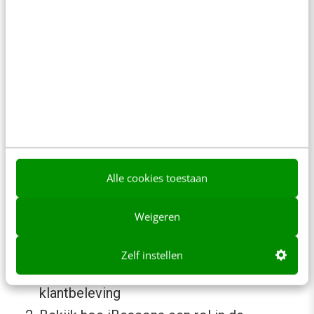
Leuk speelgoed voor marketeers dus, maar let
op: klanten moeten wel je app hebben om je
iBeacons te kunnen gebruiken. En
Nederlanders hebben gemiddeld slechts 26
apps op hun mobiel. Ze kijken dus erg kritisch
naar wat ze installeren. Zorg er dus voor dat je
app echt relevant is en iets makkelijk maakt
Alle cookies toestaan
voor je klant. Waarbij we weer terug zijn bij die
ultieme klantfocus. De Groots mini-
Weigeren
stappenplan luidt:
Zelf instellen
Bedenk welke rol een app kan spelen in de
klantbeleving