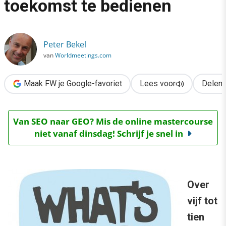
toekomst te bedienen
›
5 tips om de klant van de toekomst te bedienen
Peter Bekel
van
Worldmeetings.com
Maak FW je Google-favoriet
Lees voor
Delen
Van SEO naar GEO? Mis de online mastercourse
niet vanaf dinsdag! Schrijf je snel in
Over
vijf tot
tien