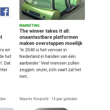
MARKETING
The winner takes it all:
t
onaantastbare platformen
maken overstappen moeilijk
ers en
‘In 2040 is het vervoer in
de het
Nederland in handen van één
’. Dat
aanbieder.’ Veel mensen zullen
hter
zeggen: onzin, zo’n vaart zal het
niet…
eden
Maurits Kreijveld
·
14 jaar geleden