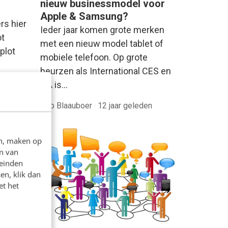
nieuw businessmodel voor
s
Apple & Samsung?
rs hier
Ieder jaar komen grote merken
ot
met een nieuw model tablet of
plot
mobiele telefoon. Op grote
beurzen als International CES en
IFA is…
r
Rob Blaauboer
·
12 jaar geleden
en, maken op
n van
leinden
en, klik dan
et het