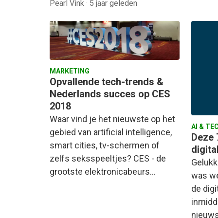
Pearl Vink
·
5 jaar geleden
MARKETING
Opvallende tech-trends &
Nederlands succes op CES
2018
Waar vind je het nieuwste op het
AI & TE
gebied van artificial intelligence,
Deze 
smart cities, tv-schermen of
digita
zelfs seksspeeltjes? CES - de
Gelukk
grootste elektronicabeurs…
was we
de digi
inmidd
nieuws