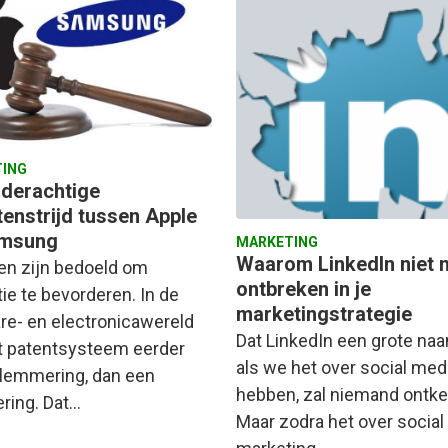
ING
nderachtige
tenstrijd tussen Apple
amsung
MARKETING
Waarom LinkedIn niet
en zijn bedoeld om
ontbreken in je
ie te bevorderen. In de
marketingstrategie
re- en electronicawereld
Dat LinkedIn een grote naa
het patentsysteem eerder
als we het over social med
lemmering, dan een
hebben, zal niemand ontk
ering. Dat…
Maar zodra het over social