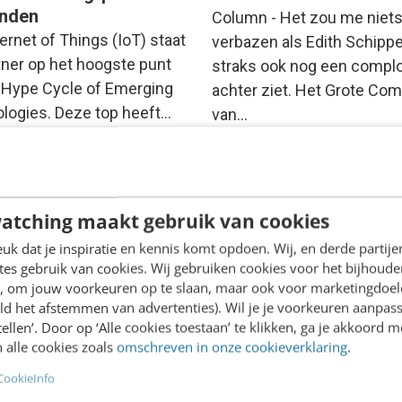
nden
Column - Het zou me niet
ernet of Things (IoT) staat
verbazen als Edith Schippe
rtner op het hoogste punt
straks ook nog een compl
 Hype Cycle of Emerging
achter ziet. Het Grote Com
logies. Deze top heeft…
van…
Joost Steins Bisschop
·
11 jaa
aauboer
·
11 jaar geleden
geleden
atching maakt gebruik van cookies
k dat je inspiratie en kennis komt opdoen. Wij, en derde partij
es gebruik van cookies. Wij gebruiken cookies voor het bijhoude
en, om jouw voorkeuren op te slaan, maar ook voor marketingdoe
ld het afstemmen van advertenties). Wil je je voorkeuren aanpass
stellen’. Door op ‘Alle cookies toestaan’ te klikken, ga je akkoord m
 alle cookies zoals
omschreven in onze cookieverklaring
.
CookieInfo
MARKETING