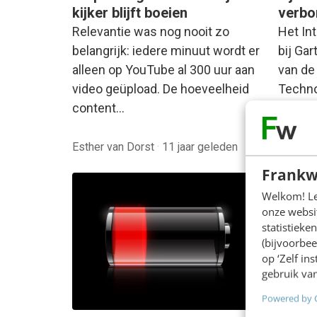
kijker blijft boeien
verbo
Relevantie was nog nooit zo
Het Int
belangrijk: iedere minuut wordt er
bij Ga
alleen op YouTube al 300 uur aan
van de
video geüpload. De hoeveelheid
Techno
content…
Esther van Dorst
·
11 jaar geleden
Rob Bl
Frankw
Welkom! Leu
onze websit
statistiek
(bijvoorbee
op ‘Zelf in
gebruik van
Powered by 