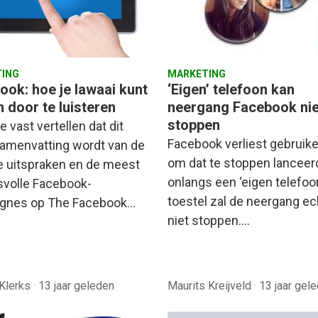
ING
MARKETING
ook: hoe je lawaai kunt
‘Eigen’ telefoon kan
 door te luisteren
neergang Facebook nie
stoppen
je vast vertellen dat dit
Facebook verliest gebruik
amenvatting wordt van de
om dat te stoppen lanceer
e uitspraken en de meest
onlangs een ‘eigen telefoon
volle Facebook-
toestel zal de neergang ec
gnes op The Facebook…
niet stoppen.…
 Klerks
·
13 jaar geleden
Maurits Kreijveld
·
13 jaar gel