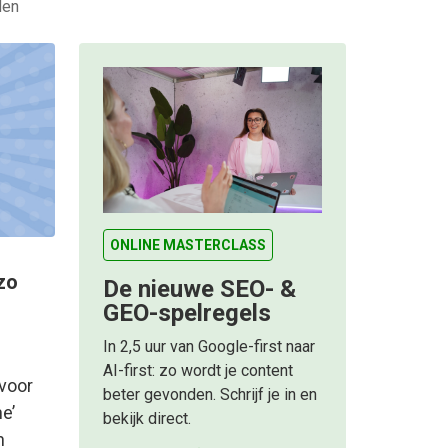
den
ONLINE MASTERCLASS
zo
De nieuwe SEO- &
GEO-spelregels
In 2,5 uur van Google-first naar
AI-first: zo wordt je content
 voor
beter gevonden. Schrijf je in en
e’
bekijk direct.
n