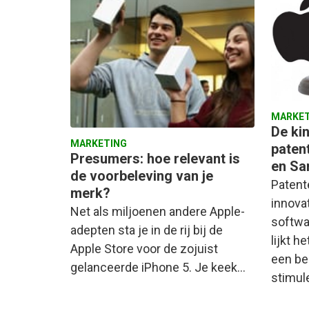
MARKET
De ki
MARKETING
paten
Presumers: hoe relevant is
en S
de voorbeleving van je
Patent
merk?
innovat
Net als miljoenen andere Apple-
softwa
adepten sta je in de rij bij de
lijkt 
Apple Store voor de zojuist
een be
gelanceerde iPhone 5. Je keek…
stimul