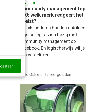
AI & TECH
ren
Community management top
 van
100: welk merk reageert het
snelst?
 noch
Net als anderen houden ook ik en
mijn collega's zich bezig met
van
community management op
Facebook. En logischerwijs wil je
dan vergelijken…
id
toestaan
Jelle Oskam
·
13 jaar geleden