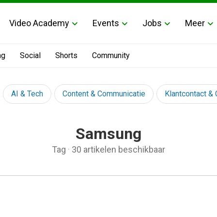
Video Academy
Events
Jobs
Meer
ng
Social
Shorts
Community
AI & Tech
Content & Communicatie
Klantcontact &
Samsung
Tag
·
30 artikelen beschikbaar