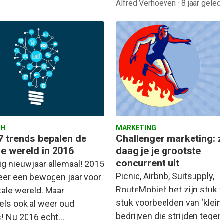
Alfred Verhoeven
·
8 jaar gele
CH
MARKETING
7 trends bepalen de
Challenger marketing: 
le wereld in 2016
daag je je grootste
concurrent uit
ig nieuwjaar allemaal! 2015
Picnic, Airbnb, Suitsupply,
er een bewogen jaar voor
RouteMobiel: het zijn stuk
tale wereld. Maar
stuk voorbeelden van ‘klein
els ook al weer oud
bedrijven die strijden tege
! Nu 2016 echt…