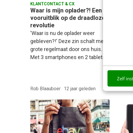
KLANTCONTACT & CX
MARKET
Waar is mijn oplader?! Een
5 tips
vooruitblik op de draadloze
toeko
revolutie
Over vi
'Waar is nu de oplader weer
we de ‘
gebleven?!' Deze zin schalt met
expect
grote regelmaat door ons huis.
3D-pri
Met 3 smartphones en 2 tablets…
'appces
en…
Zelf ins
Rob Blaauboer
·
12 jaar geleden
Peter 