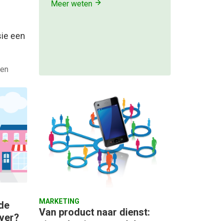
Meer weten
ie een
den
MARKETING
de
Van product naar dienst:
over?