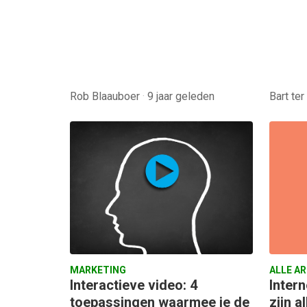
Rob Blaauboer
·
9 jaar geleden
Bart te
MARKETING
ALLE A
Interactieve video: 4
Intern
toepassingen waarmee je de
zijn 