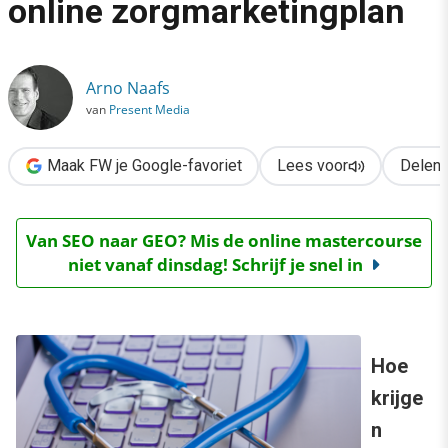
online zorgmarketingplan
›
Aan de slag: zo maak je een online zorgmarketingplan
Arno Naafs
van
Present Media
Maak FW je Google-favoriet
Lees voor
Delen
Van SEO naar GEO? Mis de online mastercourse
niet vanaf dinsdag! Schrijf je snel in
Hoe
krijge
n