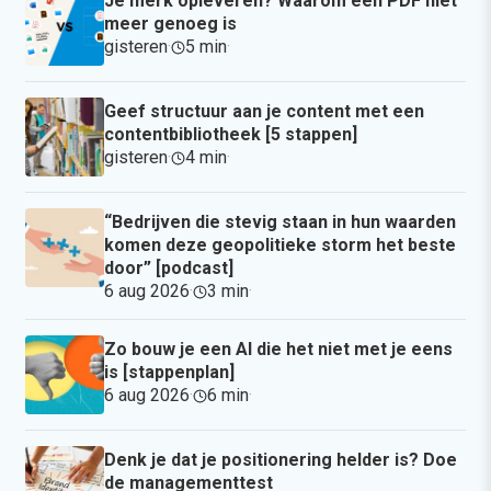
Je merk opleveren? Waarom een PDF niet
meer genoeg is
gisteren
·
5 min
·
Geef structuur aan je content met een
contentbibliotheek [5 stappen]
gisteren
·
4 min
·
“Bedrijven die stevig staan in hun waarden
komen deze geopolitieke storm het beste
door” [podcast]
6 aug 2026
·
3 min
·
Zo bouw je een AI die het niet met je eens
is [stappenplan]
6 aug 2026
·
6 min
·
Denk je dat je positionering helder is? Doe
de managementtest