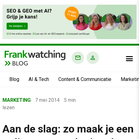
BLOG
Blog
AI & Tech
Content & Communicatie
Marketi
Home
MARKETING
7 mei 2014
5 min
›
lezen
Blog
›
Aan de slag: zo maak je een
Marketing