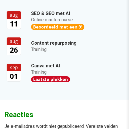
SEO & GEO met AI
aug
Online mastercourse
11
Beoordeeld met een 9!
aug
Content repurposing
26
Training
Canva met AI
sep
Training
01
Laatste plekken
Reacties
Je e-mailadres wordt niet gepubliceerd.
Vereiste velden