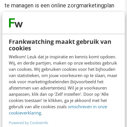
te managen is een online zorgmarketingplan
onmisbaar. Daarin beschrijf je de volgende
onderdelen:
Doelen: wat wil je bereiken in je online
Frankwatching maakt gebruik van
cookies
profilering en werving?
Welkom! Leuk dat je inspiratie en kennis komt opdoen.
Doelgroepen: bij wie wil je dit bereiken?
Wij, en derde partijen, maken op onze websites gebruik
Belofte: wat kan je hen beloven / welk
van cookies. Wij gebruiken cookies voor het bijhouden
uniek aanbod is voor hen relevant?
van statistieken, om jouw voorkeuren op te slaan, maar
ook voor marketingdoeleinden (bijvoorbeeld het
Online campagneflow: hoe ziet de online
afstemmen van advertenties). Wil je je voorkeuren
reis van je doelgroep eruit van eerste tot
aanpassen, klik dan op ‘Zelf instellen’. Door op ‘Alle
cookies toestaan’ te klikken, ga je akkoord met het
laatste touchpoint (en welke activiteiten
gebruik van alle cookies zoals
omschreven in onze
en middelen zijn daarvoor nodig)?
cookieverklaring
.
KPI’s: wanneer is je online campagne een
Powered by CookieInfo