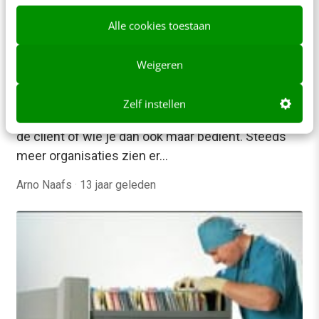
Alle cookies toestaan
Weigeren
MARKETING
Zet de patiënt nadrukkelijker centraal met
online tools
Zelf instellen
Denken en handelen vanuit de gebruiker, de klant,
de cliënt of wie je dan ook maar bedient. Steeds
meer organisaties zien er…
Arno Naafs
·
13 jaar geleden