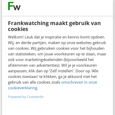
MARKETING
Zorg op afstand dichtbij: hoe maak je
Frankwatching maakt gebruik van
digitale zorgtoepassingen tot een succes?
cookies
Organisaties in de verpleging & verzorging hebben
Welkom! Leuk dat je inspiratie en kennis komt opdoen.
te maken met een turbulente en continu
Wij, en derde partijen, maken op onze websites gebruik
veranderende omgeving. Door vergrijzing,
van cookies. Wij gebruiken cookies voor het bijhouden
bezuinigingen en gebrek aan…
van statistieken, om jouw voorkeuren op te slaan, maar
ook voor marketingdoeleinden (bijvoorbeeld het
Arno Naafs
·
13 jaar geleden
afstemmen van advertenties). Wil je je voorkeuren
aanpassen, klik dan op ‘Zelf instellen’. Door op ‘Alle
cookies toestaan’ te klikken, ga je akkoord met het
gebruik van alle cookies zoals
omschreven in onze
cookieverklaring
.
Powered by CookieInfo