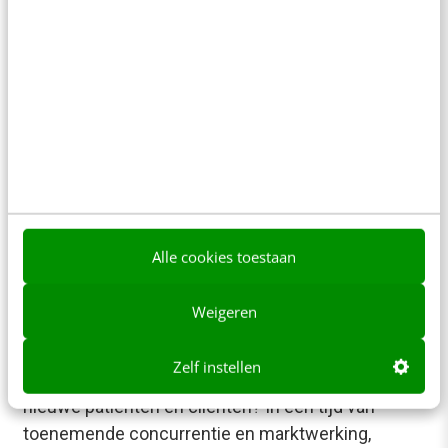
Alle cookies toestaan
MARKETING
Weigeren
Aan de slag: zo maak je een online
zorgmarketingplan
Zelf instellen
Hoe krijgen ziekenhuizen en zorgorganisaties
nieuwe patiënten en cliënten? In een tijd van
toenemende concurrentie en marktwerking,