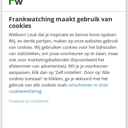
Frankwatching maakt gebruik van
cookies
Welkom! Leuk dat je inspiratie en kennis komt opdoen.
Wij, en derde partijen, maken op onze websites gebruik
van cookies. Wij gebruiken cookies voor het bijhouden
van statistieken, om jouw voorkeuren op te slaan, maar
ook voor marketingdoeleinden (bijvoorbeeld het
afstemmen van advertenties). Wil je je voorkeuren
aanpassen, klik dan op ‘Zelf instellen’. Door op ‘Alle
ONLINE MASTERCLASS
cookies toestaan’ te klikken, ga je akkoord met het
De nieuwe SEO- & GEO-
gebruik van alle cookies zoals
omschreven in onze
cookieverklaring
.
spelregels
Powered by CookieInfo
In 2,5 uur van Google-first naar AI-first: zo wordt je
content beter gevonden. Schrijf je in en bekijk
direct.
Meer weten