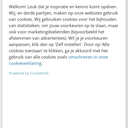
Welkom! Leuk dat je inspiratie en kennis komt opdoen.
Wij, en derde partijen, maken op onze websites gebruik
van cookies. Wij gebruiken cookies voor het bijhouden
van statistieken, om jouw voorkeuren op te slaan, maar
ook voor marketingdoeleinden (bijvoorbeeld het
afstemmen van advertenties). Wil je je voorkeuren
aanpassen, klik dan op ‘Zelf instellen’. Door op ‘Alle
cookies toestaan’ te klikken, ga je akkoord met het
gebruik van alle cookies zoals
omschreven in onze
AI & TECH
Klantenbinding via online zorgservices –
cookieverklaring
.
een denkkader
Powered by CookieInfo
Zorgaanbieders hebben te maken met grote
uitdagingen. Een daarvan is de vraag hoe je je
cliënten aan je bindt. “Spaar nu zegels…
Arno Naafs
·
12 jaar geleden