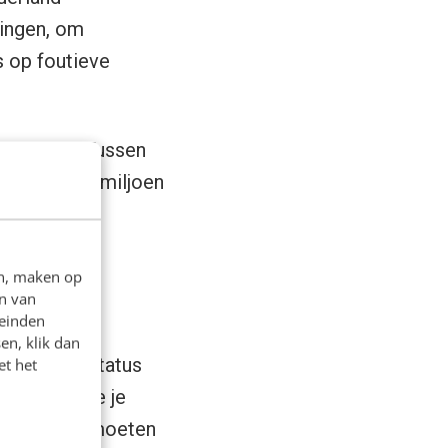
lingen, om
 op foutieve
e manier. Tussen
aarbij 176 miljoen
at een
en, maken op
n van
leinden
en, klik dan
 Dat je de status
et het
partijen die je
f toegang moeten