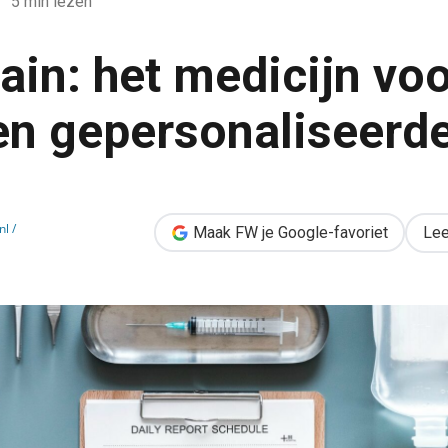
5 min lezen
ain: het medicijn vo
 en gepersonaliseerd
 voor veilige en gepersonaliseerde zorg
l /
Maak FW je Google-favoriet
Lee