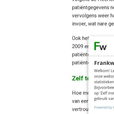
patiëntgegevens no
vervolgens weer ha
invoer, wat nare g
Ook het opslaan va
2009 en 2017 zijn 
patiëntendossiers 
Frankw
patiëntendossier
m
Welkom! Leu
onze websit
Zelf toegang to
statistiek
(bijvoorbee
Hoe mooi zou het zi
op ‘Zelf in
gebruik van
van een medische b
Powered by 
vertrouwt? De GD