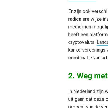
Er zijn ook versch
radicalere wijze i
medicijnen mogeli
heeft een platfo
cryptovaluta.
Lanc
kankerscreenings 
combinatie van arti
2. Weg met
In Nederland zijn 
uit gaan dat deze o
procent van de ve