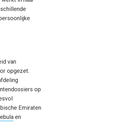
schillende
persoonlijke
eid van
or opgezet.
afdeling
ëntendossiers op
esvol
abische Emiraten
ebula
en