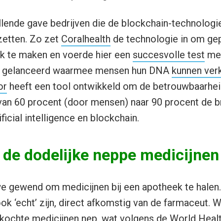
illende gave bedrijven die de blockchain-technolog
nzetten. Zo zet
Coralhealth
de technologie in om ge
jk te maken en voerde hier een
succesvolle test
mee
rm gelanceerd waarmee mensen hun DNA
kunnen ver
or
heeft een tool ontwikkeld om de betrouwbaarhei
van 60 procent (door mensen) naar 90 procent de b
ficial intelligence en blockchain.
 de dodelijke neppe medicijnen
we gewend om medicijnen bij een apotheek te halen.
ok ‘echt’ zijn, direct afkomstig van de farmaceut. W
rkochte medicijnen
nep
, wat volgens de
World Healt