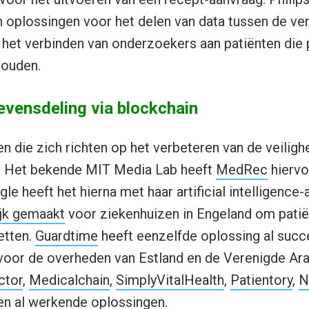
 oplossingen voor het delen van data tussen de ver
het verbinden van onderzoekers aan patiënten die 
houden.
evensdeling via blockchain
ven die zich richten op het verbeteren van de veiligh
. Het bekende MIT Media Lab heeft
MedRec
hiervo
le heeft het hierna met haar artificial intelligence-
jk gemaakt
voor ziekenhuizen in Engeland om pati
etten.
Guardtime
heeft eenzelfde oplossing al succ
oor de overheden van Estland en de Verenigde Ar
ctor
,
Medicalchain
,
SimplyVitalHealth
,
Patientory
,
N
n al werkende oplossingen.