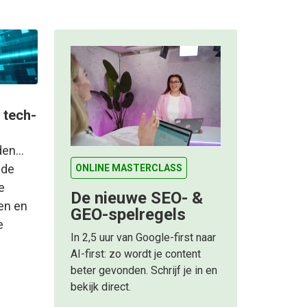
 tech-
jden…
 de
ONLINE MASTERCLASS
e
De nieuwe SEO- &
en en
GEO-spelregels
e
In 2,5 uur van Google-first naar
AI-first: zo wordt je content
beter gevonden. Schrijf je in en
bekijk direct.