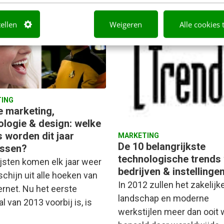
tellen
Weigeren
Alle cookies 
ING
e marketing,
ologie & design: welke
s worden dit jaar
MARKETING
De 10 belangrijkste
ssen?
technologische trends
ijsten komen elk jaar weer
bedrijven & instellinge
chijn uit alle hoeken van
In 2012 zullen het zakelijk
ernet. Nu het eerste
landschap en moderne
l van 2013 voorbij is, is
werkstijlen meer dan ooit