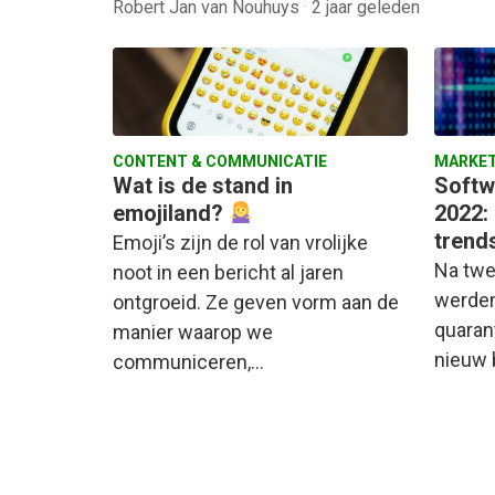
Robert Jan van Nouhuys
·
2 jaar geleden
CONTENT & COMMUNICATIE
MARKET
Wat is de stand in
Softw
emojiland?
2022: 
trend
Emoji’s zijn de rol van vrolijke
Na twe
noot in een bericht al jaren
werden
ontgroeid. Ze geven vorm aan de
quaran
manier waarop we
nieuw 
communiceren,…