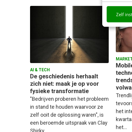
Zelf ins
MARKET
Mobil
AI & TECH
techn
De geschiedenis herhaalt
trend
zich niet: maak je op voor
volwa
fysieke transformatie
Trendl
"Bedrijven proberen het probleem
tevoors
in stand te houden waarvoor ze
het int
zelf ooit de oplossing waren", is
kwartaa
een beroemde uitspraak van Clay
het…
Shirky,…