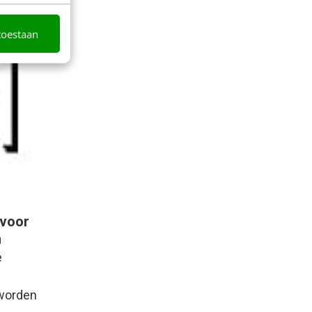
toestaan
 voor
n
e
 worden