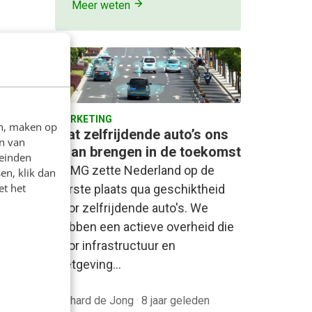
Meer weten
MARKETING
en, maken op
uit te
Wat zelfrijdende auto’s ons
n van
gaan brengen in de toekomst
leinden
KPMG zette Nederland op de
en, klik dan
et het
 een
eerste plaats qua geschiktheid
 al een
voor zelfrijdende auto's. We
hebben een actieve overheid die
is van…
voor infrastructuur en
wetgeving…
Richard de Jong
·
8 jaar geleden