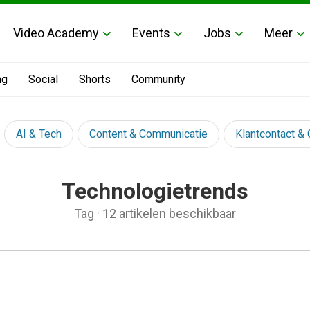
Video Academy
Events
Jobs
Meer
ng
Social
Shorts
Community
AI & Tech
Content & Communicatie
Klantcontact &
Technologietrends
Tag
·
12 artikelen beschikbaar