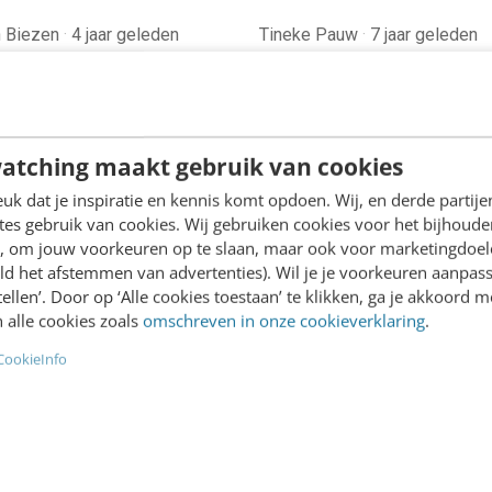
n Biezen
·
4 jaar geleden
Tineke Pauw
·
7 jaar geleden
atching maakt gebruik van cookies
CH
MARKETING
k dat je inspiratie en kennis komt opdoen. Wij, en derde partij
 we blij zijn met
De 5 AI-trends om naar 
es gebruik van cookies. Wij gebruiken cookies voor het bijhoude
ooks eigen
kijken in 2019
en, om jouw voorkeuren op te slaan, maar ook voor marketingdoe
enheid?
De interesse in artificial
ld het afstemmen van advertenties). Wil je je voorkeuren aanpass
0 Tikkies per minuut en de
stellen’. Door op ‘Alle cookies toestaan’ te klikken, ga je akkoord m
intelligence (AI) stijgt naar
 alle cookies zoals
omschreven in onze cookieverklaring
.
nte stroom aan iDEAL-
hoogtepunt. In 2018 was er
gen, hoort Nederland bij de
aanzienlijke groei van
CookieInfo
 met de minste cash. Wat
bedrijfsapplicaties op bas
rschil…
heele
·
7 jaar geleden
Joop Snijder
·
8 jaar geleden