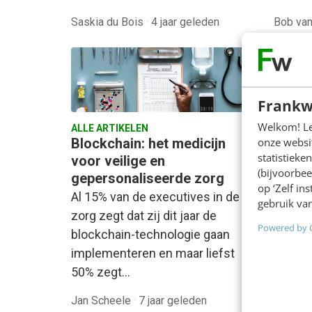
Saskia du Bois
·
4 jaar geleden
Bob va
Frankw
AI & TE
Welkom! Leu
ALLE ARTIKELEN
Moeten
onze websit
Blockchain: het medicijn
Faceb
statistiek
voor veilige en
munte
(bijvoorbee
gepersonaliseerde zorg
Met 35
op ‘Zelf in
Al 15% van de executives in de
gebruik van
consta
zorg zegt dat zij dit jaar de
betalin
Powered by 
blockchain-technologie gaan
landen
implementeren en maar liefst
een ve
50% zegt…
Jan Scheele
·
7 jaar geleden
Jan Sc