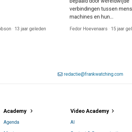
bepaald door wereldwijde
verbindingen tussen mens
machines en hun…
obson
·
13 jaar geleden
Fedor Hoevenaars
·
15 jaar ge
redactie@frankwatching.com
Academy
Video Academy
Agenda
AI