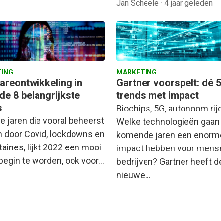
Jan Scheele
·
4 jaar geleden
ING
MARKETING
areontwikkeling in
Gartner voorspelt: dé 5
de 8 belangrijkste
trends met impact
s
Biochips, 5G, autonoom ri
e jaren die vooral beheerst
Welke technologieën gaan
 door Covid, lockdowns en
komende jaren een enorm
taines, lijkt 2022 een mooi
impact hebben voor mens
begin te worden, ook voor…
bedrijven? Gartner heeft d
nieuwe…