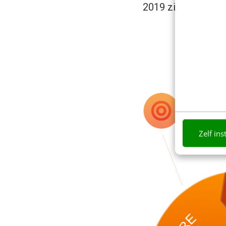
2019 zien we de o
Zelf ins