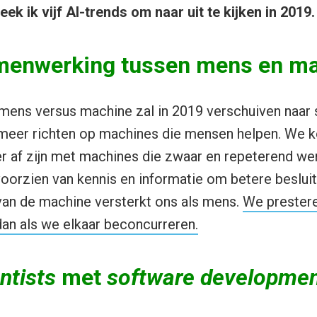
reek ik vijf AI-trends om naar uit te kijken in 2019.
menwerking tussen mens en m
 mens versus machine zal in 2019 verschuiven naa
meer richten op machines die mensen helpen. We k
er af zijn met machines die zwaar en repeterend we
voorzien van kennis en informatie om betere beslui
van de machine versterkt ons als mens.
We prester
an als we elkaar beconcurreren.
ntists
met
software development