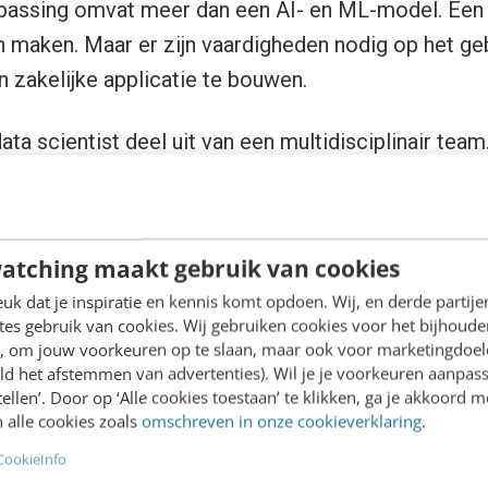
passing omvat meer dan een AI- en ML-model. Een d
 maken. Maar er zijn vaardigheden nodig op het g
​​zakelijke applicatie te bouwen.
ata scientist deel uit van een multidisciplinair te
r kunnen dan het ontwikkelen van een model. Een m
 moet een integratie zijn in de applicatie. We vrag
ills van data scientists.
atching maakt gebruik van cookies
k dat je inspiratie en kennis komt opdoen. Wij, en derde partij
oor AI
es gebruik van cookies. Wij gebruiken cookies voor het bijhoude
en, om jouw voorkeuren op te slaan, maar ook voor marketingdoe
ld het afstemmen van advertenties). Wil je je voorkeuren aanpass
 van experimenten en
proof-of-concepts
, waarbij te
stellen’. Door op ‘Alle cookies toestaan’ te klikken, ga je akkoord m
 alle cookies zoals
omschreven in onze cookieverklaring
.
 Nu is het tijd om op te schalen. En met opschaling
CookieInfo
k
voor de ontwikkeling van robuuste en schaalbare A