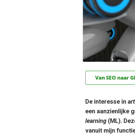
Van SEO naar GE
De interesse in
art
een aanzienlijke g
learning
(ML). Deze
vanuit mijn functi