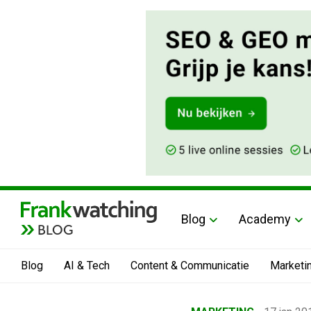
Blog
Academy
BLOG
Blog
AI & Tech
Content & Communicatie
Marketi
Home