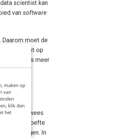
ata scientist kan
ebied van
software
am. Daarom moet de
odel kan niet op
en in 2019 dus meer
en, maken op
n van
leinden
en, klik dan
chnologie bewees
et het
 komt de behoefte
I-oplossingen. In