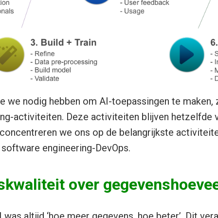
ie we nodig hebben om ​​AI-toepassingen te maken, z
g-activiteiten. Deze activiteiten blijven hetzelfde 
concentreren we ons op de belangrijkste activiteite
e software engineering-DevOps.
skwaliteit over gegevenshoevee
 was altijd ‘hoe meer gegevens, hoe beter’. Dit ver