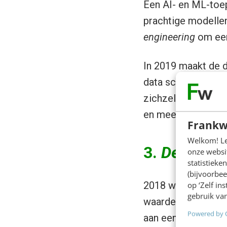
Een AI- en ML-toe
prachtige modellen
engineering
om een 
In 2019 maakt de d
data scientist mee
zichzelf leven. Het
en meer software sk
Frankw
Welkom! Leu
3.
DevOps
v
onze websit
statistiek
(bijvoorbee
2018 was het jaar
op ‘Zelf in
gebruik van
waardevol te zijn.
Powered by 
aan een
framewor