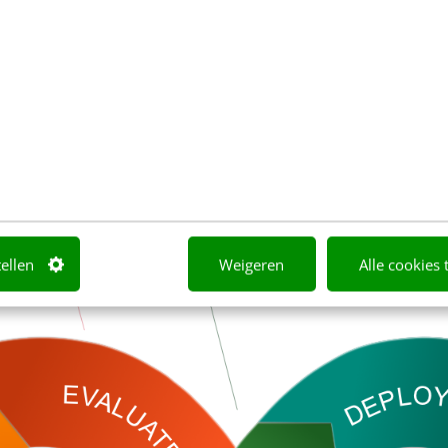
pkomst van DevOps voor AI.
tellen
Weigeren
Alle cookies 