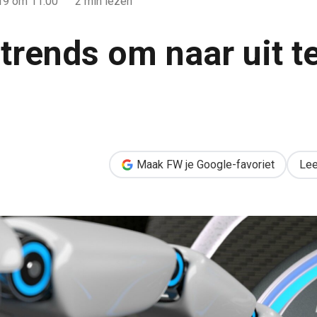
019
om 11:00
2 min lezen
trends om naar uit te
t te kijken in 2019
Maak FW je Google-favoriet
Lee