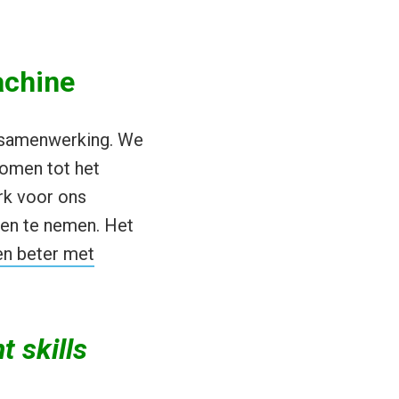
achine
r samenwerking. We
omen tot het
rk voor ons
ten te nemen. Het
en beter met
 skills