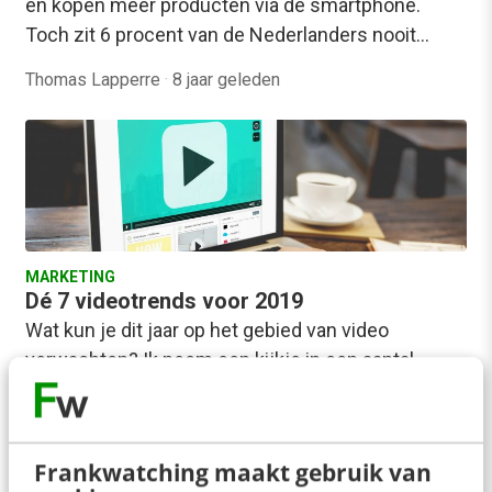
en kopen meer producten via de smartphone.
Toch zit 6 procent van de Nederlanders nooit…
Thomas Lapperre
·
8 jaar geleden
MARKETING
Dé 7 videotrends voor 2019
Wat kun je dit jaar op het gebied van video
verwachten? Ik neem een kijkje in een aantal
interessante videotrends, en geef…
Pelpina Trip
·
8 jaar geleden
Frankwatching maakt gebruik van