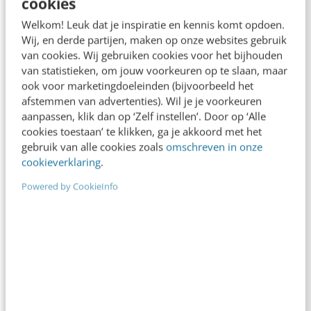
cookies
Welkom! Leuk dat je inspiratie en kennis komt opdoen.
Wij, en derde partijen, maken op onze websites gebruik
van cookies. Wij gebruiken cookies voor het bijhouden
van statistieken, om jouw voorkeuren op te slaan, maar
ook voor marketingdoeleinden (bijvoorbeeld het
MARKETING
afstemmen van advertenties). Wil je je voorkeuren
5 belangrijke blockchain-ontwikkelingen in
aanpassen, klik dan op ‘Zelf instellen’. Door op ‘Alle
2019
cookies toestaan’ te klikken, ga je akkoord met het
In het afgelopen jaar is heel hard gebouwd aan en
gebruik van alle cookies zoals
omschreven in onze
volop geëxperimenteerd met de blockchain-
cookieverklaring
.
technologie. Aan de ene kant door de vele…
Powered by CookieInfo
Jan Scheele
·
8 jaar geleden