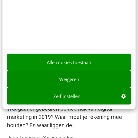
behoorlijk volwassen geworden. Maar hoe zit het
met die andere nieuwe marketingtechnologieën
die de toekomst…
Sirkka van Loon
·
8 jaar geleden
Alle cookies toestaan
Weigeren
MARKETING
Online marketing: een terugblik & de trends
Zelf instellen
voor 2019
Wat gaat er gebeuren op het vlak van digital
marketing in 2019? Waar moet je rekening mee
houden? En waar liggen de…
Joris Toonders
·
8 jaar geleden