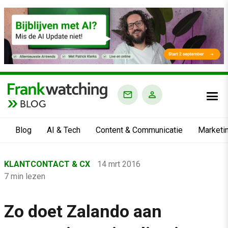
BLOG
Blog
AI & Tech
Content & Communicatie
Marketi
Home
KLANTCONTACT & CX
14 mrt 2016
›
7 min lezen
Blog
›
Zo doet Zalando aan
Klantcontact & CX