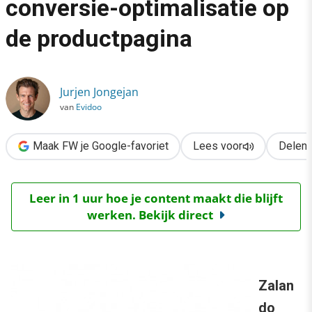
conversie-optimalisatie op
›
de productpagina
Zo doet Zalando aan conversie-optimalisatie op de productpag
Jurjen Jongejan
van
Evidoo
Maak FW je Google-favoriet
Lees voor
Delen
Leer in 1 uur hoe je content maakt die blijft
werken. Bekijk direct
Zalan
do