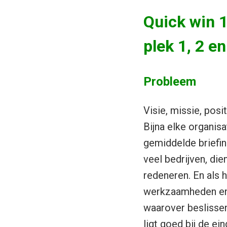
Quick win 1
plek 1, 2 en
Probleem
Visie, missie, pos
Bijna elke organis
gemiddelde briefi
veel bedrijven, di
redeneren. En als h
werkzaamheden eno
waarover beslissen
ligt goed bij de ei