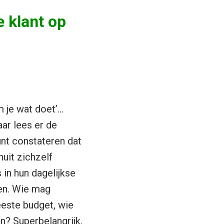
e klant op
m je wat doet’…
ar lees er de
unt constateren dat
uit zichzelf
 in hun dagelijkse
en. Wie mag
eeste budget, wie
on? Superbelangrijk,