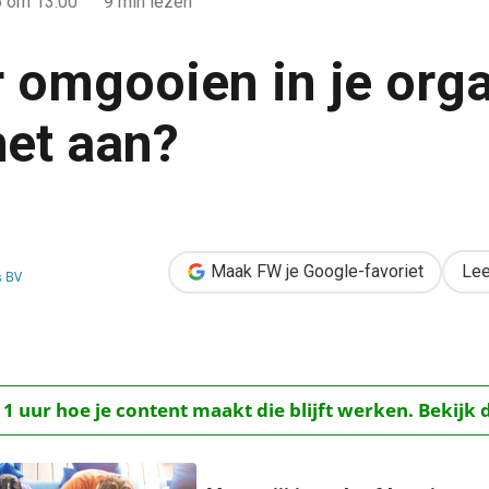
6
om 13:00
9 min lezen
r omgooien in je orga
 het aan?
ganisatie: durf jij het aan?
Maak FW je Google-favoriet
Lee
s BV
 1 uur hoe je content maakt die blijft werken. Bekijk 