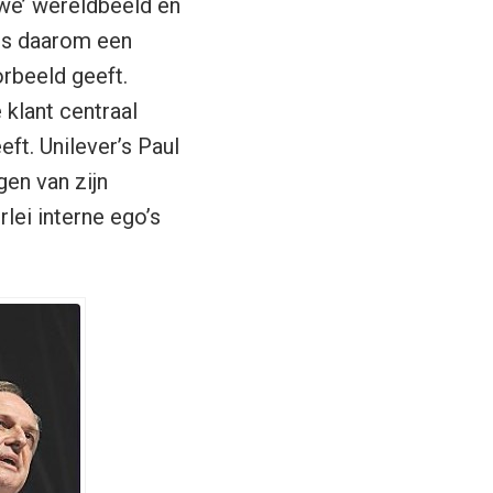
uwe’ wereldbeeld en
 is daarom een
orbeeld geeft.
e klant centraal
eft. Unilever’s Paul
gen van zijn
lei interne ego’s