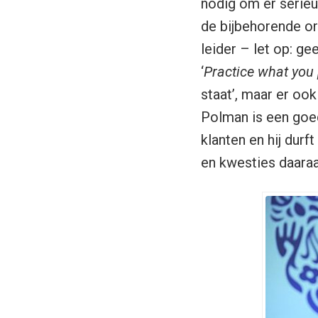
nodig om er serieu
de bijbehorende or
leider – let op: g
‘
Practice what you
staat’, maar er ook
Polman is een goed 
klanten en hij dur
en kwesties daara