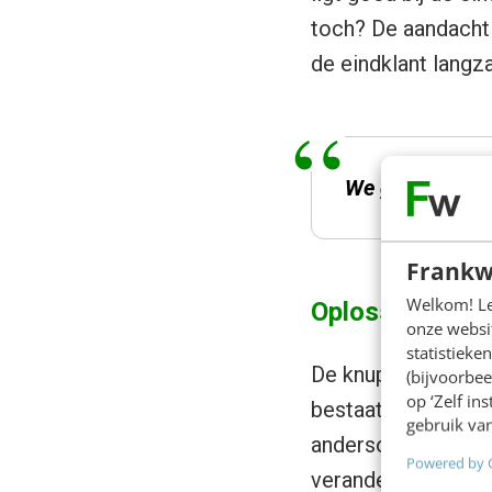
toch? De aandacht 
de eindklant langz
We gebruiken d
Frankw
Welkom! Leu
Oplossing
onze websit
statistiek
De knuppel mag eer
(bijvoorbee
op ‘Zelf in
bestaat dankzij de 
gebruik van
andersom. De kante
Powered by 
veranderen van het