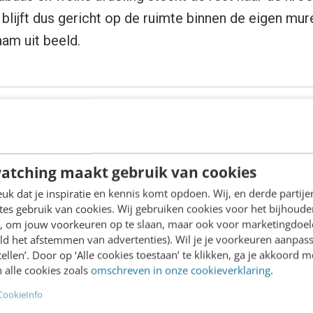
blijft dus gericht op de ruimte binnen de eigen mur
aam uit beeld.
e buitenwereld voor ons interne gedoe in plaats va
atching maakt gebruik van cookies
k dat je inspiratie en kennis komt opdoen. Wij, en derde partij
es gebruik van cookies. Wij gebruiken cookies voor het bijhoude
en, om jouw voorkeuren op te slaan, maar ook voor marketingdoe
der en vaker in het hoenderhok. Realiseer je als org
ld het afstemmen van advertenties). Wil je je voorkeuren aanpass
stellen’. Door op ‘Alle cookies toestaan’ te klikken, ga je akkoord m
buitenwereld, de klanten. Je bent er voor hen en dan
 alle cookies zoals
omschreven in onze cookieverklaring
.
ling van perspectief begint en eindigt daarom me
CookieInfo
 interne DNA. Evolueer dus van ‘want zo doen wij o