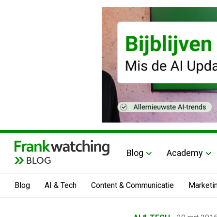
Blog
Academy
BLOG
Blog
AI & Tech
Content & Communicatie
Marketi
Home