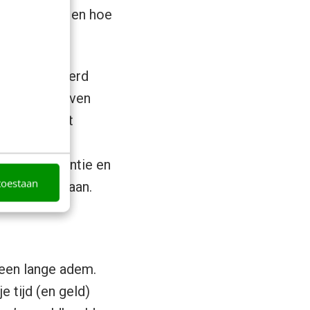
 aan de hand en hoe
?’.
t gegarandeerd
 gelijk. Blijven
echt. Ook het
rzoek
stelt
imale relevantie en
toestaan
lijven bestaan.
 een lange adem.
 tijd (en geld)