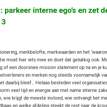
: parkeer interne ego’s en zet d
 3
itionering, merkbelofte, merkwaarden en het ‘waaro
atie moet hier iets mee en doet dat gelukkig ook. Ma
ng of een doorsnee
mission statement
op na en je k
enstverleners en merken nog steeds voornamelijk van
et daarbij bleef… Helaas besteden veel organisaties
rm veel tijd en energie aan met name interne zak
, wie krijgt de meeste invloed, wie ontvangt het m
ndbaas en welke afdeling steekt de rest naar de kro