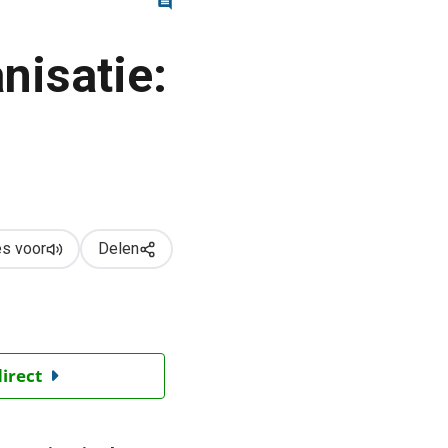
nisatie:
s voor
Delen
direct