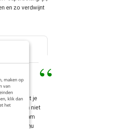
en en zo verdwijnt
n andersom.
en, maken op
n van
leinden
anisatie dat je
en, klik dan
et het
kzij hen, en niet
t het duurzaam
nze dingen nu