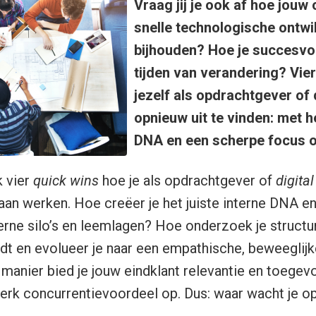
Vraag jij je ook af hoe jouw
snelle technologische ontwi
bijhouden? Hoe je succesvol 
tijden van verandering? Vie
jezelf als opdrachtgever of 
opnieuw uit te vinden: met he
DNA en een scherpe focus o
k vier
quick wins
hoe je als opdrachtgever of
digita
gaan werken. Hoe creëer je het juiste interne DNA en
ne silo’s en leemlagen? Hoe onderzoek je structur
dt en evolueer je naar een empathische, beweeglijk
 manier bied je jouw eindklant relevantie en toege
terk concurrentievoordeel op. Dus: waar wacht je op