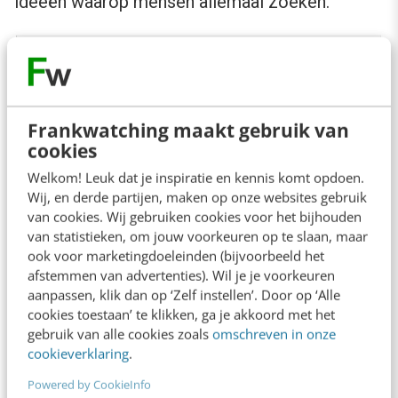
ideeën waarop mensen allemaal zoeken.
Frankwatching maakt gebruik van
cookies
Welkom! Leuk dat je inspiratie en kennis komt opdoen.
Wij, en derde partijen, maken op onze websites gebruik
van cookies. Wij gebruiken cookies voor het bijhouden
Omdat dit een tool is voor Ads, zie je ook
van statistieken, om jouw voorkeuren op te slaan, maar
ook voor marketingdoeleinden (bijvoorbeeld het
concurrentie en biedingen er bij. Als je deze
afstemmen van advertenties). Wil je je voorkeuren
tool gebruikt voor zoekmachineoptimalisatie
aanpassen, klik dan op ‘Zelf instellen’. Door op ‘Alle
cookies toestaan’ te klikken, ga je akkoord met het
kun je die voorlopig gewoon negeren.
gebruik van alle cookies zoals
omschreven in onze
cookieverklaring
.
Tips bij het uitzoeken van de
Powered by CookieInfo