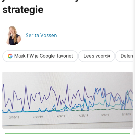
›
strategie
SEO voor beginners: zo leg je de basis voor jouw strategie
Serita Vossen
Maak FW je Google-favoriet
Lees voor
Delen