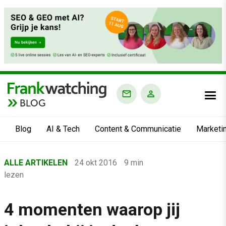
BLOG
Blog
AI & Tech
Content & Communicatie
Marketi
Home
ALLE ARTIKELEN
24 okt 2016
9 min
›
lezen
Blog
›
4 momenten waarop jij
Alle artikelen