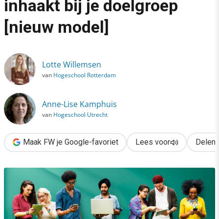
inhaakt bij je doelgroep
›
[nieuw model]
4 momenten waarop jij inhaakt bij je doelgroep [nieuw model]
Lotte Willemsen
van
Hogeschool Rotterdam
Anne-Lise Kamphuis
van
Hogeschool Utrecht
Maak FW je Google-favoriet
Lees voor
Delen