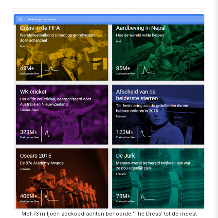
Met 73 miljoen zoekopdrachten behoorde ‘The Dress’ tot de meest