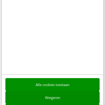
MARKETING
Visuele content scoort, maar we passen het
verkeerd toe [nieuw onderzoek]
Bureaus zetten met regelmaat social media in als
een van de mogelijke kanalen in een campagne.
We worden bedolven onder metrics als…
Komala Mazerant
·
10 jaar geleden
Alle cookies toestaan
Weigeren