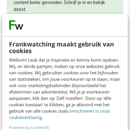
content beter gevonden. Schrijf je in en bekijk
direct.
Meer weten
Frankwatching maakt gebruik van
cookies
Welkom! Leuk dat je inspiratie en kennis komt opdoen.
Wij, en derde partijen, maken op onze websites gebruik
van cookies. Wij gebruiken cookies voor het bijhouden
van statistieken, om jouw voorkeuren op te slaan, maar
MARKETING
Facebook: het algoritme als poortwachter
ook voor marketingdoeleinden (bijvoorbeeld het
afstemmen van advertenties). Wil je je voorkeuren
voor jouw engagement [onderzoek]
aanpassen, klik dan op ‘Zelf instellen’. Door op ‘Alle
Het is voor ons aantrekkelijk om het sociale
cookies toestaan’ te klikken, ga je akkoord met het
netwerk van Facebook voor te stellen als een
gebruik van alle cookies zoals
omschreven in onze
statisch netwerk van bevriende mensen. Maar…
cookieverklaring
.
Powered by CookieInfo
Rogier Brussee
·
10 jaar geleden