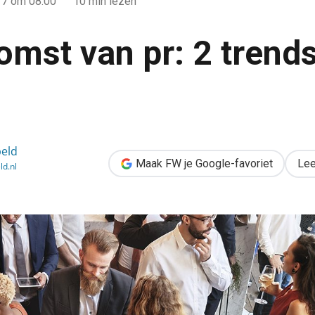
17
om 08:00
10 min lezen
omst van pr: 2 trend
rends voor 2018
eld
Maak FW je Google-favoriet
Lee
d.nl