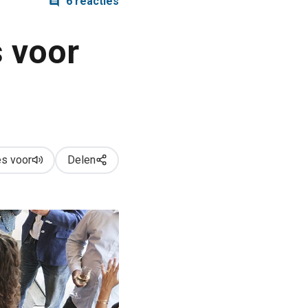
6 reacties
s voor
s voor
Delen