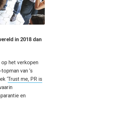
wereld in 2018 dan
d op het verkopen
x-topman van ’s
ek ‘
Trust me, PR is
waarin
sparantie en