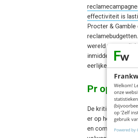
reclamecampagnes
effectiviteit is la
Procter & Gamble d
reclamebudgetten.
wereld van media
inmiddels een heu
eerlijker te maken.
Frankw
Welkom! Leu
Pr op het 
onze websit
statistiek
(bijvoorbee
De kritische gelui
op ‘Zelf in
er op het eerste g
gebruik van
en communicatie. 
Powered by 