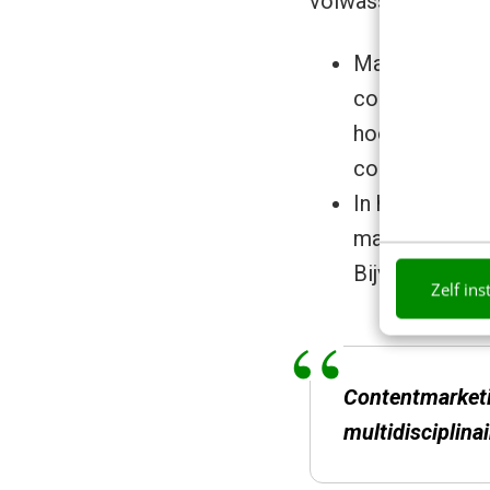
volwassen, multidis
Marketeers w
contentstrate
hoogwaardige 
contentmarke
In het proces
marktinformat
Bijvoorbeeld
Zelf ins
Contentmarketi
multidisciplina