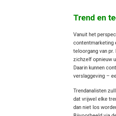
Trend en t
Vanuit het perspect
contentmarketing e
teloorgang van pr.
zichzelf opnieuw u
Daarin kunnen cont
verslaggeving – ee
Trendanalisten zul
dat vrijwel elke t
dan niet los word
Bijvoorbeeld via d