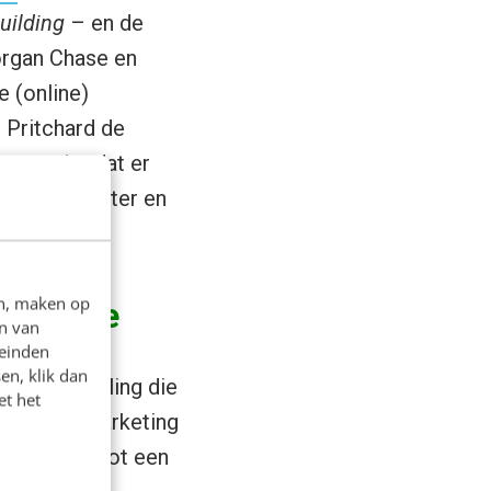
uilding
– en de
organ Chase en
e (online)
Pritchard de
en wonder dat er
 transparanter en
en, maken op
unicatie
n van
leinden
en, klik dan
e ontwikkeling die
et het
eving van marketing
eds meer tot een