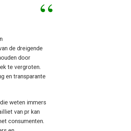
in
 van de dreigende
 houden door
ek te vergroten.
ng en transparante
: die weten immers
lliet van pr kan
met consumenten.
ers en