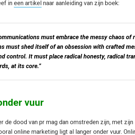
eef in
een artikel
naar aanleiding van zijn boek:
communications must embrace the messy chaos of re
 must shed itself of an obsession with crafted m
control. It must place radical honesty, radical tr
ds, at its core.”
onder vuur
r de dood van pr mag dan omstreden zijn, met zijn kr
oral online marketing ligt al langer onder vuur.
Onli