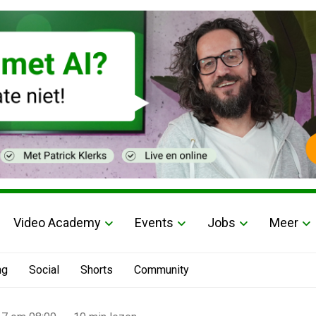
Video Academy
Events
Jobs
Meer
ng
Social
Shorts
Community