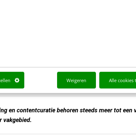
ciplinair vakgebied behoren, illustreert deze trend.
erken steeds meer samen met communicatiespecial
gen en copywriters die reclamecampagnes onders
content en aansprekende verhalen. Tegelijkertijd w
ting
steeds vaker ingezet
in combinatie met
paid m
 van
contentcuratie
creëren communicatiespecialist
ie waarvan marketing & sales slim gebruik kunnen 
 om contacten te onderhouden met
prospects
en kla
tellen
Weigeren
Alle cookies 
ng en contentcuratie behoren steeds meer tot een 
ir vakgebied.