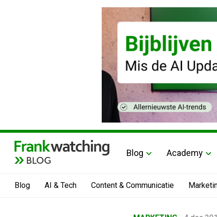
Blog
Academy
BLOG
Blog
AI & Tech
Content & Communicatie
Marketi
Home