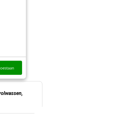
isten,
teunen met
ordt
edia
.
en actuele
maken.
nten.
toestaan
volwassen,