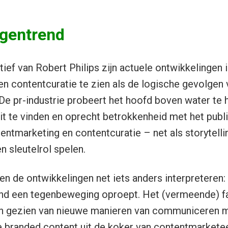
egentrend
ief van Robert Philips zijn actuele ontwikkelingen 
n contentcuratie te zien als de logische gevolgen
 De pr-industrie probeert het hoofd boven water te
it te vinden en oprecht betrokkenheid met het publi
entmarketing en contentcuratie – net als storytelli
n sleutelrol spelen.
len de ontwikkelingen net iets anders interpreteren
rend een tegenbeweging oproept. Het (vermeende) fai
en gezien van nieuwe manieren van communiceren 
e branded content uit de koker van contentmarkete