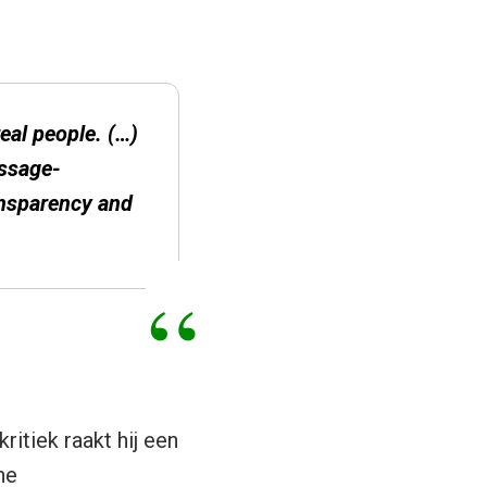
al people. (…)
essage-
ansparency and
itiek raakt hij een
ne