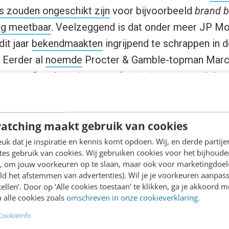
 zouden ongeschikt zijn
voor bijvoorbeeld
brand b
stig meetbaar
. Veelzeggend is dat onder meer JP M
it jaar
bekendmaakten
ingrijpend te schrappen in d
 Eerder al
noemde
Procter & Gamble-topman Marc 
bureaus
“murky at best and fraudulent at worst”
. Ge
se
industrie is ontstaan
om online-advertentiehandel
atching maakt gebruik van cookies
k dat je inspiratie en kennis komt opdoen. Wij, en derde partij
snijvlak van marketing en comm
es gebruik van cookies. Wij gebruiken cookies voor het bijhoude
en, om jouw voorkeuren op te slaan, maar ook voor marketingdoe
ld het afstemmen van advertenties). Wil je je voorkeuren aanpass
den over marketing en pr gaan samen met een actuel
stellen’. Door op ‘Alle cookies toestaan’ te klikken, ga je akkoord m
ezicht haaks op lijkt te staan: de toenemende verw
 alle cookies zoals
omschreven in onze cookieverklaring
.
Het feit dat
contentmarketing
en
contentcuratie
ste
CookieInfo