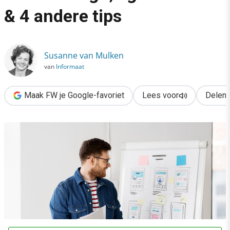
›
& 4 andere tips
UX-strategie verbeteren: in-house design, agile denken & 4 and
Susanne van Mulken
van
Informaat
Maak FW je Google-favoriet
Lees voor
Delen