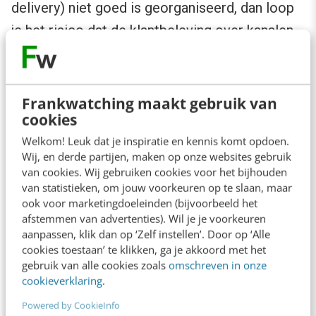
delivery) niet goed is georganiseerd, dan loop
je het risico dat de klantbeleving over kanalen
heen inconsistent is. Rob’s devies: neem een
enterprise-perspectief op ontwerp, focus op
essentiële experience-ketens en laat de
Frankwatching maakt gebruik van
cookies
organisatie samenwerken.
Welkom! Leuk dat je inspiratie en kennis komt opdoen.
Wij, en derde partijen, maken op onze websites gebruik
van cookies. Wij gebruiken cookies voor het bijhouden
van statistieken, om jouw voorkeuren op te slaan, maar
ook voor marketingdoeleinden (bijvoorbeeld het
afstemmen van advertenties). Wil je je voorkeuren
aanpassen, klik dan op ‘Zelf instellen’. Door op ‘Alle
cookies toestaan’ te klikken, ga je akkoord met het
gebruik van alle cookies zoals
omschreven in onze
cookieverklaring
.
Powered by CookieInfo