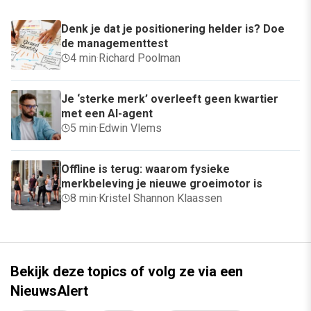
Denk je dat je positionering helder is? Doe
de managementtest
4 min
·
Richard Poolman
Je ‘sterke merk’ overleeft geen kwartier
met een AI-agent
5 min
·
Edwin Vlems
Offline is terug: waarom fysieke
merkbeleving je nieuwe groeimotor is
8 min
·
Kristel Shannon Klaassen
Bekijk deze topics of volg ze via een
NieuwsAlert