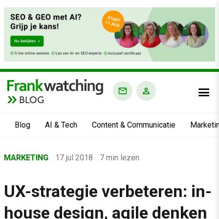
BLOG
Blog
AI & Tech
Content & Communicatie
Marketi
Home
MARKETING
17 jul 2018
7 min lezen
›
Blog
UX-strategie verbeteren: in-
›
house design, agile denken
Marketing