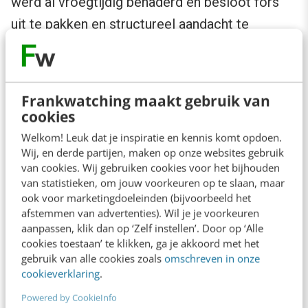
werd al vroegtijdig benaderd en besloot fors
uit te pakken en structureel aandacht te
besteden aan het evenement. Met hen maakten
we vooraf uitgebreid werkafspraken over
planningen en benodigde ondersteuning.
Frankwatching maakt gebruik van
Verslaggeefster Evelien de Bruijn zou met een
cookies
team drie dagen aanwezig zijn om Maarten te
Welkom! Leuk dat je inspiratie en kennis komt opdoen.
Wij, en derde partijen, maken op onze websites gebruik
volgen op zijn tocht door Friesland. Iedere dag
van cookies. Wij gebruiken cookies voor het bijhouden
stonden verschillende reportages en live
van statistieken, om jouw voorkeuren op te slaan, maar
ook voor marketingdoeleinden (bijvoorbeeld het
schakelingen gepland.
afstemmen van advertenties). Wil je je voorkeuren
aanpassen, klik dan op ‘Zelf instellen’. Door op ‘Alle
4. Crisis
cookies toestaan’ te klikken, ga je akkoord met het
gebruik van alle cookies zoals
omschreven in onze
cookieverklaring
.
Donderdag 16 augustus kregen we een eerste
Powered by CookieInfo
indicatie dat het zwemwater een te hoog