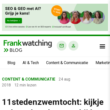
BLOG
Blog
AI & Tech
Content & Communicatie
Marketi
Home
CONTENT & COMMUNICATIE
24 aug
›
2018
12 min lezen
Blog
›
11stedenzwemtocht: kijkje
Content & Communicatie