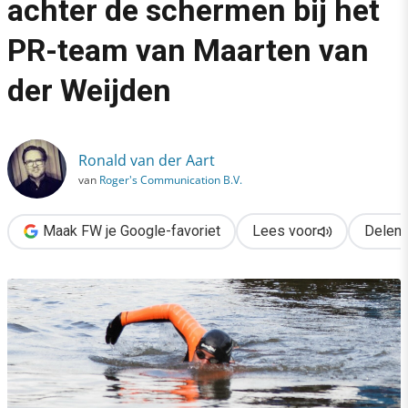
achter de schermen bij het
›
PR-team van Maarten van
11stedenzwemtocht: kijkje achter de schermen bij het PR-team
der Weijden
Ronald van der Aart
van
Roger's Communication B.V.
Maak FW je Google-favoriet
Lees voor
Delen