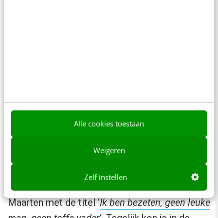
5. Publicitaire kickstart
Alle cookies toestaan
Ruim voor de start van de 11stedenzwemtocht
hadden we interviews uitgezet met NRC
Weigeren
Handelsblad en de VROUW-bijlage van De
Telegraaf. NRC publiceerde zaterdagochtend
Zelf instellen
een diepte-interview van twee pagina’s met
Maarten met de titel ‘
Ik ben bezeten, geen leuke