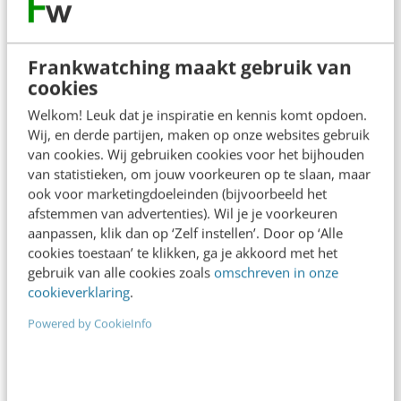
adressenlijst? De pers wordt tegenwoordig
overladen…
Frankwatching maakt gebruik van
Linda Wijnen
·
10 jaar geleden
cookies
Welkom! Leuk dat je inspiratie en kennis komt opdoen.
Wij, en derde partijen, maken op onze websites gebruik
van cookies. Wij gebruiken cookies voor het bijhouden
van statistieken, om jouw voorkeuren op te slaan, maar
ook voor marketingdoeleinden (bijvoorbeeld het
afstemmen van advertenties). Wil je je voorkeuren
aanpassen, klik dan op ‘Zelf instellen’. Door op ‘Alle
cookies toestaan’ te klikken, ga je akkoord met het
gebruik van alle cookies zoals
omschreven in onze
cookieverklaring
.
Powered by CookieInfo
MARKETING
Perslijsten uitbesteden: 6 systemen
vergeleken
Het benaderen van journalisten, het in kaart