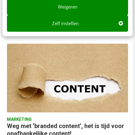
Na ruim 20 jaar in de journalistiek te hebben
Weigeren
gewerkt, stapte Cor Hospes over naar ‘de andere
kant’: het bedrijfsleven. Daar maakte…
Zelf instellen
Florian Boelman
·
11 jaar geleden
MARKETING
Weg met ‘branded content’, het is tijd voor
onafhankelijke content!