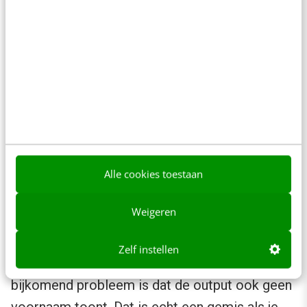
contactpersonen, klanten, perslijsten en
notities. Ik vind dat niet fijn. Liever heb ik één
zoekveld en dat de output resultaten geeft in
alle categorieën.
Het systeem biedt volgens de website een
overzicht van 9.500 journalisten en 7.000 titels.
Invoeren van 40 journalisten en redacteuren
levert 17 hits op, met een score van 43
Alle cookies toestaan
procent. Opmerkelijk daarbij is dat de
Weigeren
voornamen niet in het systeem staan. Ingrid
Koenen van de Cobouw vind je
Zelf instellen
bijvoorbeeld alleen als je zoekt op Koenen. Een
bijkomend probleem is dat de output ook geen
voornaam toont. Dat is echt een gemis als je