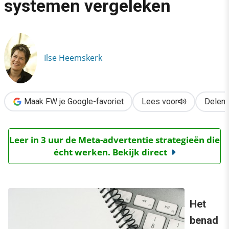
systemen vergeleken
›
Perslijsten uitbesteden: 6 systemen vergeleken
Ilse Heemskerk
Maak FW je Google-favoriet
Lees voor
Delen
Leer in 3 uur de Meta-advertentie strategieën die
écht werken. Bekijk direct
Het
benad