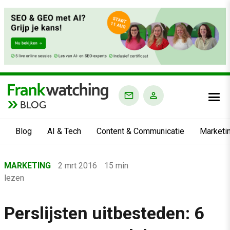
BLOG
Blog
AI & Tech
Content & Communicatie
Marketi
Home
MARKETING
2 mrt 2016
15 min
›
lezen
Blog
›
Perslijsten uitbesteden: 6
Marketing