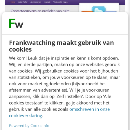
Frankwatching maakt gebruik van
cookies
Welkom! Leuk dat je inspiratie en kennis komt opdoen.
Wij, en derde partijen, maken op onze websites gebruik
van cookies. Wij gebruiken cookies voor het bijhouden
van statistieken, om jouw voorkeuren op te slaan, maar
ook voor marketingdoeleinden (bijvoorbeeld het
afstemmen van advertenties). Wil je je voorkeuren
aanpassen, klik dan op ‘Zelf instellen’. Door op ‘Alle
De informatie die geleverd wordt, bestaat uit
cookies toestaan’ te klikken, ga je akkoord met het
veel tariefkaarten en weinig redactionele
gebruik van alle cookies zoals
omschreven in onze
cookieverklaring
.
informatie. Wat het wel biedt, zijn overzichten
Powered by CookieInfo
van ‘specials’ en daarmee zijn ze de enige.