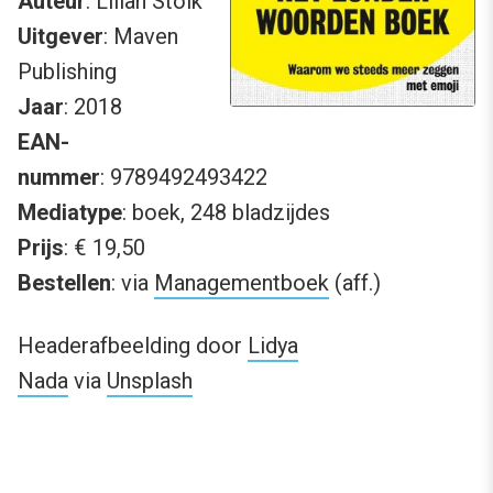
Auteur
: Lilian Stolk
Uitgever
: Maven
Publishing
Jaar
: 2018
EAN-
nummer
: 9789492493422
Mediatype
: boek, 248 bladzijdes
Prijs
: € 19,50
Bestellen
: via
Managementboek
(aff.)
Headerafbeelding door
Lidya
Nada
via
Unsplash