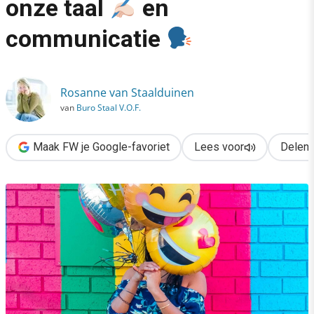
onze taal
en
›
communicatie
De invloed van emoji
op onze taal
en communicatie
Rosanne van Staalduinen
van
Buro Staal V.O.F.
Maak FW je Google-favoriet
Lees voor
Delen