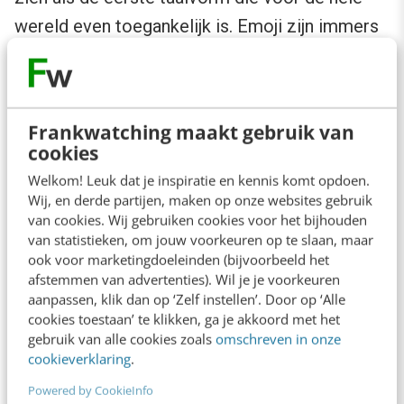
wereld even toegankelijk is. Emoji zijn immers
op alle apparaten beschikbaar en kunnen op
dezelfde manier worden gebruikt.
Frankwatching maakt gebruik van
Op veel internationale platforms, maar ook op
cookies
social media, vormen symbolen de brug tussen
Welkom! Leuk dat je inspiratie en kennis komt opdoen.
verschillende talen. Taal speelt op Facebook
Wij, en derde partijen, maken op onze websites gebruik
van cookies. Wij gebruiken cookies voor het bijhouden
en Twitter nog de hoofdrol, waardoor accounts
van statistieken, om jouw voorkeuren op te slaan, maar
die in een andere taal communiceren lastig te
ook voor marketingdoeleinden (bijvoorbeeld het
begrijpen zijn. Op Instagram, waar beeld de
afstemmen van advertenties). Wil je je voorkeuren
aanpassen, klik dan op ‘Zelf instellen’. Door op ‘Alle
hoofdrol speelt, wordt de taalbarrière
cookies toestaan’ te klikken, ga je akkoord met het
weggehaald. Beeld begrijpt iedereen en met
gebruik van alle cookies zoals
omschreven in onze
cookieverklaring
.
behulp van emoji, die universeel begrepen
Powered by CookieInfo
worden, kun je reageren. Het is dan ook niet