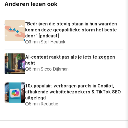
Anderen lezen ook
“Bedrijven die stevig staan in hun waarden
komen deze geopolitieke storm het beste
door” [podcast]
3 min
·
Stef Heutink
AI-content rankt pas als je iets te zeggen
hebt
6 min
·
Sicco Dijkman
10x populair: verborgen parels in Copilot,
afhakende websitebezoekers & TikTok SEO
uitgelegd
5 min
·
Redactie