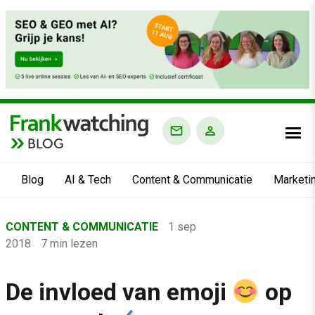
BLOG
Blog
AI & Tech
Content & Communicatie
Marketi
Home
CONTENT & COMMUNICATIE
1 sep
›
2018
7 min lezen
Blog
›
De invloed van emoji
op
Content & Communicatie