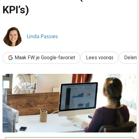
›
KPI’s)
Waar de echte ROI van social media zit (bonus: KPI’s)
Linda Passies
Maak FW je Google-favoriet
Lees voor
Delen