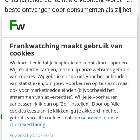
beste ontvangen door consumenten als zij het
zien via mensen die ze kennen, vertrouwen en
om wie ze geven (gedeeld op social media
dus!). Maar vergeet niet de posts met nieuwe
Frankwatching maakt gebruik van
producten en diensten, die leiden verkeer naar
cookies
de website en helpen meer mensen naar de
Welkom! Leuk dat je inspiratie en kennis komt opdoen.
overwegings-fase. Een
goede balans in typen
Wij, en derde partijen, maken op onze websites gebruik
van cookies. Wij gebruiken cookies voor het bijhouden
content
is belangrijk om je publiek tevreden te
van statistieken, om jouw voorkeuren op te slaan, maar
stellen.
ook voor marketingdoeleinden (bijvoorbeeld het
afstemmen van advertenties). Wil je je voorkeuren
aanpassen, klik dan op ‘Zelf instellen’. Door op ‘Alle
cookies toestaan’ te klikken, ga je akkoord met het
gebruik van alle cookies zoals
omschreven in onze
cookieverklaring
.
If you want consumers to share your
content, head for their hearts (…) with
Powered by CookieInfo