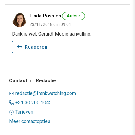
Linda Passies
Auteur
23/11/2018 om 09:01
Dank je wel, Gerard! Mooie aanvulling.
reply
Reageren
Contact
Redactie
redactie@frankwatching.com
+31 30 200 1045
Tarieven
Meer contactopties