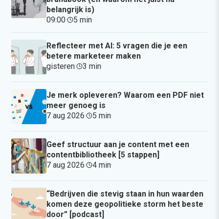
belangrijk is)
09:00
·
5 min
·
Reflecteer met AI: 5 vragen die je een
betere marketeer maken
gisteren
·
3 min
·
Je merk opleveren? Waarom een PDF niet
meer genoeg is
7 aug 2026
·
5 min
·
Geef structuur aan je content met een
contentbibliotheek [5 stappen]
7 aug 2026
·
4 min
·
“Bedrijven die stevig staan in hun waarden
komen deze geopolitieke storm het beste
door” [podcast]