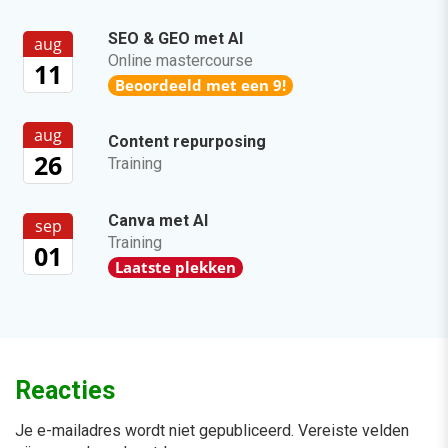
SEO & GEO met AI
aug
Online mastercourse
11
Beoordeeld met een 9!
aug
Content repurposing
26
Training
Canva met AI
sep
Training
01
Laatste plekken
Reacties
Je e-mailadres wordt niet gepubliceerd.
Vereiste velden