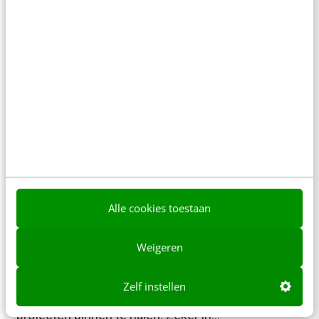
zooitje maakt van de LinkedIn-campagnes
Regelmatig schrikken wij ons een… hoedje. Want
meine Güte, wat kunnen sommige socialmedia-
bureaus er een zooitje van maken met LinkedIn-
campagnes. Copy-paste Facebook,…
Sebastiaan Nagel & Judith Eversdijk
·
6 jaar geleden
Alle cookies toestaan
SOCIAL
Weigeren
Een duik in de social selling-statistieken
Netwerken en business genereren op LinkedIn –
Zelf instellen
het is inmiddels dé manier om nieuwe klanten en
projecten binnen te halen. Zeker in…