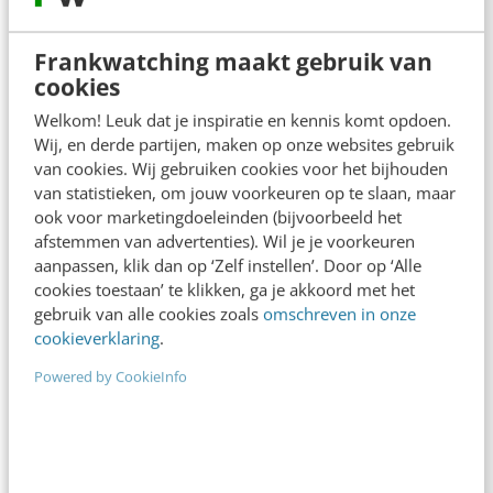
Frankwatching maakt gebruik van
cookies
Welkom! Leuk dat je inspiratie en kennis komt opdoen.
Wij, en derde partijen, maken op onze websites gebruik
van cookies. Wij gebruiken cookies voor het bijhouden
MARKETING
van statistieken, om jouw voorkeuren op te slaan, maar
Het einde van Facebook adverteren? Wat je
ook voor marketingdoeleinden (bijvoorbeeld het
moet weten over de Apple iOS 14-update
afstemmen van advertenties). Wil je je voorkeuren
Het is onrustig in advertentieland. De reden? De
aanpassen, klik dan op ‘Zelf instellen’. Door op ‘Alle
cookies toestaan’ te klikken, ga je akkoord met het
iOS 14-update van Apple. Als je gebruikmaakt van
gebruik van alle cookies zoals
omschreven in onze
advertenties op Facebook of Instagram, dan…
cookieverklaring
.
Gijs Dellemijn
·
6 jaar geleden
Powered by CookieInfo