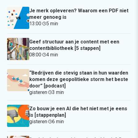
Je merk opleveren? Waarom een PDF niet
meer genoeg is
13:00
·
5 min
·
Geef structuur aan je content met een
contentbibliotheek [5 stappen]
08:00
·
4 min
·
“Bedrijven die stevig staan in hun waarden
komen deze geopolitieke storm het beste
door” [podcast]
gisteren
·
3 min
·
Zo bouw je een AI die het niet met je eens
is [stappenplan]
gisteren
·
6 min
·