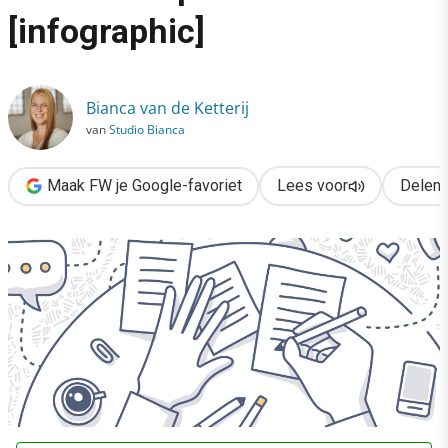
›
[infographic]
Groot bereik met content op LinkedIn: tips & tricks [infographic]
Bianca van de Ketterij
van
Studio Bianca
Maak FW je Google-favoriet
Lees voor
Delen