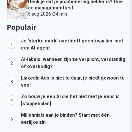
Denk je dat je positionering helder is? Doe
de managementtest
5 aug 2026
·
4 min
·
Populair
Je ‘sterke merk’ overleeft geen kwartier met
een AI-agent
AI-labels: wanneer zijn ze verplicht, verstandig
of overbodig?
LinkedIn Ads is niet te duur, je biedt gewoon te
veel
Zo bouw je een AI die het niet met je eens is
[stappenplan]
Millennials aan je binden? Start met één
eerlijke zin