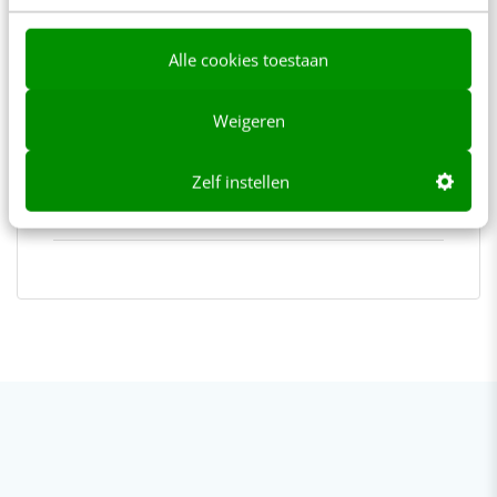
grafisch vormgever bedrijven en
ondernemers met het ontwikkelen
Alle cookies toestaan
van een visuele en professionele
uitstraling. Voor Frankwatching
Weigeren
verzorgt zij sinds 2011 de serie
Infographic Day.
Zelf instellen