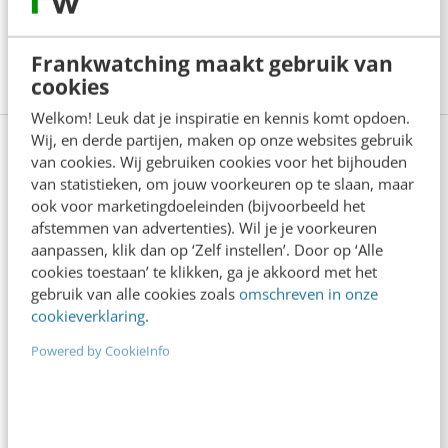
hier meer info of meld je direct aan voor
Frankwatching maakt gebruik van
deelname.
Meer weten?
cookies
Welkom! Leuk dat je inspiratie en kennis komt opdoen.
Wij, en derde partijen, maken op onze websites gebruik
van cookies. Wij gebruiken cookies voor het bijhouden
van statistieken, om jouw voorkeuren op te slaan, maar
Anderen lezen ook
ook voor marketingdoeleinden (bijvoorbeeld het
afstemmen van advertenties). Wil je je voorkeuren
aanpassen, klik dan op ‘Zelf instellen’. Door op ‘Alle
LinkedIn Ads is niet te duur, je biedt gewoon
cookies toestaan’ te klikken, ga je akkoord met het
te veel
gebruik van alle cookies zoals
omschreven in onze
6 min
·
Pieter-Jan Maleux
cookieverklaring
.
Powered by CookieInfo
Zo zorg je dat kijkers niet wegscrollen bij je
YouTube Shorts
4 min
·
Fleur Zick