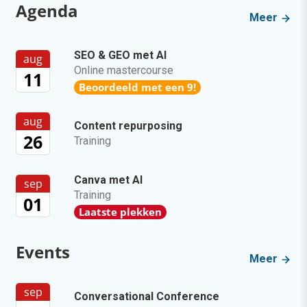
Agenda
Meer
SEO & GEO met AI
aug
Online mastercourse
11
Beoordeeld met een 9!
aug
Content repurposing
26
Training
Canva met AI
sep
Training
01
Laatste plekken
Events
Meer
sep
Conversational Conference